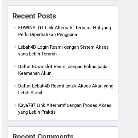
Recent Posts
EDWINSLOT Link Alternatif Terbaru: Hal yang
Perlu Diperhatikan Pengguna
Lebah4D Login Resmi dengan Sistem Akses
yang Lebih Terarah
Daftar Edwinslot Resmi dengan Fokus pada
Keamanan Akun
Daftar Lebah4D Resmi untuk Akses Akun yang
Lebih Stabil
Kaya787 Link Alternatif dengan Proses Akses
yang Lebih Praktis
Recent Comments