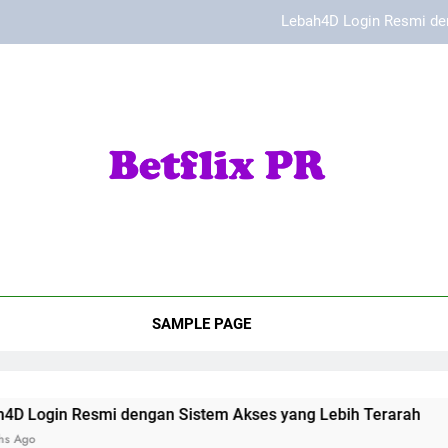
Lebah4D Login Resmi de
Daftar Edwinslot Re
Daftar Lebah4D Resm
EDWINSLOT Link Alternatif Terbaru:
Lebah4D Login Resmi de
Daftar Edwinslot Re
flix PR
lm Dan Acara TV Terbaik Dengan Betflix PR.
Daftar Lebah4D Resm
SAMPLE PAGE
smi dengan Sistem Akses yang Lebih Terarah
Daftar E
2 Months Ag