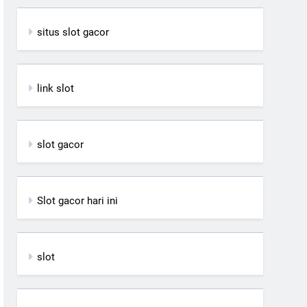
situs slot gacor
link slot
slot gacor
Slot gacor hari ini
slot