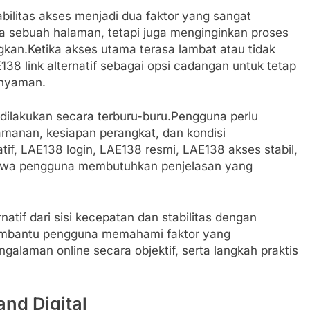
bilitas akses menjadi dua faktor yang sangat
a sebuah halaman, tetapi juga menginginkan proses
gkan.Ketika akses utama terasa lambat atau tidak
38 link alternatif sebagai opsi cadangan untuk tetap
 nyaman.
 dilakukan secara terburu-buru.Pengguna perlu
keamanan, kesiapan perangkat, dan kondisi
atif, LAE138 login, LAE138 resmi, LAE138 akses stabil,
hwa pengguna membutuhkan penjelasan yang
natif dari sisi kecepatan dan stabilitas dengan
embantu pengguna memahami faktor yang
galaman online secara objektif, serta langkah praktis
nd Digital