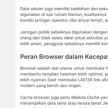
Data seluler juga memiliki kelebihan dan ke
digunakan di luar rumah.Namun, kualitasnya 
kondisi jaringan operator.Jika sinyal lemah, a
Jaringan publik sebaiknya digunakan dengan h
orang dan tidak selalu ideal untuk aktivita
lebih aman, pengguna sebaiknya memilih konek
Peran Browser dalam Kecepat
Browser adalah alat utama untuk membuka ha
membantu tampilan halaman lebih optimal, p
lebih nyaman.Saat membuka LAE138 link alt
modern yang bersih dan ringan.
Cache browser juga perlu dikelola.Cache ya
menampilkan data lama atau terasa berat.Ji