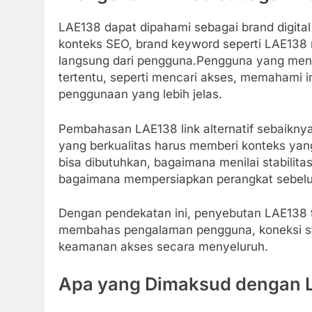
LAE138 dapat dipahami sebagai brand digital
konteks SEO, brand keyword seperti LAE138 m
langsung dari pengguna.Pengguna yang meng
tertentu, seperti mencari akses, memahami 
penggunaan yang lebih jelas.
Pembahasan LAE138 link alternatif sebaikny
yang berkualitas harus memberi konteks yan
bisa dibutuhkan, bagaimana menilai stabili
bagaimana mempersiapkan perangkat sebel
Dengan pendekatan ini, penyebutan LAE138 te
membahas pengalaman pengguna, koneksi stab
keamanan akses secara menyeluruh.
Apa yang Dimaksud dengan Li