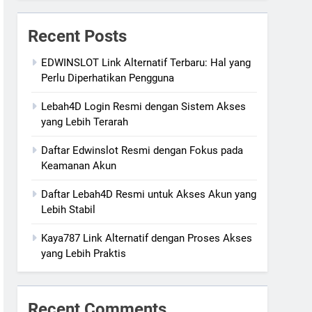
Recent Posts
EDWINSLOT Link Alternatif Terbaru: Hal yang
Perlu Diperhatikan Pengguna
Lebah4D Login Resmi dengan Sistem Akses
yang Lebih Terarah
Daftar Edwinslot Resmi dengan Fokus pada
Keamanan Akun
Daftar Lebah4D Resmi untuk Akses Akun yang
Lebih Stabil
Kaya787 Link Alternatif dengan Proses Akses
yang Lebih Praktis
Recent Comments