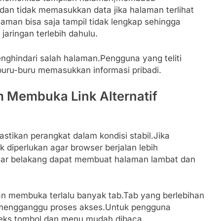
,dan tidak memasukkan data jika halaman terlihat
aman bisa saja tampil tidak lengkap sehingga
aringan terlebih dahulu.
ghindari salah halaman.Pengguna yang teliti
buru-buru memasukkan informasi pribadi.
 Membuka Link Alternatif
tikan perangkat dalam kondisi stabil.Jika
 diperlukan agar browser berjalan lebih
 latar belakang dapat membuat halaman lambat dan
n membuka terlalu banyak tab.Tab yang berlebihan
 mengganggu proses akses.Untuk pengguna
 teks,tombol,dan menu mudah dibaca.