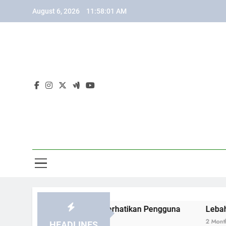
Skip
August 6, 2026
11:58:02 AM
to
content
Bet
Nikmati Fi
Hal yang Perlu Diperhatikan Pengguna
Lebah4D Login Re
2 Months Ago
HEADLINES