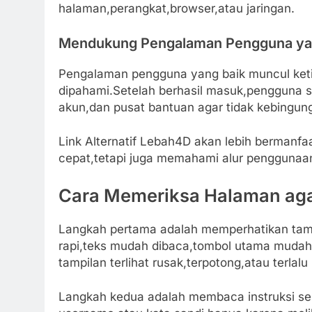
halaman,perangkat,browser,atau jaringan.
Mendukung Pengalaman Pengguna yan
Pengalaman pengguna yang baik muncul ketik
dipahami.Setelah berhasil masuk,pengguna s
akun,dan pusat bantuan agar tidak kebingun
Link Alternatif Lebah4D akan lebih bermanfa
cepat,tetapi juga memahami alur penggunaa
Cara Memeriksa Halaman aga
Langkah pertama adalah memperhatikan tampi
rapi,teks mudah dibaca,tombol utama mudah 
tampilan terlihat rusak,terpotong,atau terlal
Langkah kedua adalah membaca instruksi s