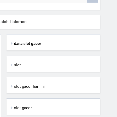
 Salah Halaman
dana slot gacor
slot
slot gacor hari ini
slot gacor