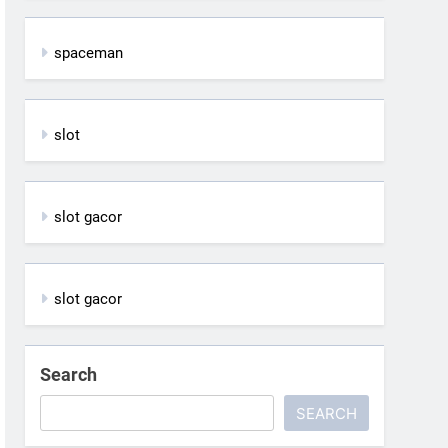
spaceman
slot
slot gacor
slot gacor
Search
SEARCH