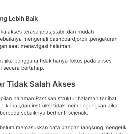
g Lebih Baik
a akses terasa jelas,stabil,dan mudah
ebaiknya mengenali dashboard,profil,pengaturan
gan saat menavigasi halaman.
at jika pengguna tidak hanya fokus pada akses
n secara bertahap.
r Tidak Salah Akses
lan halaman.Pastikan struktur halaman terlihat
dikenali,dan instruksi tidak membingungkan.Jika
u berbeda,sebaiknya berhenti sejenak.
ebelum memasukkan data.Jangan langsung mengetik