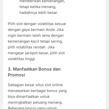
memberikan kemenangan,
tetapi ketika menang,
hadiahnya lebih besar.
Pilih slot dengan volatilitas sesuai
dengan gaya bermain Anda. Jika
ingin bermain lebih lama dengan
kemenangan kecil tetapi sering,
pilih volatilitas rendah. Jika
mengejar jackpot besar, pilih slot
volatilitas tinggi.
3. Manfaatkan Bonus dan
Promosi
Sebagian besar situs slot online
menawarkan berbagai bonus yang
bisa dimanfaatkan untuk
meningkatkan peluang menang.
Beberapa bonus yang umum