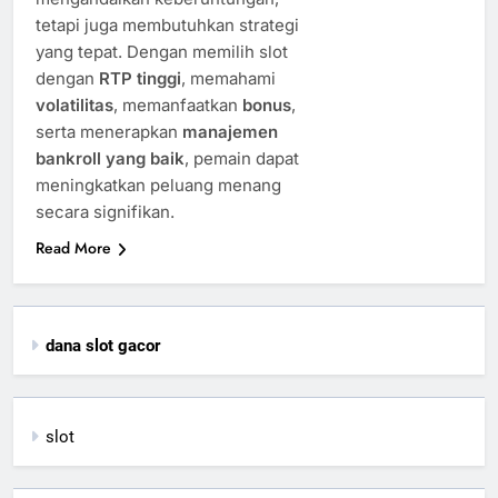
tetapi juga membutuhkan strategi
yang tepat. Dengan memilih slot
dengan
RTP tinggi
, memahami
volatilitas
, memanfaatkan
bonus
,
serta menerapkan
manajemen
bankroll yang baik
, pemain dapat
meningkatkan peluang menang
secara signifikan.
Read More
dana slot gacor
slot