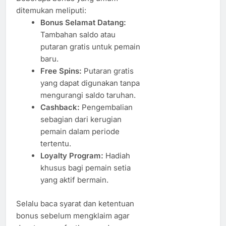
ditemukan meliputi:
Bonus Selamat Datang:
Tambahan saldo atau
putaran gratis untuk pemain
baru.
Free Spins:
Putaran gratis
yang dapat digunakan tanpa
mengurangi saldo taruhan.
Cashback:
Pengembalian
sebagian dari kerugian
pemain dalam periode
tertentu.
Loyalty Program:
Hadiah
khusus bagi pemain setia
yang aktif bermain.
Selalu baca syarat dan ketentuan
bonus sebelum mengklaim agar