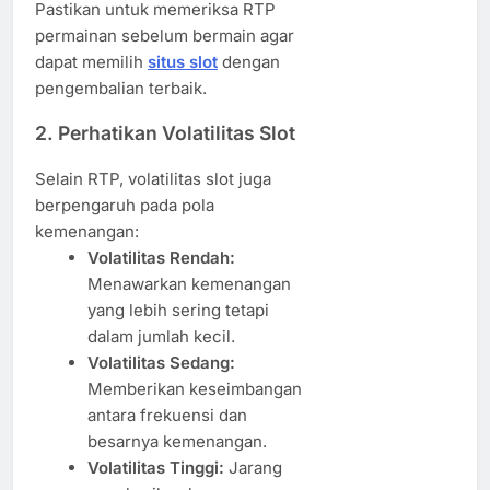
Pastikan untuk memeriksa RTP
permainan sebelum bermain agar
dapat memilih
situs slot
dengan
pengembalian terbaik.
2. Perhatikan Volatilitas Slot
Selain RTP, volatilitas slot juga
berpengaruh pada pola
kemenangan:
Volatilitas Rendah:
Menawarkan kemenangan
yang lebih sering tetapi
dalam jumlah kecil.
Volatilitas Sedang:
Memberikan keseimbangan
antara frekuensi dan
besarnya kemenangan.
Volatilitas Tinggi:
Jarang