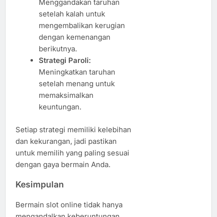
Menggandakan taruhan
setelah kalah untuk
mengembalikan kerugian
dengan kemenangan
berikutnya.
Strategi Paroli:
Meningkatkan taruhan
setelah menang untuk
memaksimalkan
keuntungan.
Setiap strategi memiliki kelebihan
dan kekurangan, jadi pastikan
untuk memilih yang paling sesuai
dengan gaya bermain Anda.
Kesimpulan
Bermain slot online tidak hanya
mengandalkan keberuntungan,