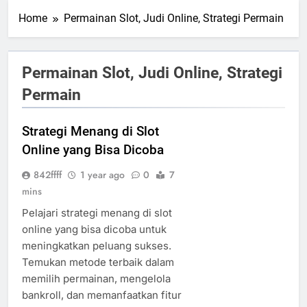
Home
Permainan Slot, Judi Online, Strategi Permain
Permainan Slot, Judi Online, Strategi
Permain
Strategi Menang di Slot
Online yang Bisa Dicoba
842ffff
1 year ago
0
7
mins
Pelajari strategi menang di slot
online yang bisa dicoba untuk
meningkatkan peluang sukses.
Temukan metode terbaik dalam
memilih permainan, mengelola
bankroll, dan memanfaatkan fitur