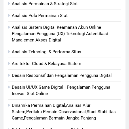
Analisis Permainan & Strategi Slot
Analisis Pola Permainan Slot
Analisis Sistem Digital Keamanan Akun Online
Pengalaman Pengguna (UX) Teknologi Autentikasi
Manajemen Akses Digital
Analisis Teknologi & Performa Situs
Arsitektur Cloud & Rekayasa Sistem
Desain Responsif dan Pengalaman Pengguna Digital
Desain UI/UX Game Digital | Pengalaman Pengguna |
Inovasi Slot Online
Dinamika Permainan Digital,Analisis Alur
Sistem,Perilaku Pemain Observasional,Studi Stabilitas
Game,Pengalaman Bermain Jangka Panjang