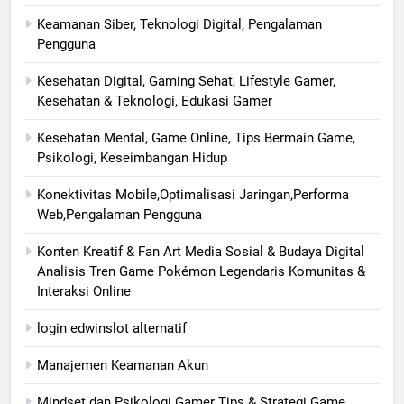
Keamanan Siber, Teknologi Digital, Pengalaman
Pengguna
Kesehatan Digital, Gaming Sehat, Lifestyle Gamer,
Kesehatan & Teknologi, Edukasi Gamer
Kesehatan Mental, Game Online, Tips Bermain Game,
Psikologi, Keseimbangan Hidup
Konektivitas Mobile,Optimalisasi Jaringan,Performa
Web,Pengalaman Pengguna
Konten Kreatif & Fan Art Media Sosial & Budaya Digital
Analisis Tren Game Pokémon Legendaris Komunitas &
Interaksi Online
login edwinslot alternatif
Manajemen Keamanan Akun
Mindset dan Psikologi Gamer Tips & Strategi Game