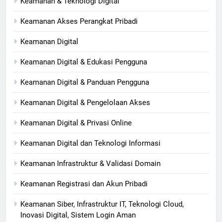
Keamanan & Teknologi Digital
Keamanan Akses Perangkat Pribadi
Keamanan Digital
Keamanan Digital & Edukasi Pengguna
Keamanan Digital & Panduan Pengguna
Keamanan Digital & Pengelolaan Akses
Keamanan Digital & Privasi Online
Keamanan Digital dan Teknologi Informasi
Keamanan Infrastruktur & Validasi Domain
Keamanan Registrasi dan Akun Pribadi
Keamanan Siber, Infrastruktur IT, Teknologi Cloud,
Inovasi Digital, Sistem Login Aman