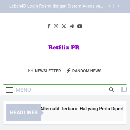
Skip
Daftar Edwinslot Resmi dengan Fokus pada
to
Keamanan Akun
content
Daftar Lebah4D Resmi untuk Akses Akun yang
Lebih Stabil
EDWINSLOT Link Alternatif Terbaru: Hal yang
Perlu Diperhatikan Pengguna
Lebah4D Login Resmi dengan Sistem Akses yang
Lebih Terarah
Daftar Edwinslot Resmi dengan Fokus pada
Keamanan Akun
Betflix PR
Nikmati Film Dan Acara TV Terbaik Dengan
Daftar Lebah4D Resmi untuk Akses Akun yang
NEWSLETTER
RANDOM NEWS
Lebih Stabil
Betflix PR.
MENU
WINSLOT Link Alternatif Terbaru: Hal yang Perlu Diperhatika
HEADLINES
Months Ago