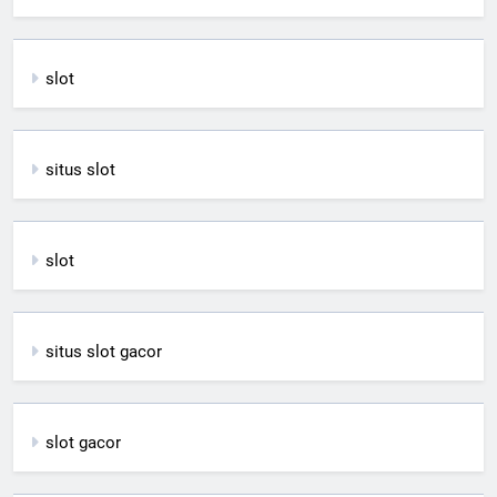
slot
situs slot
slot
situs slot gacor
slot gacor