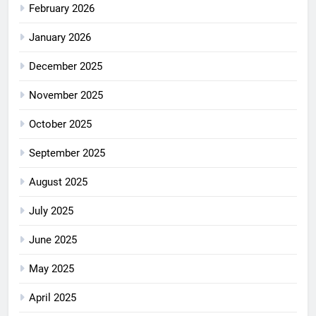
February 2026
January 2026
December 2025
November 2025
October 2025
September 2025
August 2025
July 2025
June 2025
May 2025
April 2025