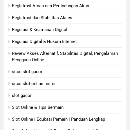
Registrasi Aman dan Perlindungan Akun
Registrasi dan Stabilitas Akses
Regulasi & Keamanan Digital
Regulasi Digital & Hukum Internet
Review Akses Alternatif, Stabilitas Digital, Pengalaman
Pengguna Online
situs slot gacor
situs slot online resmi
slot gacor
Slot Online & Tips Bermain
Slot Online | Edukasi Pemain | Panduan Lengkap