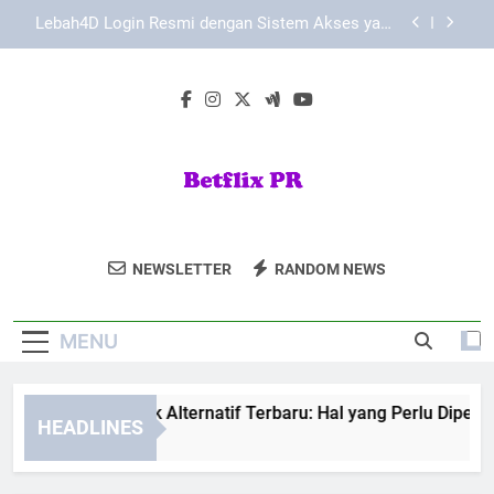
Skip
Lebah4D Login Resmi dengan Sistem Akses yang
Lebih Terarah
to
content
Daftar Edwinslot Resmi dengan Fokus pada
Keamanan Akun
Daftar Lebah4D Resmi untuk Akses Akun yang
Lebih Stabil
EDWINSLOT Link Alternatif Terbaru: Hal yang
Perlu Diperhatikan Pengguna
Lebah4D Login Resmi dengan Sistem Akses yang
Lebih Terarah
Betflix PR
Nikmati Film Dan Acara TV Terbaik Dengan
Daftar Edwinslot Resmi dengan Fokus pada
NEWSLETTER
RANDOM NEWS
Keamanan Akun
Betflix PR.
Daftar Lebah4D Resmi untuk Akses Akun yang
Lebih Stabil
MENU
EDWINSLOT Link Alternatif Terbaru: Hal yang Perlu Diperhat
HEADLINES
1 Month Ago