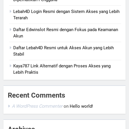
Lebah4D Login Resmi dengan Sistem Akses yang Lebih
Terarah
Daftar Edwinslot Resmi dengan Fokus pada Keamanan
Akun
Daftar Lebah4D Resmi untuk Akses Akun yang Lebih
Stabil
Kaya787 Link Alternatif dengan Proses Akses yang
Lebih Praktis
Recent Comments
A WordPress Commenter
on
Hello world!