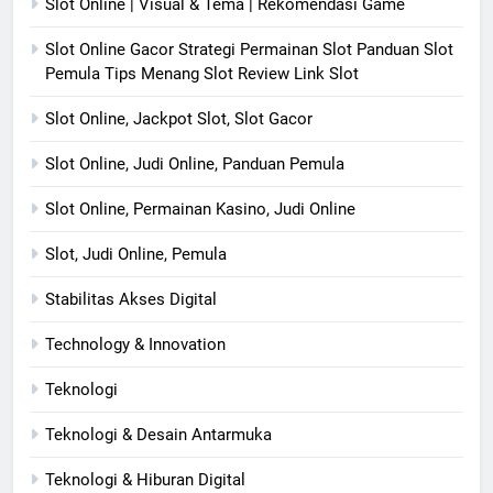
Slot Online | Visual & Tema | Rekomendasi Game
Slot Online Gacor Strategi Permainan Slot Panduan Slot
Pemula Tips Menang Slot Review Link Slot
Slot Online, Jackpot Slot, Slot Gacor
Slot Online, Judi Online, Panduan Pemula
Slot Online, Permainan Kasino, Judi Online
Slot, Judi Online, Pemula
Stabilitas Akses Digital
Technology & Innovation
Teknologi
Teknologi & Desain Antarmuka
Teknologi & Hiburan Digital