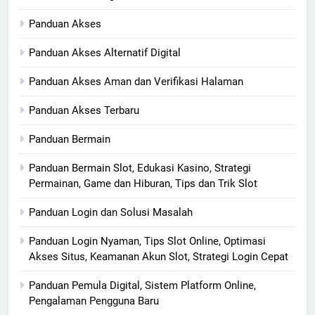
Panduan Akses
Panduan Akses Alternatif Digital
Panduan Akses Aman dan Verifikasi Halaman
Panduan Akses Terbaru
Panduan Bermain
Panduan Bermain Slot, Edukasi Kasino, Strategi
Permainan, Game dan Hiburan, Tips dan Trik Slot
Panduan Login dan Solusi Masalah
Panduan Login Nyaman, Tips Slot Online, Optimasi
Akses Situs, Keamanan Akun Slot, Strategi Login Cepat
Panduan Pemula Digital, Sistem Platform Online,
Pengalaman Pengguna Baru