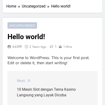
Home
Uncategorized
Hello world!
UNCATEGORIZED
Hello world!
1
842ffff
2 Years Ago
1 Mins
Welcome to WordPress. This is your first post.
Edit or delete it, then start writing!
Next:
Post
navigation
10 Mesin Slot dengan Tema Kasino
Langsung yang Layak Dicoba