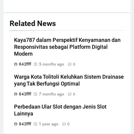
Related News
Kaya787 dalam Perspektif Kenyamanan dan
Responsivitas sebagai Platform Digital
Modern
842ffff
5 months ago
0
Warga Kota Tolitoli Keluhkan Sistem Drainase
yang Tak Berfungsi Optimal
842ffff
7 months ago
0
Perbedaan Ular Slot dengan Jenis Slot
Lainnya
842ffff
1 year ago
0