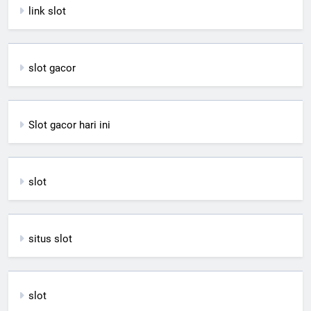
link slot
slot gacor
Slot gacor hari ini
slot
situs slot
slot