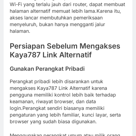
Wi-Fi yang terlalu jauh dari router, dapat membuat
halaman alternatif memuat lebih lama.Karena itu,
akses lancar membutuhkan pemeriksaan
menyeluruh, bukan hanya mengganti jalur
halaman.
Persiapan Sebelum Mengakses
Kaya787 Link Alternatif
Gunakan Perangkat Pribadi
Perangkat pribadi lebih disarankan untuk
mengakses Kaya787 Link Alternatif karena
pengguna memiliki kontrol lebih baik terhadap
keamanan, riwayat browser, dan data
login.Perangkat sendiri biasanya memiliki
pengaturan yang lebih familiar, kunci layar, serta
browser yang sudah biasa digunakan.
Menggunakan perangkat umum atau milik orang