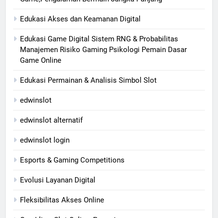
Edukasi Akses dan Keamanan Digital
Edukasi Game Digital Sistem RNG & Probabilitas
Manajemen Risiko Gaming Psikologi Pemain Dasar
Game Online
Edukasi Permainan & Analisis Simbol Slot
edwinslot
edwinslot alternatif
edwinslot login
Esports & Gaming Competitions
Evolusi Layanan Digital
Fleksibilitas Akses Online