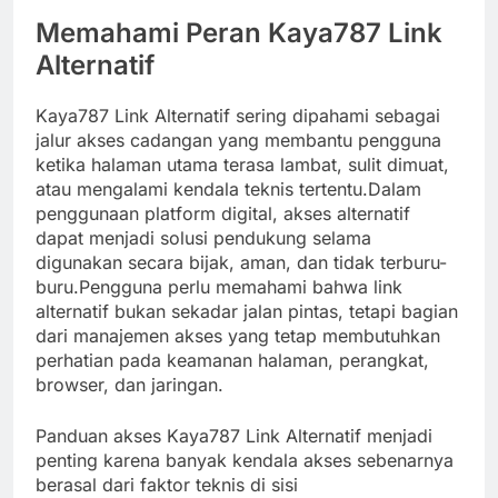
Memahami Peran Kaya787 Link
Alternatif
Kaya787 Link Alternatif sering dipahami sebagai
jalur akses cadangan yang membantu pengguna
ketika halaman utama terasa lambat, sulit dimuat,
atau mengalami kendala teknis tertentu.Dalam
penggunaan platform digital, akses alternatif
dapat menjadi solusi pendukung selama
digunakan secara bijak, aman, dan tidak terburu-
buru.Pengguna perlu memahami bahwa link
alternatif bukan sekadar jalan pintas, tetapi bagian
dari manajemen akses yang tetap membutuhkan
perhatian pada keamanan halaman, perangkat,
browser, dan jaringan.
Panduan akses Kaya787 Link Alternatif menjadi
penting karena banyak kendala akses sebenarnya
berasal dari faktor teknis di sisi