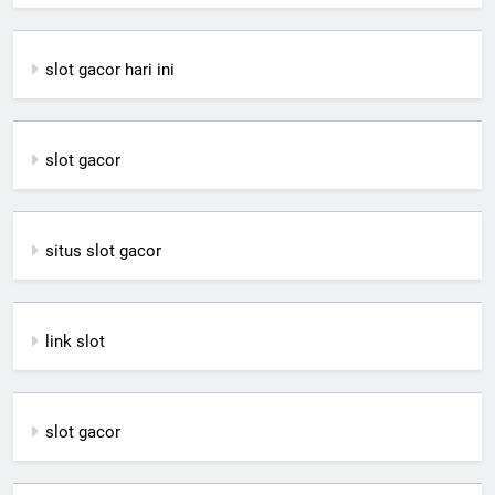
slot gacor hari ini
slot gacor
situs slot gacor
link slot
slot gacor