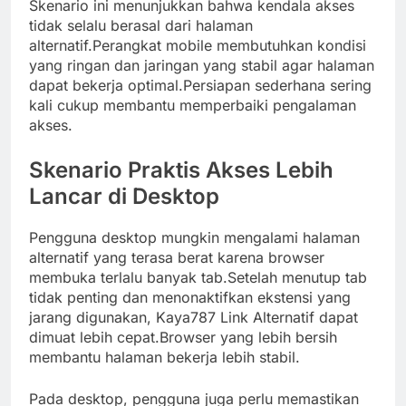
Skenario ini menunjukkan bahwa kendala akses
tidak selalu berasal dari halaman
alternatif.Perangkat mobile membutuhkan kondisi
yang ringan dan jaringan yang stabil agar halaman
dapat bekerja optimal.Persiapan sederhana sering
kali cukup membantu memperbaiki pengalaman
akses.
Skenario Praktis Akses Lebih
Lancar di Desktop
Pengguna desktop mungkin mengalami halaman
alternatif yang terasa berat karena browser
membuka terlalu banyak tab.Setelah menutup tab
tidak penting dan menonaktifkan ekstensi yang
jarang digunakan, Kaya787 Link Alternatif dapat
dimuat lebih cepat.Browser yang lebih bersih
membantu halaman bekerja lebih stabil.
Pada desktop, pengguna juga perlu memastikan