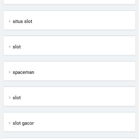
situs slot
slot
spaceman
slot
slot gacor