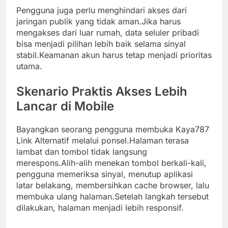
Pengguna juga perlu menghindari akses dari
jaringan publik yang tidak aman.Jika harus
mengakses dari luar rumah, data seluler pribadi
bisa menjadi pilihan lebih baik selama sinyal
stabil.Keamanan akun harus tetap menjadi prioritas
utama.
Skenario Praktis Akses Lebih
Lancar di Mobile
Bayangkan seorang pengguna membuka Kaya787
Link Alternatif melalui ponsel.Halaman terasa
lambat dan tombol tidak langsung
merespons.Alih-alih menekan tombol berkali-kali,
pengguna memeriksa sinyal, menutup aplikasi
latar belakang, membersihkan cache browser, lalu
membuka ulang halaman.Setelah langkah tersebut
dilakukan, halaman menjadi lebih responsif.