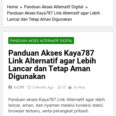
Home
Panduan Akses Alternatif Digital
Panduan Akses Kaya787 Link Alternatif agar Lebih
Lancar dan Tetap Aman Digunakan
PANDUAN AKSES ALTERNATIF DIGITAL
Panduan Akses Kaya787
Link Alternatif agar Lebih
Lancar dan Tetap Aman
Digunakan
0
842ffff
3 Months Ago
16 Mins
Panduan akses Kaya787 Link Alternatif agar lebih
lancar, aman, dan nyaman melalui koneksi stabil,
browser terbaru, serta perangkat pribadi.