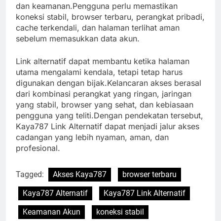
dan keamanan.Pengguna perlu memastikan
koneksi stabil, browser terbaru, perangkat pribadi,
cache terkendali, dan halaman terlihat aman
sebelum memasukkan data akun.
Link alternatif dapat membantu ketika halaman
utama mengalami kendala, tetapi tetap harus
digunakan dengan bijak.Kelancaran akses berasal
dari kombinasi perangkat yang ringan, jaringan
yang stabil, browser yang sehat, dan kebiasaan
pengguna yang teliti.Dengan pendekatan tersebut,
Kaya787 Link Alternatif dapat menjadi jalur akses
cadangan yang lebih nyaman, aman, dan
profesional.
Tagged:
Akses Kaya787
browser terbaru
Kaya787 Alternatif
Kaya787 Link Alternatif
Keamanan Akun
koneksi stabil