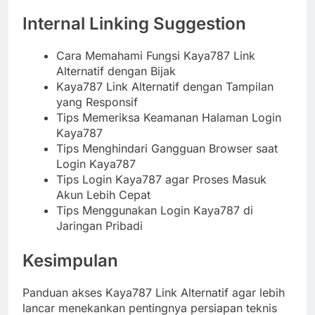
Internal Linking Suggestion
Cara Memahami Fungsi Kaya787 Link
Alternatif dengan Bijak
Kaya787 Link Alternatif dengan Tampilan
yang Responsif
Tips Memeriksa Keamanan Halaman Login
Kaya787
Tips Menghindari Gangguan Browser saat
Login Kaya787
Tips Login Kaya787 agar Proses Masuk
Akun Lebih Cepat
Tips Menggunakan Login Kaya787 di
Jaringan Pribadi
Kesimpulan
Panduan akses Kaya787 Link Alternatif agar lebih
lancar menekankan pentingnya persiapan teknis