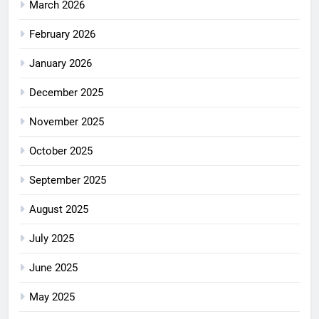
March 2026
February 2026
January 2026
December 2025
November 2025
October 2025
September 2025
August 2025
July 2025
June 2025
May 2025