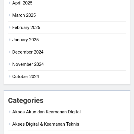
April 2025
March 2025
February 2025
January 2025
December 2024
November 2024
October 2024
Categories
Akses Akun dan Keamanan Digital
Akses Digital & Keamanan Teknis