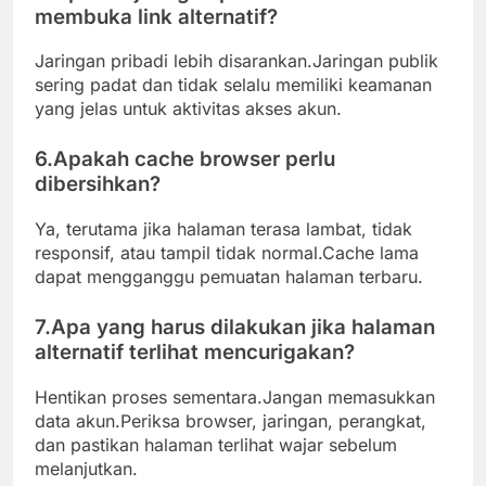
membuka link alternatif?
Jaringan pribadi lebih disarankan.Jaringan publik
sering padat dan tidak selalu memiliki keamanan
yang jelas untuk aktivitas akses akun.
6.Apakah cache browser perlu
dibersihkan?
Ya, terutama jika halaman terasa lambat, tidak
responsif, atau tampil tidak normal.Cache lama
dapat mengganggu pemuatan halaman terbaru.
7.Apa yang harus dilakukan jika halaman
alternatif terlihat mencurigakan?
Hentikan proses sementara.Jangan memasukkan
data akun.Periksa browser, jaringan, perangkat,
dan pastikan halaman terlihat wajar sebelum
melanjutkan.