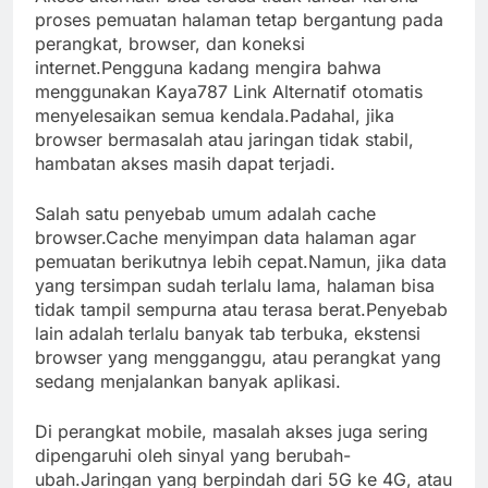
proses pemuatan halaman tetap bergantung pada
perangkat, browser, dan koneksi
internet.Pengguna kadang mengira bahwa
menggunakan Kaya787 Link Alternatif otomatis
menyelesaikan semua kendala.Padahal, jika
browser bermasalah atau jaringan tidak stabil,
hambatan akses masih dapat terjadi.
Salah satu penyebab umum adalah cache
browser.Cache menyimpan data halaman agar
pemuatan berikutnya lebih cepat.Namun, jika data
yang tersimpan sudah terlalu lama, halaman bisa
tidak tampil sempurna atau terasa berat.Penyebab
lain adalah terlalu banyak tab terbuka, ekstensi
browser yang mengganggu, atau perangkat yang
sedang menjalankan banyak aplikasi.
Di perangkat mobile, masalah akses juga sering
dipengaruhi oleh sinyal yang berubah-
ubah.Jaringan yang berpindah dari 5G ke 4G, atau