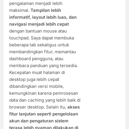
pengalaman menjadi lebih
maksimal.
Tampilan lebih
informatif, layout lebih luas, dan
navigasi menjadi lebih cepat
dengan bantuan mouse atau
touchpad. Saya dapat membuka
beberapa tab sekaligus untuk
membandingkan fitur, memantau
dashboard pengguna, atau
membaca panduan yang tersedia.
Kecepatan muat halaman di
desktop juga lebih cepat
dibandingkan versi mobile,
kemungkinan karena pemrosesan
data dan caching yang lebih baik di
browser desktop. Selain itu,
akses
fitur lanjutan seperti pengelolaan
akun dan pengaturan sistem
terasa lebih nyaman dilakukan di