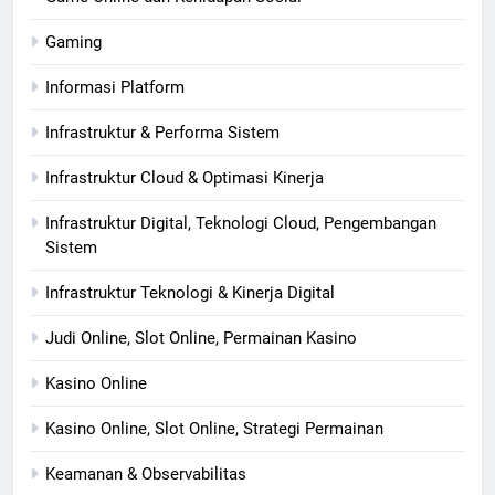
Gaming
Informasi Platform
Infrastruktur & Performa Sistem
Infrastruktur Cloud & Optimasi Kinerja
Infrastruktur Digital, Teknologi Cloud, Pengembangan
Sistem
Infrastruktur Teknologi & Kinerja Digital
Judi Online, Slot Online, Permainan Kasino
Kasino Online
Kasino Online, Slot Online, Strategi Permainan
Keamanan & Observabilitas