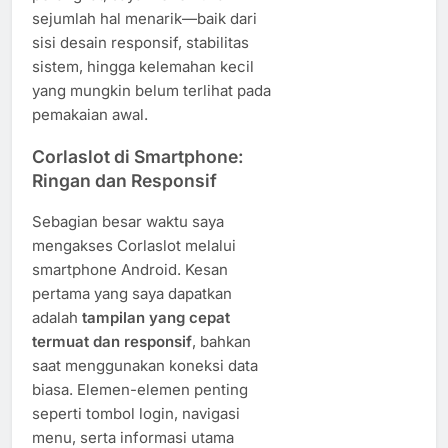
sejumlah hal menarik—baik dari
sisi desain responsif, stabilitas
sistem, hingga kelemahan kecil
yang mungkin belum terlihat pada
pemakaian awal.
Corlaslot di Smartphone:
Ringan dan Responsif
Sebagian besar waktu saya
mengakses Corlaslot melalui
smartphone Android. Kesan
pertama yang saya dapatkan
adalah
tampilan yang cepat
termuat dan responsif
, bahkan
saat menggunakan koneksi data
biasa. Elemen-elemen penting
seperti tombol login, navigasi
menu, serta informasi utama