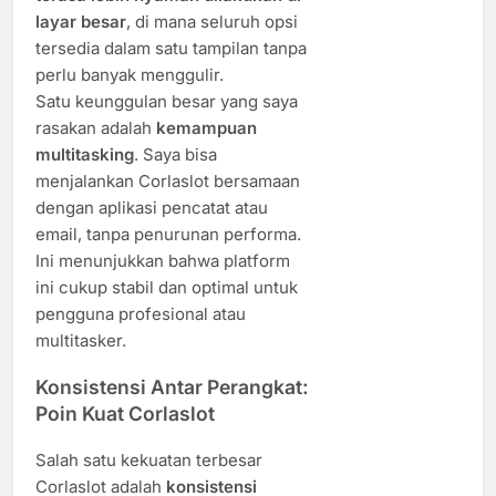
layar besar
, di mana seluruh opsi
tersedia dalam satu tampilan tanpa
perlu banyak menggulir.
Satu keunggulan besar yang saya
rasakan adalah
kemampuan
multitasking
. Saya bisa
menjalankan Corlaslot bersamaan
dengan aplikasi pencatat atau
email, tanpa penurunan performa.
Ini menunjukkan bahwa platform
ini cukup stabil dan optimal untuk
pengguna profesional atau
multitasker.
Konsistensi Antar Perangkat:
Poin Kuat Corlaslot
Salah satu kekuatan terbesar
Corlaslot adalah
konsistensi