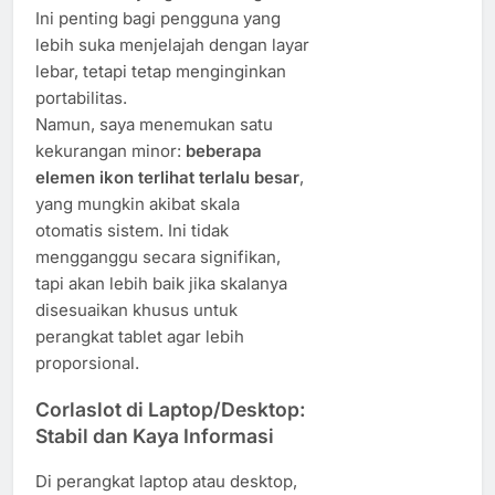
Ini penting bagi pengguna yang
lebih suka menjelajah dengan layar
lebar, tetapi tetap menginginkan
portabilitas.
Namun, saya menemukan satu
kekurangan minor:
beberapa
elemen ikon terlihat terlalu besar
,
yang mungkin akibat skala
otomatis sistem. Ini tidak
mengganggu secara signifikan,
tapi akan lebih baik jika skalanya
disesuaikan khusus untuk
perangkat tablet agar lebih
proporsional.
Corlaslot di Laptop/Desktop:
Stabil dan Kaya Informasi
Di perangkat laptop atau desktop,