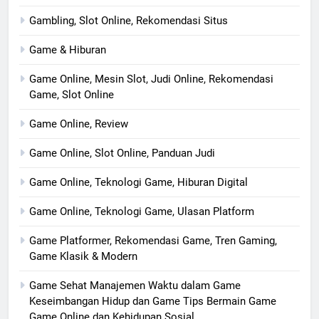
Gambling, Slot Online, Rekomendasi Situs
Game & Hiburan
Game Online, Mesin Slot, Judi Online, Rekomendasi
Game, Slot Online
Game Online, Review
Game Online, Slot Online, Panduan Judi
Game Online, Teknologi Game, Hiburan Digital
Game Online, Teknologi Game, Ulasan Platform
Game Platformer, Rekomendasi Game, Tren Gaming,
Game Klasik & Modern
Game Sehat Manajemen Waktu dalam Game
Keseimbangan Hidup dan Game Tips Bermain Game
Game Online dan Kehidupan Sosial