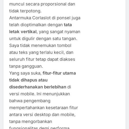
muncul secara proporsional dan
tidak terpotong.
Antarmuka Corlaslot di ponsel juga
telah dioptimalkan dengan
tata
letak vertikal
, yang sangat nyaman
untuk digulir dengan satu tangan.
Saya tidak menemukan tombol
atau teks yang terlalu kecil, dan
seluruh fitur tetap dapat diakses
tanpa gangguan.
Yang saya suka,
fitur-fitur utama
tidak dihapus atau
disederhanakan berlebihan
di
versi mobile. Ini menunjukkan
bahwa pengembang
mempertahankan kesetaraan fitur
antara versi desktop dan mobile,
tanpa mengorbankan
fungsionalitas demi performa.