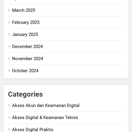
March 2025
February 2025
January 2025
December 2024
November 2024
October 2024
Categories
Akses Akun dan Keamanan Digital
Akses Digital & Keamanan Teknis
Akses Digital Praktis