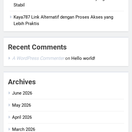
Stabil
Kaya787 Link Alternatif dengan Proses Akses yang
Lebih Praktis
Recent Comments
A WordPress Commenter
on
Hello world!
Archives
June 2026
May 2026
April 2026
March 2026