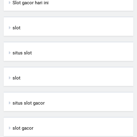
Slot gacor hari ini
slot
situs slot
slot
situs slot gacor
slot gacor