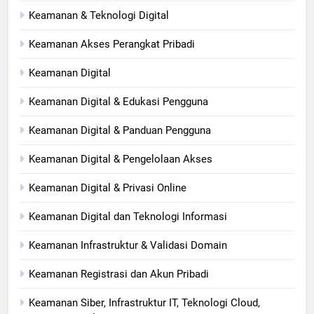
Keamanan & Teknologi Digital
Keamanan Akses Perangkat Pribadi
Keamanan Digital
Keamanan Digital & Edukasi Pengguna
Keamanan Digital & Panduan Pengguna
Keamanan Digital & Pengelolaan Akses
Keamanan Digital & Privasi Online
Keamanan Digital dan Teknologi Informasi
Keamanan Infrastruktur & Validasi Domain
Keamanan Registrasi dan Akun Pribadi
Keamanan Siber, Infrastruktur IT, Teknologi Cloud,