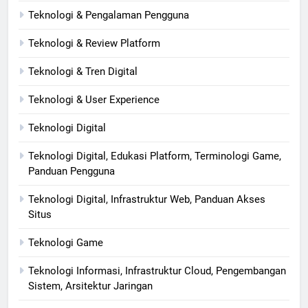
Teknologi & Pengalaman Pengguna
Teknologi & Review Platform
Teknologi & Tren Digital
Teknologi & User Experience
Teknologi Digital
Teknologi Digital, Edukasi Platform, Terminologi Game,
Panduan Pengguna
Teknologi Digital, Infrastruktur Web, Panduan Akses
Situs
Teknologi Game
Teknologi Informasi, Infrastruktur Cloud, Pengembangan
Sistem, Arsitektur Jaringan