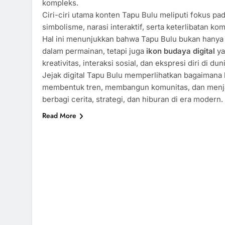
kompleks.
Ciri-ciri utama konten Tapu Bulu meliputi fokus pad
simbolisme, narasi interaktif, serta keterlibatan kom
Hal ini menunjukkan bahwa Tapu Bulu bukan hanya
dalam permainan, tetapi juga
ikon budaya digital
ya
kreativitas, interaksi sosial, dan ekspresi diri di du
Jejak digital Tapu Bulu memperlihatkan bagaimana k
membentuk tren, membangun komunitas, dan menj
berbagi cerita, strategi, dan hiburan di era modern.
Read More