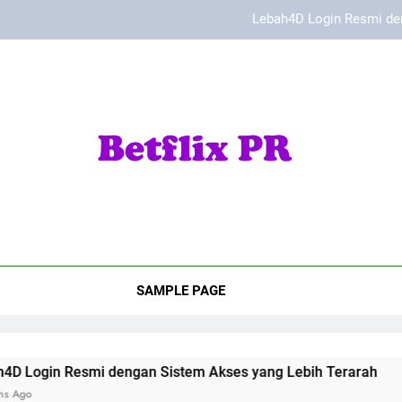
Lebah4D Login Resmi de
Daftar Edwinslot Re
Daftar Lebah4D Resm
EDWINSLOT Link Alternatif Terbaru:
Lebah4D Login Resmi de
Daftar Edwinslot Re
flix PR
lm Dan Acara TV Terbaik Dengan Betflix PR.
Daftar Lebah4D Resm
SAMPLE PAGE
smi dengan Sistem Akses yang Lebih Terarah
Daftar E
2 Months A