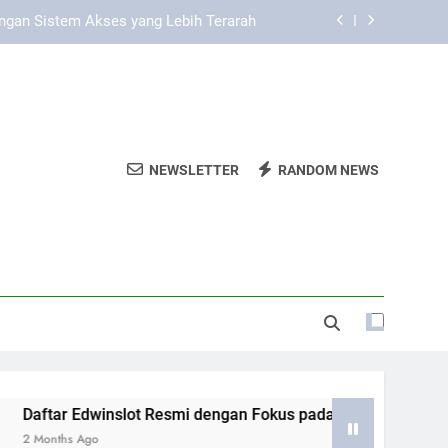
ngan Sistem Akses yang Lebih Terarah
smi dengan Fokus pada Keamanan Akun
i untuk Akses Akun yang Lebih Stabil
 Hal yang Perlu Diperhatikan Pengguna
NEWSLETTER
RANDOM NEWS
ngan Sistem Akses yang Lebih Terarah
smi dengan Fokus pada Keamanan Akun
i untuk Akses Akun yang Lebih Stabil
dwinslot Resmi dengan Fokus pada Keamanan Akun
Daf
go
2 Mo