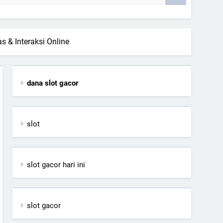
 & Interaksi Online
dana slot gacor
slot
slot gacor hari ini
slot gacor