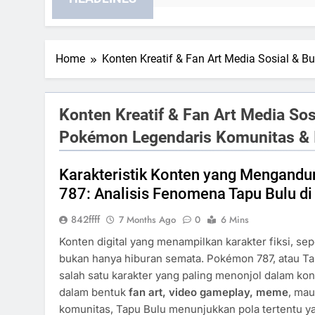
Home
Konten Kreatif & Fan Art Media Sosial & B
Konten Kreatif & Fan Art Media Sos
Pokémon Legendaris Komunitas & I
Karakteristik Konten yang Mengand
787: Analisis Fenomena Tapu Bulu di 
842ffff
7 Months Ago
0
6 Mins
Konten digital yang menampilkan karakter fiksi, sep
bukan hanya hiburan semata. Pokémon 787, atau Ta
salah satu karakter yang paling menonjol dalam kon
dalam bentuk
fan art, video gameplay, meme
, mau
komunitas, Tapu Bulu menunjukkan pola tertentu yan