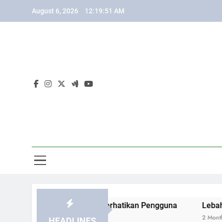
Skip
August 6, 2026
12:19:52 AM
to
content
Bet
Nikmati Fi
Hal yang Perlu Diperhatikan Pengguna
Lebah4D Login Re
2 Months Ago
HEADLINES