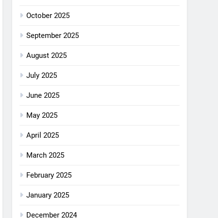
October 2025
September 2025
August 2025
July 2025
June 2025
May 2025
April 2025
March 2025
February 2025
January 2025
December 2024