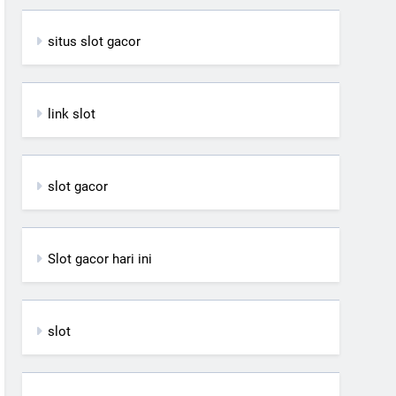
situs slot gacor
link slot
slot gacor
Slot gacor hari ini
slot