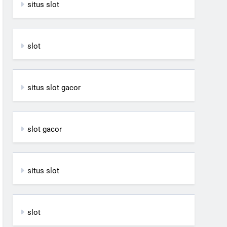
situs slot
slot
situs slot gacor
slot gacor
situs slot
slot