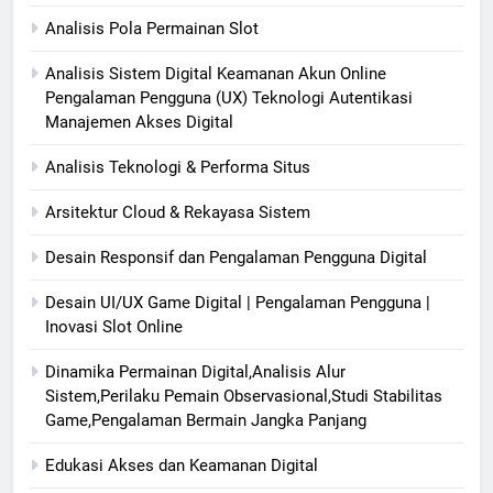
Analisis Pola Permainan Slot
Analisis Sistem Digital Keamanan Akun Online
Pengalaman Pengguna (UX) Teknologi Autentikasi
Manajemen Akses Digital
Analisis Teknologi & Performa Situs
Arsitektur Cloud & Rekayasa Sistem
Desain Responsif dan Pengalaman Pengguna Digital
Desain UI/UX Game Digital | Pengalaman Pengguna |
Inovasi Slot Online
Dinamika Permainan Digital,Analisis Alur
Sistem,Perilaku Pemain Observasional,Studi Stabilitas
Game,Pengalaman Bermain Jangka Panjang
Edukasi Akses dan Keamanan Digital