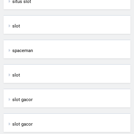
situs slot
slot
spaceman
slot
slot gacor
slot gacor