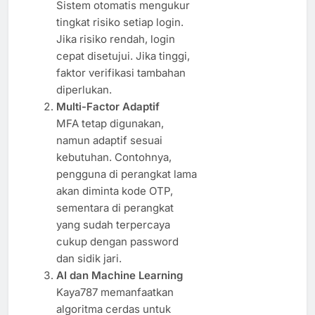
Sistem otomatis mengukur
tingkat risiko setiap login.
Jika risiko rendah, login
cepat disetujui. Jika tinggi,
faktor verifikasi tambahan
diperlukan.
Multi-Factor Adaptif
MFA tetap digunakan,
namun adaptif sesuai
kebutuhan. Contohnya,
pengguna di perangkat lama
akan diminta kode OTP,
sementara di perangkat
yang sudah terpercaya
cukup dengan password
dan sidik jari.
AI dan Machine Learning
Kaya787 memanfaatkan
algoritma cerdas untuk