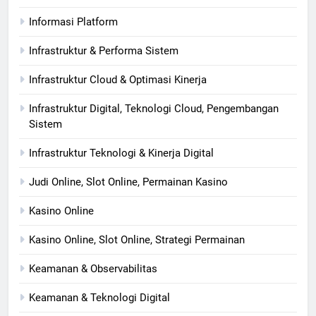
Informasi Platform
Infrastruktur & Performa Sistem
Infrastruktur Cloud & Optimasi Kinerja
Infrastruktur Digital, Teknologi Cloud, Pengembangan
Sistem
Infrastruktur Teknologi & Kinerja Digital
Judi Online, Slot Online, Permainan Kasino
Kasino Online
Kasino Online, Slot Online, Strategi Permainan
Keamanan & Observabilitas
Keamanan & Teknologi Digital