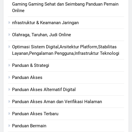
Gaming Gaming Sehat dan Seimbang Panduan Pemain
Online
nfrastruktur & Keamanan Jaringan
Olahraga, Taruhan, Judi Online
Optimasi Sistem Digital,Arsitektur Platform,Stabilitas
Layanan,Pengalaman Pengguna,Infrastruktur Teknologi
Panduan & Strategi
Panduan Akses
Panduan Akses Alternatif Digital
Panduan Akses Aman dan Verifikasi Halaman
Panduan Akses Terbaru
Panduan Bermain