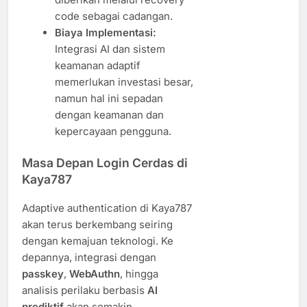
code sebagai cadangan.
Biaya Implementasi:
Integrasi AI dan sistem
keamanan adaptif
memerlukan investasi besar,
namun hal ini sepadan
dengan keamanan dan
kepercayaan pengguna.
Masa Depan Login Cerdas di
Kaya787
Adaptive authentication di Kaya787
akan terus berkembang seiring
dengan kemajuan teknologi. Ke
depannya, integrasi dengan
passkey
,
WebAuthn
, hingga
analisis perilaku berbasis
AI
prediktif
akan semakin