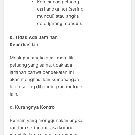
Kehilangan peluang
dari angka hot (sering
muncul) atau angka
cold (jarang muncul).
b. Tidak Ada Jaminan
Keberhasilan
Meskipun angka acak memiliki
peluang yang sama, tidak ada
jaminan bahwa pendekatan ini
akan menghasilkan kemenangan
lebih sering dibandingkan metode
lain.
c. Kurangnya Kontrol
Pemain yang menggunakan angka
random sering merasa kurang
memiliki kontrol atas permainan