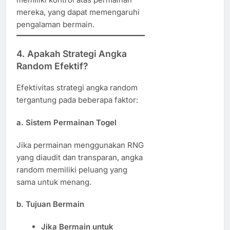
mereka, yang dapat memengaruhi
pengalaman bermain.
4. Apakah Strategi Angka
Random Efektif?
Efektivitas strategi angka random
tergantung pada beberapa faktor:
a. Sistem Permainan Togel
Jika permainan menggunakan RNG
yang diaudit dan transparan, angka
random memiliki peluang yang
sama untuk menang.
b. Tujuan Bermain
Jika Bermain untuk