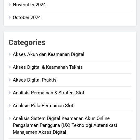
November 2024
October 2024
Categories
Akses Akun dan Keamanan Digital
Akses Digital & Keamanan Teknis
Akses Digital Praktis
Analisis Permainan & Strategi Slot
Analisis Pola Permainan Slot
Analisis Sistem Digital Keamanan Akun Online
Pengalaman Pengguna (UX) Teknologi Autentikasi
Manajemen Akses Digital