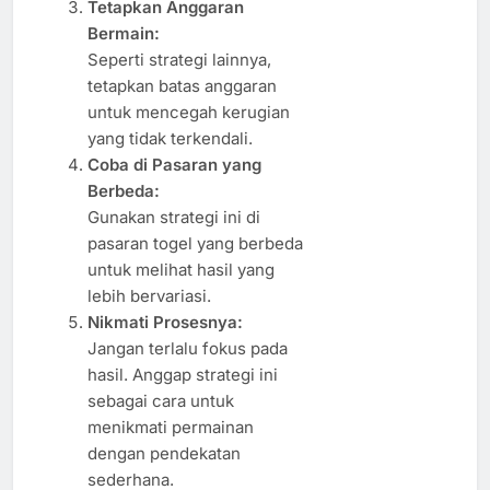
Tetapkan Anggaran
Bermain:
Seperti strategi lainnya,
tetapkan batas anggaran
untuk mencegah kerugian
yang tidak terkendali.
Coba di Pasaran yang
Berbeda:
Gunakan strategi ini di
pasaran togel yang berbeda
untuk melihat hasil yang
lebih bervariasi.
Nikmati Prosesnya:
Jangan terlalu fokus pada
hasil. Anggap strategi ini
sebagai cara untuk
menikmati permainan
dengan pendekatan
sederhana.