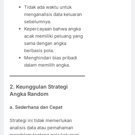
Tidak ada waktu untuk
menganalisis data keluaran
sebelumnya.
Kepercayaan bahwa angka
acak memiliki peluang yang
sama dengan angka
berbasis pola.
Menghindari bias pribadi
dalam memilih angka.
2. Keunggulan Strategi
Angka Random
a. Sederhana dan Cepat
Strategi ini tidak memerlukan
analisis data atau pemahaman
mendalam tentang pola keluaran.