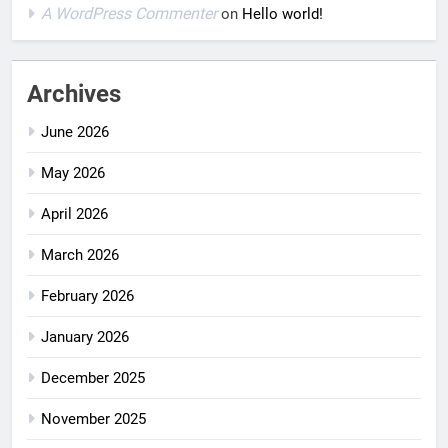
A WordPress Commenter
on
Hello world!
Archives
June 2026
May 2026
April 2026
March 2026
February 2026
January 2026
December 2025
November 2025