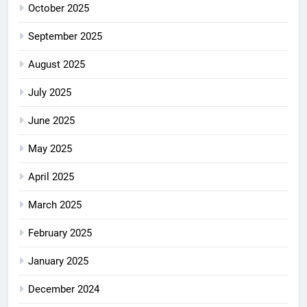
October 2025
September 2025
August 2025
July 2025
June 2025
May 2025
April 2025
March 2025
February 2025
January 2025
December 2024