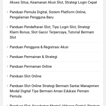
Akses Situs, Keamanan Akun Slot, Strategi Login Cepat
Panduan Pemula Digital, Sistem Platform Online,
Pengalaman Pengguna Baru
Panduan Pendaftaran Slot, Tips Login Slot, Strategi
Klaim Bonus, Slot Gacor Terpercaya, Tutorial Bermain
Slot
Panduan Pengguna & Registrasi Akun
Panduan Permainan & Strategi
Panduan Permainan Online
Panduan Slot Online
Panduan Slot Online Strategi Bermain Santai Manajemen
Modal Digital Tips Bermain Aman Edukasi Pemain
Pemula