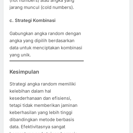
(hot numbers) atau angka yang
jarang muncul (cold numbers).
c. Strategi Kombinasi
Gabungkan angka random dengan
angka yang dipilih berdasarkan
data untuk menciptakan kombinasi
yang unik.
Kesimpulan
Strategi angka random memiliki
kelebihan dalam hal
kesederhanaan dan efisiensi,
tetapi tidak memberikan jaminan
keberhasilan yang lebih tinggi
dibandingkan metode berbasis
data. Efektivitasnya sangat