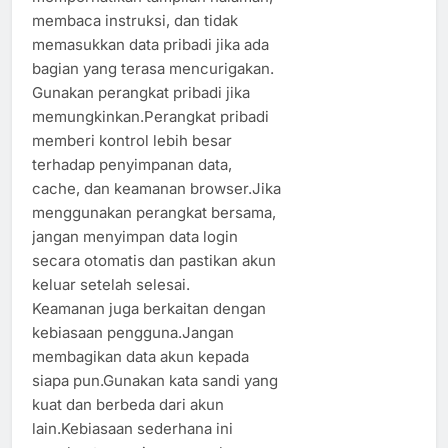
membaca instruksi, dan tidak
memasukkan data pribadi jika ada
bagian yang terasa mencurigakan.
Gunakan perangkat pribadi jika
memungkinkan.Perangkat pribadi
memberi kontrol lebih besar
terhadap penyimpanan data,
cache, dan keamanan browser.Jika
menggunakan perangkat bersama,
jangan menyimpan data login
secara otomatis dan pastikan akun
keluar setelah selesai.
Keamanan juga berkaitan dengan
kebiasaan pengguna.Jangan
membagikan data akun kepada
siapa pun.Gunakan kata sandi yang
kuat dan berbeda dari akun
lain.Kebiasaan sederhana ini