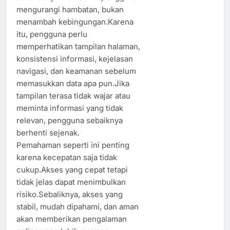
mengurangi hambatan, bukan
menambah kebingungan.Karena
itu, pengguna perlu
memperhatikan tampilan halaman,
konsistensi informasi, kejelasan
navigasi, dan keamanan sebelum
memasukkan data apa pun.Jika
tampilan terasa tidak wajar atau
meminta informasi yang tidak
relevan, pengguna sebaiknya
berhenti sejenak.
Pemahaman seperti ini penting
karena kecepatan saja tidak
cukup.Akses yang cepat tetapi
tidak jelas dapat menimbulkan
risiko.Sebaliknya, akses yang
stabil, mudah dipahami, dan aman
akan memberikan pengalaman