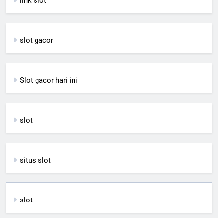
link slot
slot gacor
Slot gacor hari ini
slot
situs slot
slot