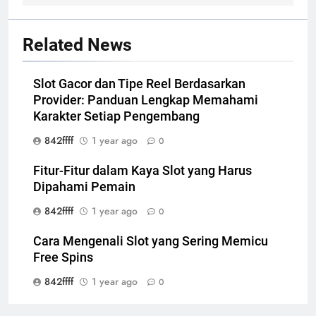
Related News
Slot Gacor dan Tipe Reel Berdasarkan
Provider: Panduan Lengkap Memahami
Karakter Setiap Pengembang
842ffff
1 year ago
0
Fitur-Fitur dalam Kaya Slot yang Harus
Dipahami Pemain
842ffff
1 year ago
0
Cara Mengenali Slot yang Sering Memicu
Free Spins
842ffff
1 year ago
0