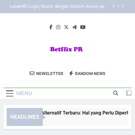
Skip
Daftar Edwinslot Resmi dengan Fokus pada
to
Keamanan Akun
content
Daftar Lebah4D Resmi untuk Akses Akun yang
Lebih Stabil
EDWINSLOT Link Alternatif Terbaru: Hal yang
Perlu Diperhatikan Pengguna
Lebah4D Login Resmi dengan Sistem Akses yang
Lebih Terarah
Daftar Edwinslot Resmi dengan Fokus pada
Keamanan Akun
Betflix PR
Nikmati Film Dan Acara TV Terbaik Dengan
Daftar Lebah4D Resmi untuk Akses Akun yang
NEWSLETTER
RANDOM NEWS
Lebih Stabil
Betflix PR.
MENU
WINSLOT Link Alternatif Terbaru: Hal yang Perlu Diperhatika
HEADLINES
Month Ago