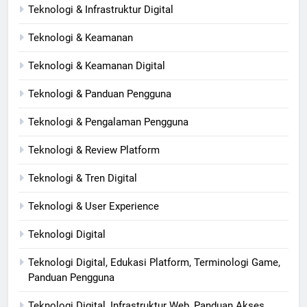
Teknologi & Infrastruktur Digital
Teknologi & Keamanan
Teknologi & Keamanan Digital
Teknologi & Panduan Pengguna
Teknologi & Pengalaman Pengguna
Teknologi & Review Platform
Teknologi & Tren Digital
Teknologi & User Experience
Teknologi Digital
Teknologi Digital, Edukasi Platform, Terminologi Game,
Panduan Pengguna
Teknologi Digital, Infrastruktur Web, Panduan Akses