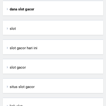
dana slot gacor
slot
slot gacor hari ini
slot gacor
situs slot gacor