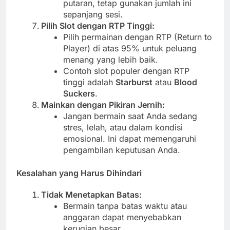
putaran, tetap gunakan jumlah ini
sepanjang sesi.
Pilih Slot dengan RTP Tinggi:
Pilih permainan dengan RTP (Return to
Player) di atas 95% untuk peluang
menang yang lebih baik.
Contoh slot populer dengan RTP
tinggi adalah
Starburst
atau
Blood
Suckers
.
Mainkan dengan Pikiran Jernih:
Jangan bermain saat Anda sedang
stres, lelah, atau dalam kondisi
emosional. Ini dapat memengaruhi
pengambilan keputusan Anda.
Kesalahan yang Harus Dihindari
Tidak Menetapkan Batas:
Bermain tanpa batas waktu atau
anggaran dapat menyebabkan
kerugian besar.