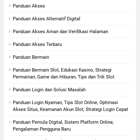
Panduan Akses
Panduan Akses Alternatif Digital
Panduan Akses Aman dan Verifikasi Halaman
Panduan Akses Terbaru
Panduan Bermain
Panduan Bermain Slot, Edukasi Kasino, Strategi
Permainan, Game dan Hiburan, Tips dan Trik Slot
Panduan Login dan Solusi Masalah
Panduan Login Nyaman, Tips Slot Online, Optimasi
Akses Situs, Keamanan Akun Slot, Strategi Login Cepat
Panduan Pemula Digital, Sistem Platform Online,
Pengalaman Pengguna Baru