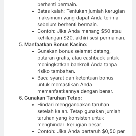
berhenti bermain.
Batas kalah: Tentukan jumlah kerugian
maksimum yang dapat Anda terima
sebelum berhenti bermain.
Contoh: Jika Anda menang $50 atau
kehilangan $20, akhiri sesi permainan.
Manfaatkan Bonus Kasino:
Gunakan bonus selamat datang,
putaran gratis, atau cashback untuk
meningkatkan bankroll Anda tanpa
risiko tambahan.
Baca syarat dan ketentuan bonus
untuk memastikan Anda
memanfaatkannya dengan benar.
Gunakan Taruhan Tetap:
Hindari menggandakan taruhan
setelah kalah. Tetap gunakan jumlah
taruhan yang konsisten untuk
menghindari kerugian besar.
Contoh: Jika Anda bertaruh $0,50 per