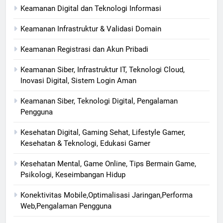
Keamanan Digital dan Teknologi Informasi
Keamanan Infrastruktur & Validasi Domain
Keamanan Registrasi dan Akun Pribadi
Keamanan Siber, Infrastruktur IT, Teknologi Cloud,
Inovasi Digital, Sistem Login Aman
Keamanan Siber, Teknologi Digital, Pengalaman
Pengguna
Kesehatan Digital, Gaming Sehat, Lifestyle Gamer,
Kesehatan & Teknologi, Edukasi Gamer
Kesehatan Mental, Game Online, Tips Bermain Game,
Psikologi, Keseimbangan Hidup
Konektivitas Mobile,Optimalisasi Jaringan,Performa
Web,Pengalaman Pengguna