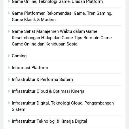
Game Online, Teknologi Game, Ulasan Platform
Game Platformer, Rekomendasi Game, Tren Gaming,
Game Klasik & Modern
Game Sehat Manajemen Waktu dalam Game
Keseimbangan Hidup dan Game Tips Bermain Game
Game Online dan Kehidupan Sosial
Gaming
Informasi Platform
Infrastruktur & Performa Sistem
Infrastruktur Cloud & Optimasi Kinerja
Infrastruktur Digital, Teknologi Cloud, Pengembangan
Sistem
Infrastruktur Teknologi & Kinerja Digital