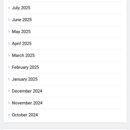
July 2025
June 2025
May 2025
April 2025
March 2025
February 2025
January 2025
December 2024
November 2024
October 2024