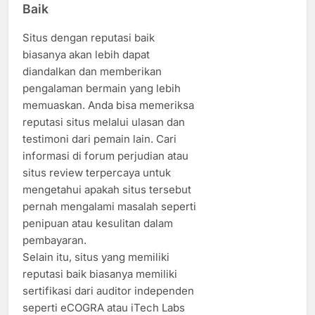
Baik
Situs dengan reputasi baik
biasanya akan lebih dapat
diandalkan dan memberikan
pengalaman bermain yang lebih
memuaskan. Anda bisa memeriksa
reputasi situs melalui ulasan dan
testimoni dari pemain lain. Cari
informasi di forum perjudian atau
situs review terpercaya untuk
mengetahui apakah situs tersebut
pernah mengalami masalah seperti
penipuan atau kesulitan dalam
pembayaran.
Selain itu, situs yang memiliki
reputasi baik biasanya memiliki
sertifikasi dari auditor independen
seperti eCOGRA atau iTech Labs