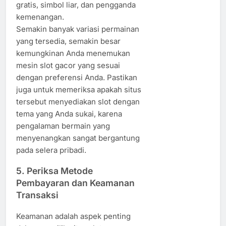
gratis, simbol liar, dan pengganda
kemenangan.
Semakin banyak variasi permainan
yang tersedia, semakin besar
kemungkinan Anda menemukan
mesin slot gacor yang sesuai
dengan preferensi Anda. Pastikan
juga untuk memeriksa apakah situs
tersebut menyediakan slot dengan
tema yang Anda sukai, karena
pengalaman bermain yang
menyenangkan sangat bergantung
pada selera pribadi.
5.
Periksa Metode
Pembayaran dan Keamanan
Transaksi
Keamanan adalah aspek penting