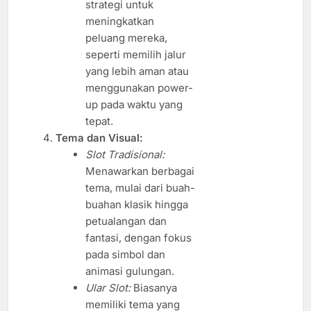
strategi untuk
meningkatkan
peluang mereka,
seperti memilih jalur
yang lebih aman atau
menggunakan power-
up pada waktu yang
tepat.
Tema dan Visual:
Slot Tradisional:
Menawarkan berbagai
tema, mulai dari buah-
buahan klasik hingga
petualangan dan
fantasi, dengan fokus
pada simbol dan
animasi gulungan.
Ular Slot:
Biasanya
memiliki tema yang