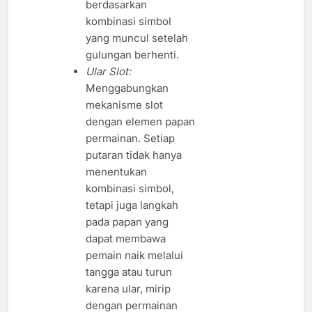
berdasarkan
kombinasi simbol
yang muncul setelah
gulungan berhenti.
Ular Slot:
Menggabungkan
mekanisme slot
dengan elemen papan
permainan. Setiap
putaran tidak hanya
menentukan
kombinasi simbol,
tetapi juga langkah
pada papan yang
dapat membawa
pemain naik melalui
tangga atau turun
karena ular, mirip
dengan permainan