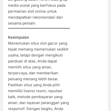
media sosial yang berfokus pada
permainan slot online untuk
mendapatkan rekomendasi dari
sesama pemain.
Kesimpulan
Menemukan situs slot gacor yang
tepat memang memerlukan sedikit
usaha, tetapi dengan mengikuti
panduan di atas, Anda dapat
memilih situs yang aman,
terpercaya, dan memberikan
peluang menang lebih besar.
Pastikan situs yang Anda pilih
memiliki lisensi resmi, reputasi
baik, metode pembayaran yang
aman, dan layanan pelanggan yang
responsif. Dengan begitu, Anda