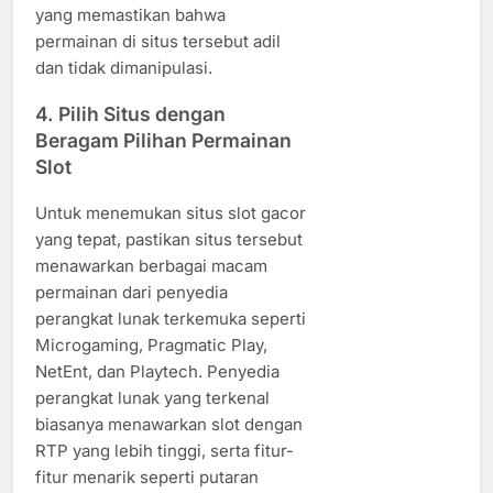
yang memastikan bahwa
permainan di situs tersebut adil
dan tidak dimanipulasi.
4.
Pilih Situs dengan
Beragam Pilihan Permainan
Slot
Untuk menemukan situs slot gacor
yang tepat, pastikan situs tersebut
menawarkan berbagai macam
permainan dari penyedia
perangkat lunak terkemuka seperti
Microgaming, Pragmatic Play,
NetEnt, dan Playtech. Penyedia
perangkat lunak yang terkenal
biasanya menawarkan slot dengan
RTP yang lebih tinggi, serta fitur-
fitur menarik seperti putaran