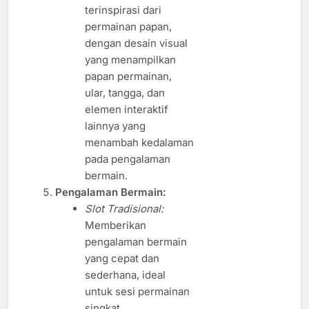
terinspirasi dari
permainan papan,
dengan desain visual
yang menampilkan
papan permainan,
ular, tangga, dan
elemen interaktif
lainnya yang
menambah kedalaman
pada pengalaman
bermain.
Pengalaman Bermain:
Slot Tradisional:
Memberikan
pengalaman bermain
yang cepat dan
sederhana, ideal
untuk sesi permainan
singkat.