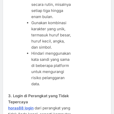
secara rutin, misalnya
setiap tiga hingga
enam bulan.
Gunakan kombinasi
karakter yang unik,
termasuk huruf besar,
huruf kecil, angka,
dan simbol.
Hindari menggunakan
kata sandi yang sama
di beberapa platform
untuk mengurangi
risiko pelanggaran
data.
3. Login di Perangkat yang Tidak
Tepercaya
horas88 login
dari perangkat yang