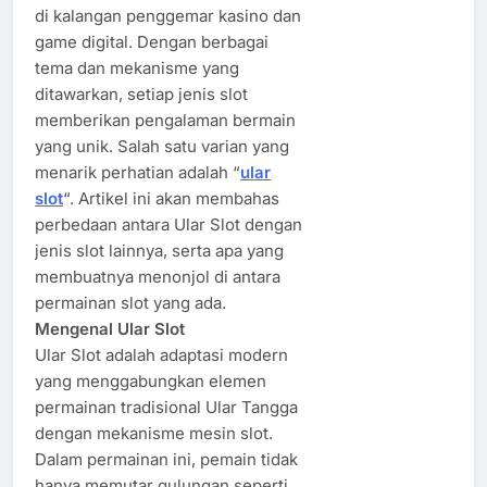
di kalangan penggemar kasino dan
game digital. Dengan berbagai
tema dan mekanisme yang
ditawarkan, setiap jenis slot
memberikan pengalaman bermain
yang unik. Salah satu varian yang
menarik perhatian adalah “
ular
slot
“. Artikel ini akan membahas
perbedaan antara Ular Slot dengan
jenis slot lainnya, serta apa yang
membuatnya menonjol di antara
permainan slot yang ada.
Mengenal Ular Slot
Ular Slot adalah adaptasi modern
yang menggabungkan elemen
permainan tradisional Ular Tangga
dengan mekanisme mesin slot.
Dalam permainan ini, pemain tidak
hanya memutar gulungan seperti