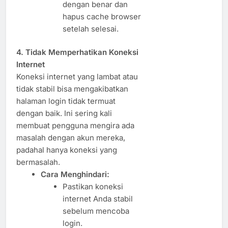
dengan benar dan
hapus cache browser
setelah selesai.
4. Tidak Memperhatikan Koneksi
Internet
Koneksi internet yang lambat atau
tidak stabil bisa mengakibatkan
halaman login tidak termuat
dengan baik. Ini sering kali
membuat pengguna mengira ada
masalah dengan akun mereka,
padahal hanya koneksi yang
bermasalah.
Cara Menghindari:
Pastikan koneksi
internet Anda stabil
sebelum mencoba
login.