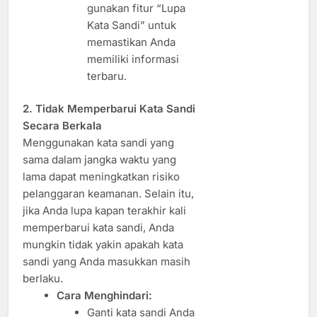
gunakan fitur “Lupa
Kata Sandi” untuk
memastikan Anda
memiliki informasi
terbaru.
2. Tidak Memperbarui Kata Sandi
Secara Berkala
Menggunakan kata sandi yang
sama dalam jangka waktu yang
lama dapat meningkatkan risiko
pelanggaran keamanan. Selain itu,
jika Anda lupa kapan terakhir kali
memperbarui kata sandi, Anda
mungkin tidak yakin apakah kata
sandi yang Anda masukkan masih
berlaku.
Cara Menghindari:
Ganti kata sandi Anda