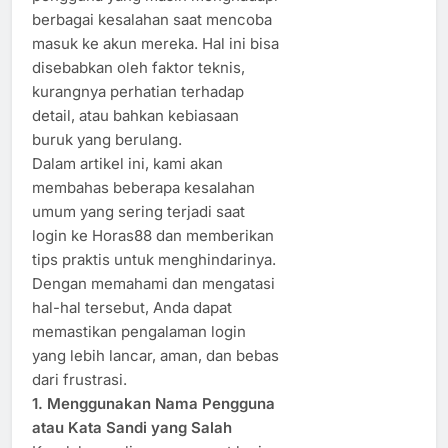
berbagai kesalahan saat mencoba
masuk ke akun mereka. Hal ini bisa
disebabkan oleh faktor teknis,
kurangnya perhatian terhadap
detail, atau bahkan kebiasaan
buruk yang berulang.
Dalam artikel ini, kami akan
membahas beberapa kesalahan
umum yang sering terjadi saat
login ke Horas88 dan memberikan
tips praktis untuk menghindarinya.
Dengan memahami dan mengatasi
hal-hal tersebut, Anda dapat
memastikan pengalaman login
yang lebih lancar, aman, dan bebas
dari frustrasi.
1. Menggunakan Nama Pengguna
atau Kata Sandi yang Salah