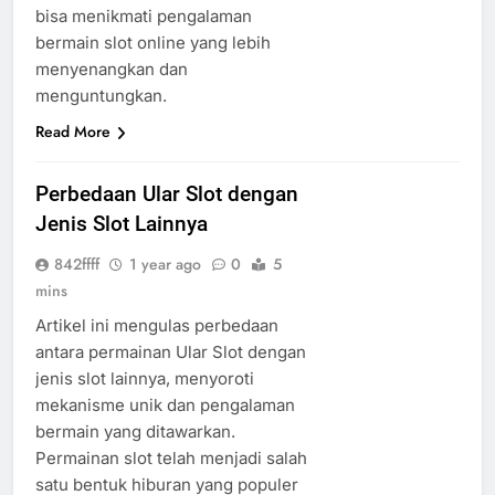
bisa menikmati pengalaman
bermain slot online yang lebih
menyenangkan dan
menguntungkan.
Read More
Perbedaan Ular Slot dengan
Jenis Slot Lainnya
842ffff
1 year ago
0
5
mins
Artikel ini mengulas perbedaan
antara permainan Ular Slot dengan
jenis slot lainnya, menyoroti
mekanisme unik dan pengalaman
bermain yang ditawarkan.
Permainan slot telah menjadi salah
satu bentuk hiburan yang populer