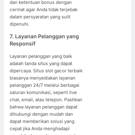
dan ketentuan bonus dengan
cermat agar Anda tidak terjebak
dalam persyaratan yang sulit
dipenuhi.
7.
Layanan Pelanggan yang
Responsif
Layanan pelanggan yang baik
adalah tanda situs yang dapat
dipercaya. Situs slot gacor terbaik
biasanya menyediakan layanan
pelanggan 24/7 melalui berbagai
saluran komunikasi, seperti live
chat, email, atau telepon. Pastikan
bahwa layanan pelanggan dapat
dihubungi dengan mudah dan
dapat memberikan solusi yang
cepat jika Anda menghadapi