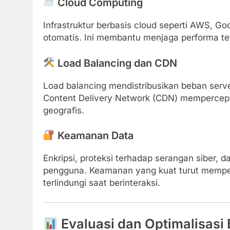
Cloud Computing
Infrastruktur berbasis cloud seperti AWS, Go
otomatis. Ini membantu menjaga performa tet
Load Balancing dan CDN
Load balancing mendistribusikan beban serve
Content Delivery Network (CDN) mempercepat 
geografis.
Keamanan Data
Enkripsi, proteksi terhadap serangan siber, 
pengguna. Keamanan yang kuat turut memp
terlindungi saat berinteraksi.
Evaluasi dan Optimalisasi 