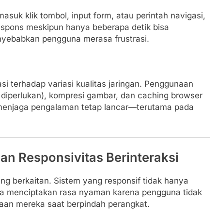
suk klik tombol, input form, atau perintah navigasi,
espons meskipun hanya beberapa detik bisa
ebabkan pengguna merasa frustrasi.
i terhadap variasi kualitas jaringan. Penggunaan
t diperlukan), kompresi gambar, dan caching browser
enjaga pengalaman tetap lancar—terutama pada
 Responsivitas Berinteraksi
ing berkaitan. Sistem yang responsif tidak hanya
uga menciptakan rasa nyaman karena pengguna tidak
an mereka saat berpindah perangkat.