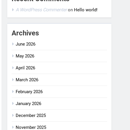
A WordPress Commenter
on
Hello world!
Archives
June 2026
May 2026
April 2026
March 2026
February 2026
January 2026
December 2025
November 2025