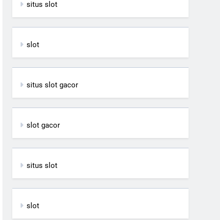
situs slot
slot
situs slot gacor
slot gacor
situs slot
slot