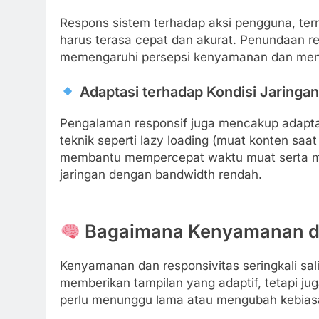
Respons sistem terhadap aksi pengguna, terma
harus terasa cepat dan akurat. Penundaan r
memengaruhi persepsi kenyamanan dan meny
Adaptasi terhadap Kondisi Jaringan
Pengalaman responsif juga mencakup adaptas
teknik seperti lazy loading (muat konten saa
membantu mempercepat waktu muat serta m
jaringan dengan bandwidth rendah.
Bagaimana Kenyamanan dan
Kenyamanan dan responsivitas seringkali sal
memberikan tampilan yang adaptif, tetapi j
perlu menunggu lama atau mengubah kebiasa