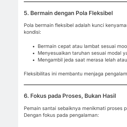
5. Bermain dengan Pola Fleksibel
Pola bermain fleksibel adalah kunci kenyam
kondisi:
Bermain cepat atau lambat sesuai mo
Menyesuaikan taruhan sesuai modal ya
Mengambil jeda saat merasa lelah atau
Fleksibilitas ini membantu menjaga pengala
6. Fokus pada Proses, Bukan Hasil
Pemain santai sebaiknya menikmati proses pe
Dengan fokus pada pengalaman: