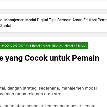
ntai Manajemen Modal Digital Tips Bermain Aman Edukasi Pem
 Santai
 MODAL DIGITAL TIPS BERMAIN AMAN EDUKASI PEMAIN PEMULA
ne yang Cocok untuk Pemain
ntai, dengan strategi sederhana, manajemen modal
 nyaman tanpa tekanan atau stres.
uh tekanan atau mengejar kemenangan besar secara