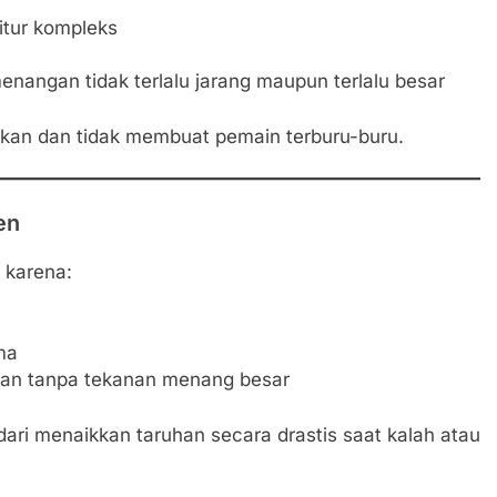
itur kompleks
enangan tidak terlalu jarang maupun terlalu besar
kan dan tidak membuat pemain terburu-buru.
en
k karena:
ma
an tanpa tekanan menang besar
ari menaikkan taruhan secara drastis saat kalah atau