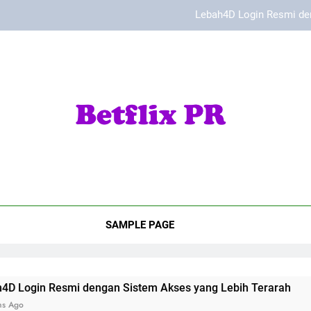
Lebah4D Login Resmi de
Daftar Edwinslot Re
Daftar Lebah4D Resm
EDWINSLOT Link Alternatif Terbaru:
Lebah4D Login Resmi de
Daftar Edwinslot Re
flix PR
lm Dan Acara TV Terbaik Dengan Betflix PR.
Daftar Lebah4D Resm
SAMPLE PAGE
mi dengan Sistem Akses yang Lebih Terarah
Daftar Ed
2 Months Ago