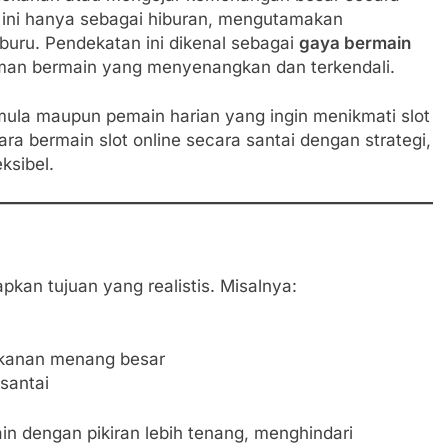
 ini hanya sebagai hiburan, mengutamakan
uru. Pendekatan ini dikenal sebagai
gaya bermain
aman bermain yang menyenangkan dan terkendali.
ula maupun pemain harian yang ingin menikmati slot
ara bermain slot online secara santai dengan strategi,
ksibel.
kan tujuan yang realistis. Misalnya:
ekanan menang besar
santai
in dengan pikiran lebih tenang, menghindari