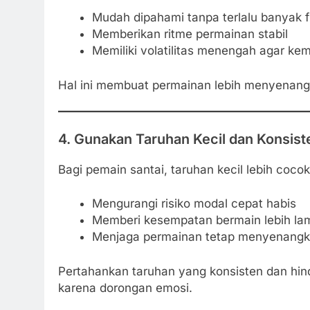
Mudah dipahami tanpa terlalu banyak f
Memberikan ritme permainan stabil
Memiliki volatilitas menengah agar kem
Hal ini membuat permainan lebih menyenang
4. Gunakan Taruhan Kecil dan Konsist
Bagi pemain santai, taruhan kecil lebih coco
Mengurangi risiko modal cepat habis
Memberi kesempatan bermain lebih la
Menjaga permainan tetap menyenangk
Pertahankan taruhan yang konsisten dan hind
karena dorongan emosi.