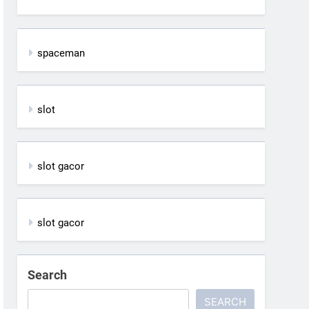
spaceman
slot
slot gacor
slot gacor
Search
SEARCH