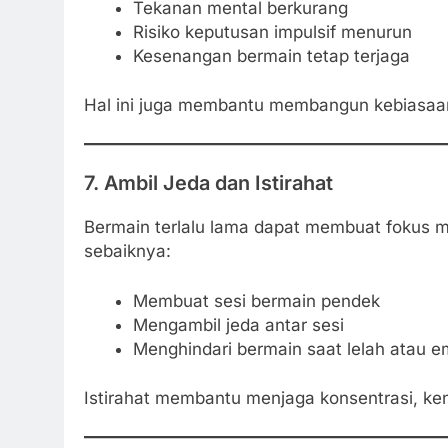
Tekanan mental berkurang
Risiko keputusan impulsif menurun
Kesenangan bermain tetap terjaga
Hal ini juga membantu membangun kebiasaan 
7. Ambil Jeda dan Istirahat
Bermain terlalu lama dapat membuat fokus me
sebaiknya:
Membuat sesi bermain pendek
Mengambil jeda antar sesi
Menghindari bermain saat lelah atau e
Istirahat membantu menjaga konsentrasi, k