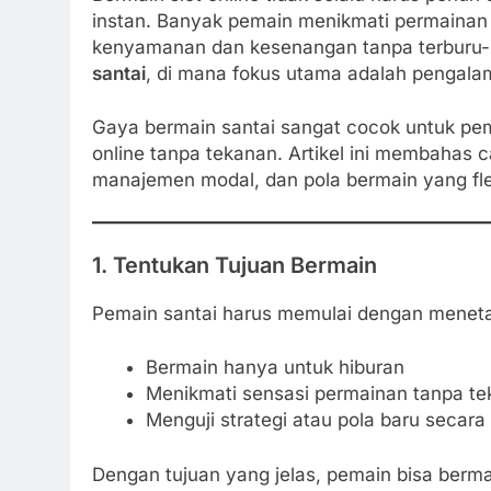
instan. Banyak pemain menikmati permainan
kenyamanan dan kesenangan tanpa terburu-b
santai
, di mana fokus utama adalah pengal
Gaya bermain santai sangat cocok untuk pem
online tanpa tekanan. Artikel ini membahas c
manajemen modal, dan pola bermain yang fle
1. Tentukan Tujuan Bermain
Pemain santai harus memulai dengan menetap
Bermain hanya untuk hiburan
Menikmati sensasi permainan tanpa t
Menguji strategi atau pola baru secara 
Dengan tujuan yang jelas, pemain bisa berma