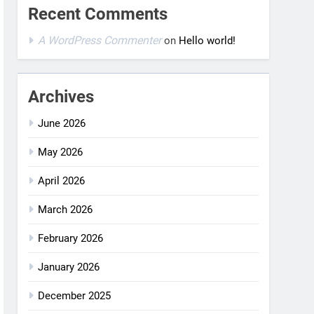
Recent Comments
A WordPress Commenter
on
Hello world!
Archives
June 2026
May 2026
April 2026
March 2026
February 2026
January 2026
December 2025