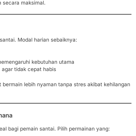
n secara maksimal.
antai. Modal harian sebaiknya:
memengaruhi kebutuhan utama
 agar tidak cepat habis
bermain lebih nyaman tanpa stres akibat kehilangan
rhana
l bagi pemain santai. Pilih permainan yang: