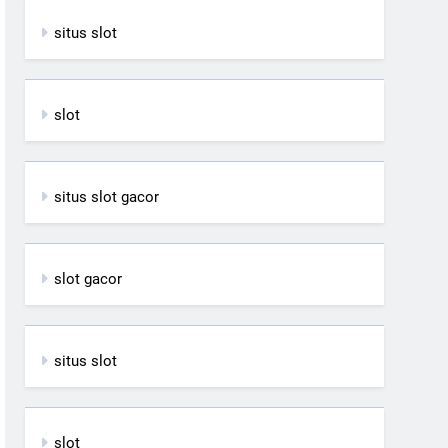
situs slot
slot
situs slot gacor
slot gacor
situs slot
slot