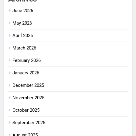
June 2026
May 2026
April 2026
March 2026
February 2026
January 2026
December 2025
November 2025
October 2025
September 2025
August 2025