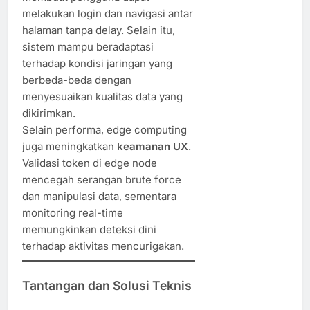
melakukan login dan navigasi antar
halaman tanpa delay. Selain itu,
sistem mampu beradaptasi
terhadap kondisi jaringan yang
berbeda-beda dengan
menyesuaikan kualitas data yang
dikirimkan.
Selain performa, edge computing
juga meningkatkan
keamanan UX
.
Validasi token di edge node
mencegah serangan brute force
dan manipulasi data, sementara
monitoring real-time
memungkinkan deteksi dini
terhadap aktivitas mencurigakan.
Tantangan dan Solusi Teknis