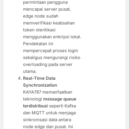
permintaan pengguna
mencapai server pusat,
edge node sudah
memverifikasi keabsahan
token otentikasi
menggunakan enkripsi lokal.
Pendekatan ini
mempercepat proses login
sekaligus mengurangi risiko
overloading pada server
utama.
Real-Time Data
Synchronization
KAYA787 memanfaatkan
teknologi
message queue
terdistribusi
seperti Kafka
dan MQTT untuk menjaga
sinkronisasi data antara
node edge dan pusat. Ini