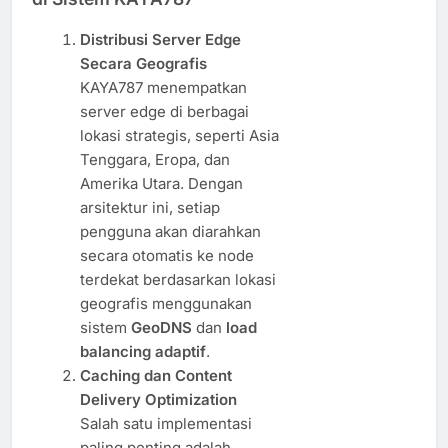
Distribusi Server Edge
Secara Geografis
KAYA787 menempatkan
server edge di berbagai
lokasi strategis, seperti Asia
Tenggara, Eropa, dan
Amerika Utara. Dengan
arsitektur ini, setiap
pengguna akan diarahkan
secara otomatis ke node
terdekat berdasarkan lokasi
geografis menggunakan
sistem
GeoDNS
dan
load
balancing adaptif
.
Caching dan Content
Delivery Optimization
Salah satu implementasi
paling penting adalah