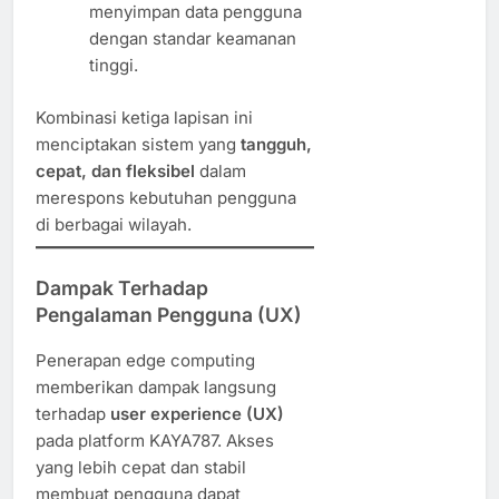
menyimpan data pengguna
dengan standar keamanan
tinggi.
Kombinasi ketiga lapisan ini
menciptakan sistem yang
tangguh,
cepat, dan fleksibel
dalam
merespons kebutuhan pengguna
di berbagai wilayah.
Dampak Terhadap
Pengalaman Pengguna (UX)
Penerapan edge computing
memberikan dampak langsung
terhadap
user experience (UX)
pada platform KAYA787. Akses
yang lebih cepat dan stabil
membuat pengguna dapat