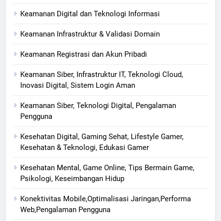
Keamanan Digital dan Teknologi Informasi
Keamanan Infrastruktur & Validasi Domain
Keamanan Registrasi dan Akun Pribadi
Keamanan Siber, Infrastruktur IT, Teknologi Cloud,
Inovasi Digital, Sistem Login Aman
Keamanan Siber, Teknologi Digital, Pengalaman
Pengguna
Kesehatan Digital, Gaming Sehat, Lifestyle Gamer,
Kesehatan & Teknologi, Edukasi Gamer
Kesehatan Mental, Game Online, Tips Bermain Game,
Psikologi, Keseimbangan Hidup
Konektivitas Mobile,Optimalisasi Jaringan,Performa
Web,Pengalaman Pengguna