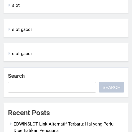
slot
slot gacor
slot gacor
Search
SEARCH
Recent Posts
EDWINSLOT Link Alternatif Terbaru: Hal yang Perlu
Diperhatikan Pengguna