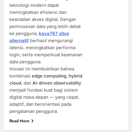
teknologi modern dapat
meningkatkan efisiensi dan
keandalan akses digital. Dengan
pemrosesan data yang lebih dekat
ke pengguna,
kaya787 situs
alternatif
berhasil mengurangi
latensi, meningkatkan performa
login, serta memperkuat keamanan
data pengguna.
Inovasi ini membuktikan bahwa
kombinasi
edge computing
,
hybrid
cloud
, dan
AI-driven observability
menjadi fondasi kuat bagi sistem
digital masa depan — yang cepat,
adaptif, dan berorientasi pada
pengalaman pengguna.
Read More