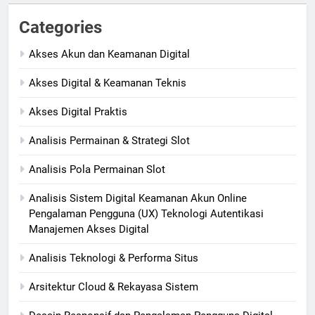
Categories
Akses Akun dan Keamanan Digital
Akses Digital & Keamanan Teknis
Akses Digital Praktis
Analisis Permainan & Strategi Slot
Analisis Pola Permainan Slot
Analisis Sistem Digital Keamanan Akun Online
Pengalaman Pengguna (UX) Teknologi Autentikasi
Manajemen Akses Digital
Analisis Teknologi & Performa Situs
Arsitektur Cloud & Rekayasa Sistem