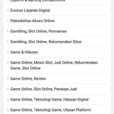
Esports & Gaming Competitions
Evolusi Layanan Digital
Fleksibilitas Akses Online
Gambling, Slot Online, Permainan
Gambling, Slot Online, Rekomendasi Situs
Game & Hiburan
Game Online, Mesin Slot, Judi Online, Rekomendasi
Game, Slot Online
Game Online, Review
Game Online, Slot Online, Panduan Judi
Game Online, Teknologi Game, Hiburan Digital
Game Online, Teknologi Game, Ulasan Platform