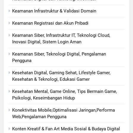
Keamanan Infrastruktur & Validasi Domain
Keamanan Registrasi dan Akun Pribadi
Keamanan Siber, Infrastruktur IT, Teknologi Cloud,
Inovasi Digital, Sistem Login Aman
Keamanan Siber, Teknologi Digital, Pengalaman
Pengguna
Kesehatan Digital, Gaming Sehat, Lifestyle Gamer,
Kesehatan & Teknologi, Edukasi Gamer
Kesehatan Mental, Game Online, Tips Bermain Game,
Psikologi, Keseimbangan Hidup
Konektivitas Mobile,Optimalisasi Jaringan,Performa
Web,Pengalaman Pengguna
Konten Kreatif & Fan Art Media Sosial & Budaya Digital