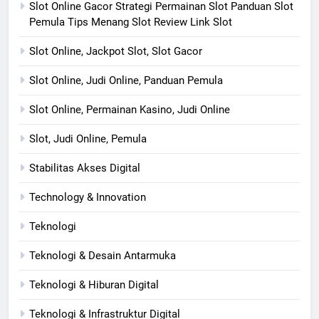
Slot Online Gacor Strategi Permainan Slot Panduan Slot
Pemula Tips Menang Slot Review Link Slot
Slot Online, Jackpot Slot, Slot Gacor
Slot Online, Judi Online, Panduan Pemula
Slot Online, Permainan Kasino, Judi Online
Slot, Judi Online, Pemula
Stabilitas Akses Digital
Technology & Innovation
Teknologi
Teknologi & Desain Antarmuka
Teknologi & Hiburan Digital
Teknologi & Infrastruktur Digital