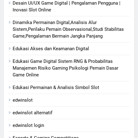
Desain UI/UX Game Digital | Pengalaman Pengguna |
Inovasi Slot Online
Dinamika Permainan Digital,Analisis Alur
Sistem,Perilaku Pemain Observasional,Studi Stabilitas
Game,Pengalaman Bermain Jangka Panjang
Edukasi Akses dan Keamanan Digital
Edukasi Game Digital Sistem RNG & Probabilitas
Manajemen Risiko Gaming Psikologi Pemain Dasar
Game Online
Edukasi Permainan & Analisis Simbol Slot
edwinslot
edwinslot alternatif
edwinslot login