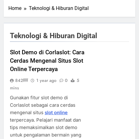
Home
Teknologi & Hiburan Digital
Teknologi & Hiburan Digital
Slot Demo di Corlaslot: Cara
Cerdas Mengenal Situs Slot
Online Terpercaya
842ffff
1 year ago
0
5
mins
Gunakan fitur slot demo di
Corlaslot sebagai cara cerdas
mengenal situs
slot online
terpercaya. Pelajari manfaat dan
tips memaksimalkan slot demo
untuk pengalaman bermain yang