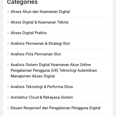
Categories
Akses Akun dan Keamanan Digital
Akses Digital & Keamanan Teknis
Akses Digital Praktis
Analisis Permainan & Strategi Slot
Analisis Pola Permainan Slot
Analisis Sistem Digital Keamanan Akun Online
Pengalaman Pengguna (UX) Teknologi Autentikasi
Manajemen Akses Digital
Analisis Teknologi & Performa Situs
Arsitektur Cloud & Rekayasa Sistem
Desain Responsif dan Pengalaman Pengguna Digital