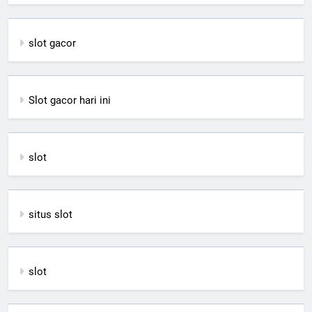
slot gacor
Slot gacor hari ini
slot
situs slot
slot