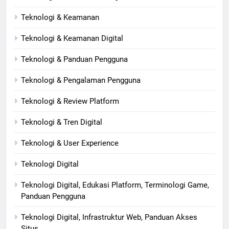
Teknologi & Keamanan
Teknologi & Keamanan Digital
Teknologi & Panduan Pengguna
Teknologi & Pengalaman Pengguna
Teknologi & Review Platform
Teknologi & Tren Digital
Teknologi & User Experience
Teknologi Digital
Teknologi Digital, Edukasi Platform, Terminologi Game,
Panduan Pengguna
Teknologi Digital, Infrastruktur Web, Panduan Akses
Situs