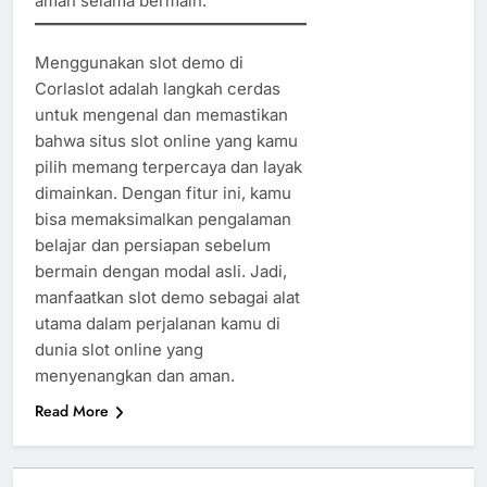
aman selama bermain.
Menggunakan slot demo di
Corlaslot adalah langkah cerdas
untuk mengenal dan memastikan
bahwa situs slot online yang kamu
pilih memang terpercaya dan layak
dimainkan. Dengan fitur ini, kamu
bisa memaksimalkan pengalaman
belajar dan persiapan sebelum
bermain dengan modal asli. Jadi,
manfaatkan slot demo sebagai alat
utama dalam perjalanan kamu di
dunia slot online yang
menyenangkan dan aman.
Read More