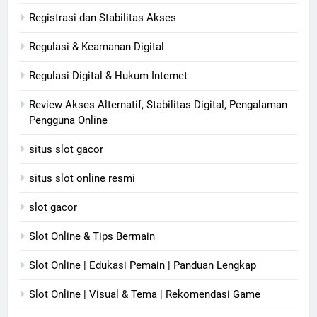
Registrasi dan Stabilitas Akses
Regulasi & Keamanan Digital
Regulasi Digital & Hukum Internet
Review Akses Alternatif, Stabilitas Digital, Pengalaman
Pengguna Online
situs slot gacor
situs slot online resmi
slot gacor
Slot Online & Tips Bermain
Slot Online | Edukasi Pemain | Panduan Lengkap
Slot Online | Visual & Tema | Rekomendasi Game