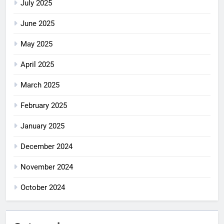
July 2025
June 2025
May 2025
April 2025
March 2025
February 2025
January 2025
December 2024
November 2024
October 2024