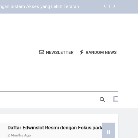
ngan Sistem Akses yang Lebih Terarah
smi dengan Fokus pada Keamanan Akun
i untuk Akses Akun yang Lebih Stabil
 Hal yang Perlu Diperhatikan Pengguna
NEWSLETTER
RANDOM NEWS
ngan Sistem Akses yang Lebih Terarah
smi dengan Fokus pada Keamanan Akun
i untuk Akses Akun yang Lebih Stabil
Edwinslot Resmi dengan Fokus pada Keamanan Akun
Daf
Ago
2 Mo