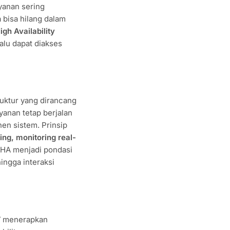
yanan sering
bisa hilang dalam
igh Availability
lu dapat diakses
truktur yang dirancang
anan tetap berjalan
en sistem. Prinsip
ing, monitoring real-
 HA menjadi pondasi
ingga interaksi
7 menerapkan