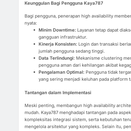
Keunggulan Bagi Pengguna Kaya787
Bagi pengguna, penerapan high availability membe
nyata:
Minim Downtime:
Layanan tetap dapat diak
gangguan infrastruktur.
Kinerja Konsisten:
Login dan transaksi berl
jumlah pengguna sedang tinggi.
Data Terlindungi:
Mekanisme clustering mem
pengguna aman dari kehilangan akibat kegag
Pengalaman Optimal:
Pengguna tidak tergan
yang sering menjadi keluhan pada platform 
Tantangan dalam Implementasi
Meski penting, membangun high availability archit
mudah. Kaya787 menghadapi tantangan pada aspek b
kompleksitas integrasi sistem, serta kebutuhan ten
mengelola arsitektur yang kompleks. Selain itu, pen