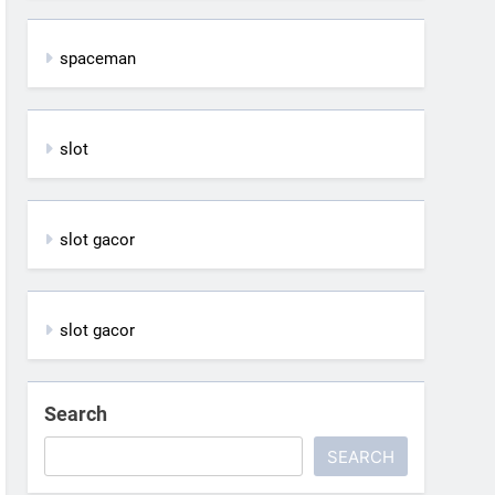
spaceman
slot
slot gacor
slot gacor
Search
SEARCH