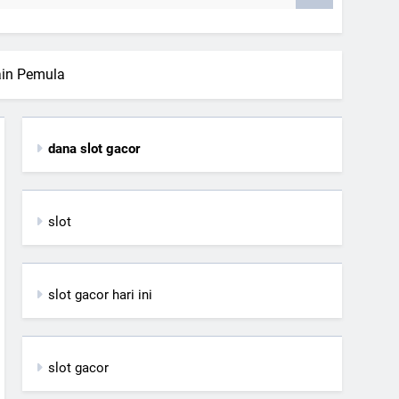
ain Pemula
dana slot gacor
slot
slot gacor hari ini
slot gacor