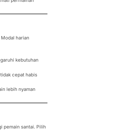
kmati permainan
 Modal harian
garuhi kebutuhan
tidak cepat habis
in lebih nyaman
 pemain santai. Pilih