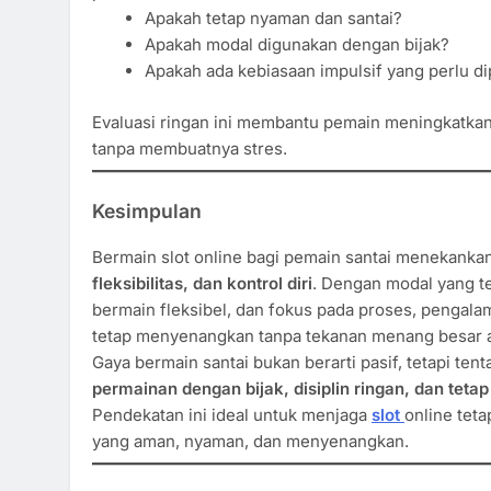
Apakah tetap nyaman dan santai?
Apakah modal digunakan dengan bijak?
Apakah ada kebiasaan impulsif yang perlu di
Evaluasi ringan ini membantu pemain meningkatka
tanpa membuatnya stres.
Kesimpulan
Bermain slot online bagi pemain santai menekanka
fleksibilitas, dan kontrol diri
. Dengan modal yang t
bermain fleksibel, dan fokus pada proses, pengala
tetap menyenangkan tanpa tekanan menang besar a
Gaya bermain santai bukan berarti pasif, tetapi ten
permainan dengan bijak, disiplin ringan, dan tetap
Pendekatan ini ideal untuk menjaga
slot
online teta
yang aman, nyaman, dan menyenangkan.