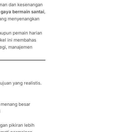
anan dan kesenangan
i
gaya bermain santai
,
yang menyenangkan
aupun pemain harian
tikel ini membahas
ategi, manajemen
uan yang realistis.
n menang besar
i
gan pikiran lebih