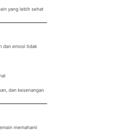
in yang lebih sehat
 dan emosi tidak
nal
nan, dan kesenangan
 pemain memahami