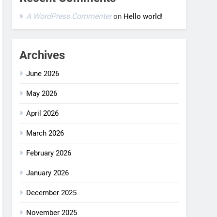
A WordPress Commenter
on
Hello world!
Archives
June 2026
May 2026
April 2026
March 2026
February 2026
January 2026
December 2025
November 2025