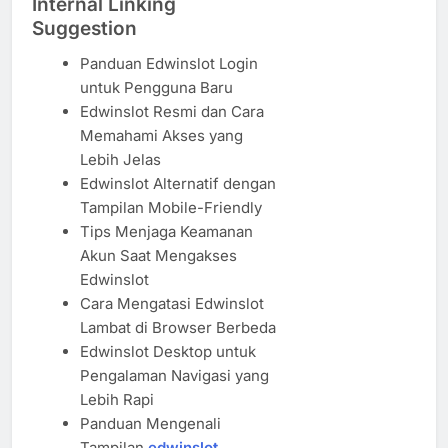
Internal Linking
Suggestion
Panduan Edwinslot Login
untuk Pengguna Baru
Edwinslot Resmi dan Cara
Memahami Akses yang
Lebih Jelas
Edwinslot Alternatif dengan
Tampilan Mobile-Friendly
Tips Menjaga Keamanan
Akun Saat Mengakses
Edwinslot
Cara Mengatasi Edwinslot
Lambat di Browser Berbeda
Edwinslot Desktop untuk
Pengalaman Navigasi yang
Lebih Rapi
Panduan Mengenali
Tampilan
edwinslot