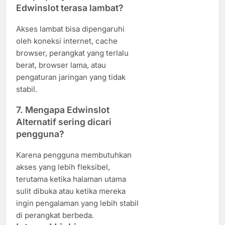
Edwinslot terasa lambat?
Akses lambat bisa dipengaruhi
oleh koneksi internet, cache
browser, perangkat yang terlalu
berat, browser lama, atau
pengaturan jaringan yang tidak
stabil.
7. Mengapa Edwinslot
Alternatif sering dicari
pengguna?
Karena pengguna membutuhkan
akses yang lebih fleksibel,
terutama ketika halaman utama
sulit dibuka atau ketika mereka
ingin pengalaman yang lebih stabil
di perangkat berbeda.