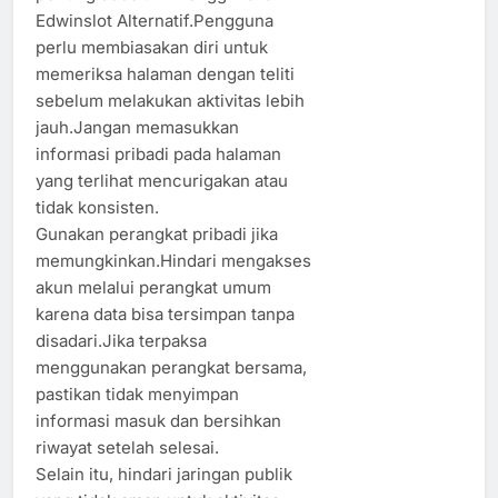
Edwinslot Alternatif.Pengguna
perlu membiasakan diri untuk
memeriksa halaman dengan teliti
sebelum melakukan aktivitas lebih
jauh.Jangan memasukkan
informasi pribadi pada halaman
yang terlihat mencurigakan atau
tidak konsisten.
Gunakan perangkat pribadi jika
memungkinkan.Hindari mengakses
akun melalui perangkat umum
karena data bisa tersimpan tanpa
disadari.Jika terpaksa
menggunakan perangkat bersama,
pastikan tidak menyimpan
informasi masuk dan bersihkan
riwayat setelah selesai.
Selain itu, hindari jaringan publik