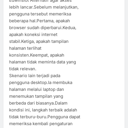
Edwinslot Alternatif agar akses
lebih lancar.Sebelum melanjutkan,
pengguna tersebut memeriksa
beberapa hal.Pertama, apakah
browser sudah diperbarui.Kedua,
apakah koneksi internet
stabil.Ketiga, apakah tampilan
halaman terlihat
konsisten.Keempat, apakah
halaman tidak meminta data yang
tidak relevan.
Skenario lain terjadi pada
pengguna desktop.Ia membuka
halaman melalui laptop dan
menemukan tampilan yang
berbeda dari biasanya.Dalam
kondisi ini, langkah terbaik adalah
tidak terburu-buru.Pengguna dapat
memeriksa kembali pengaturan