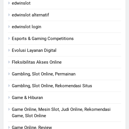
edwinslot
edwinslot alternatif
edwinslot login
Esports & Gaming Competitions
Evolusi Layanan Digital
Fleksibilitas Akses Online
Gambling, Slot Online, Permainan
Gambling, Slot Online, Rekomendasi Situs
Game & Hiburan
Game Online, Mesin Slot, Judi Online, Rekomendasi
Game, Slot Online
Game Online, Review