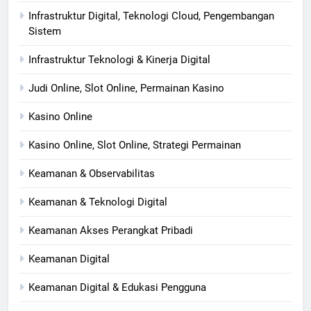
Infrastruktur Digital, Teknologi Cloud, Pengembangan
Sistem
Infrastruktur Teknologi & Kinerja Digital
Judi Online, Slot Online, Permainan Kasino
Kasino Online
Kasino Online, Slot Online, Strategi Permainan
Keamanan & Observabilitas
Keamanan & Teknologi Digital
Keamanan Akses Perangkat Pribadi
Keamanan Digital
Keamanan Digital & Edukasi Pengguna