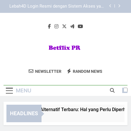
Skip
Daftar Edwinslot Resmi dengan Fokus pada
to
Keamanan Akun
content
Daftar Lebah4D Resmi untuk Akses Akun yang
Lebih Stabil
EDWINSLOT Link Alternatif Terbaru: Hal yang
Perlu Diperhatikan Pengguna
Lebah4D Login Resmi dengan Sistem Akses yang
Lebih Terarah
Daftar Edwinslot Resmi dengan Fokus pada
Keamanan Akun
Betflix PR
Nikmati Film Dan Acara TV Terbaik Dengan
Daftar Lebah4D Resmi untuk Akses Akun yang
NEWSLETTER
RANDOM NEWS
Lebih Stabil
Betflix PR.
MENU
WINSLOT Link Alternatif Terbaru: Hal yang Perlu Diperhatika
HEADLINES
Month Ago