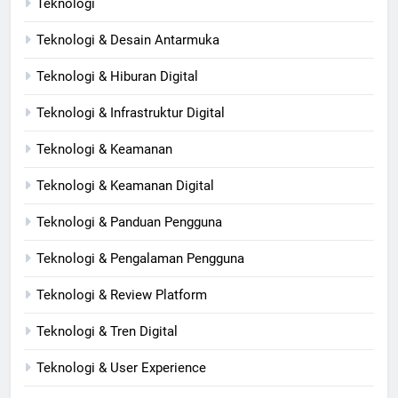
Teknologi
Teknologi & Desain Antarmuka
Teknologi & Hiburan Digital
Teknologi & Infrastruktur Digital
Teknologi & Keamanan
Teknologi & Keamanan Digital
Teknologi & Panduan Pengguna
Teknologi & Pengalaman Pengguna
Teknologi & Review Platform
Teknologi & Tren Digital
Teknologi & User Experience