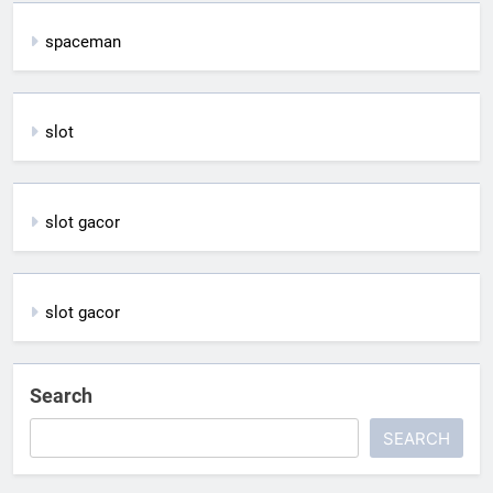
spaceman
slot
slot gacor
slot gacor
Search
SEARCH