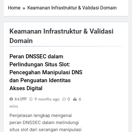
Home
Keamanan Infrastruktur & Validasi Domain
Keamanan Infrastruktur & Validasi
Domain
Peran DNSSEC dalam
Perlindungan Situs Slot:
Pencegahan Manipulasi DNS
dan Penguatan Identitas
Akses Digital
842ffff
9 months ago
0
6
mins
Penjelasan lengkap mengenai
peran DNSSEC dalam melindungi
situs slot dari serangan manipulasi