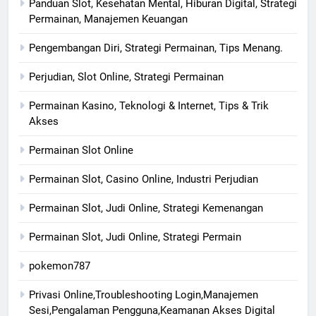
Panduan Slot, Kesehatan Mental, Hiburan Digital, Strategi
Permainan, Manajemen Keuangan
Pengembangan Diri, Strategi Permainan, Tips Menang.
Perjudian, Slot Online, Strategi Permainan
Permainan Kasino, Teknologi & Internet, Tips & Trik
Akses
Permainan Slot Online
Permainan Slot, Casino Online, Industri Perjudian
Permainan Slot, Judi Online, Strategi Kemenangan
Permainan Slot, Judi Online, Strategi Permain
pokemon787
Privasi Online,Troubleshooting Login,Manajemen
Sesi,Pengalaman Pengguna,Keamanan Akses Digital