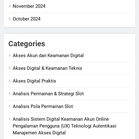
November 2024
October 2024
Categories
Akses Akun dan Keamanan Digital
Akses Digital & Keamanan Teknis
Akses Digital Praktis
Analisis Permainan & Strategi Slot
Analisis Pola Permainan Slot
Analisis Sistem Digital Keamanan Akun Online
Pengalaman Pengguna (UX) Teknologi Autentikasi
Manajemen Akses Digital