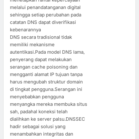
melalui penandatanganan digital
sehingga setiap perubahan pada
catatan DNS dapat diverifikasi
kebenarannya
DNS secara tradisional tidak
memiliki mekanisme
autentikasi.Pada model DNS lama,
penyerang dapat melakukan
serangan cache poisoning dan
mengganti alamat IP tujuan tanpa
harus mengubah struktur domain
di tingkat pengguna.Serangan ini
menyebabkan pengguna
menyangka mereka membuka situs
sah, padahal koneksi telah
dialihkan ke server palsu.DNSSEC
hadir sebagai solusi yang
menambahkan integritas dan