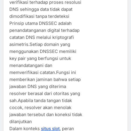
verifikasi terhadap proses resolusi
DNS sehingga data tidak dapat
dimodifikasi tanpa terdeteksi
Prinsip utama DNSSEC adalah
penandatanganan digital terhadap
catatan DNS melalui kriptografi
asimetris.Setiap domain yang
menggunakan DNSSEC memiliki
key pair yang berfungsi untuk
menandatangani dan
memverifikasi catatan.Fungsi ini
memberikan jaminan bahwa setiap
jawaban DNS yang diterima
resolver berasal dari otoritas yang
sah.Apabila tanda tangan tidak
cocok, resolver akan menolak
jawaban tersebut dan koneksi tidak
dilanjutkan
Dalam konteks
situs slot
, peran