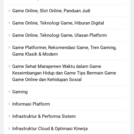
Game Online, Slot Online, Panduan Judi
Game Online, Teknologi Game, Hiburan Digital
Game Online, Teknologi Game, Ulasan Platform
Game Platformer, Rekomendasi Game, Tren Gaming,
Game Klasik & Modern
Game Sehat Manajemen Waktu dalam Game
Keseimbangan Hidup dan Game Tips Bermain Game
Game Online dan Kehidupan Sosial
Gaming
Informasi Platform
Infrastruktur & Performa Sistem
Infrastruktur Cloud & Optimasi Kinerja