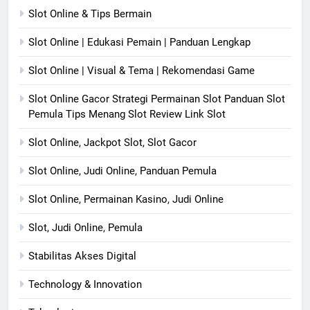
Slot Online & Tips Bermain
Slot Online | Edukasi Pemain | Panduan Lengkap
Slot Online | Visual & Tema | Rekomendasi Game
Slot Online Gacor Strategi Permainan Slot Panduan Slot
Pemula Tips Menang Slot Review Link Slot
Slot Online, Jackpot Slot, Slot Gacor
Slot Online, Judi Online, Panduan Pemula
Slot Online, Permainan Kasino, Judi Online
Slot, Judi Online, Pemula
Stabilitas Akses Digital
Technology & Innovation