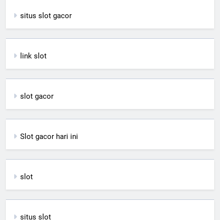
situs slot gacor
link slot
slot gacor
Slot gacor hari ini
slot
situs slot