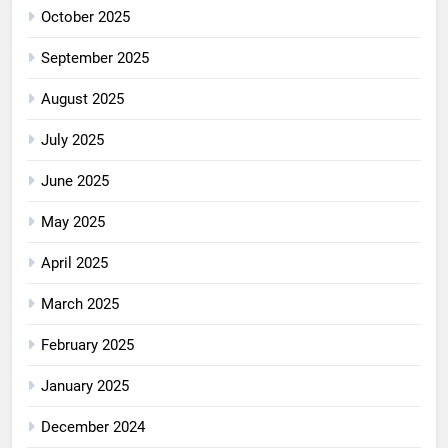
October 2025
September 2025
August 2025
July 2025
June 2025
May 2025
April 2025
March 2025
February 2025
January 2025
December 2024