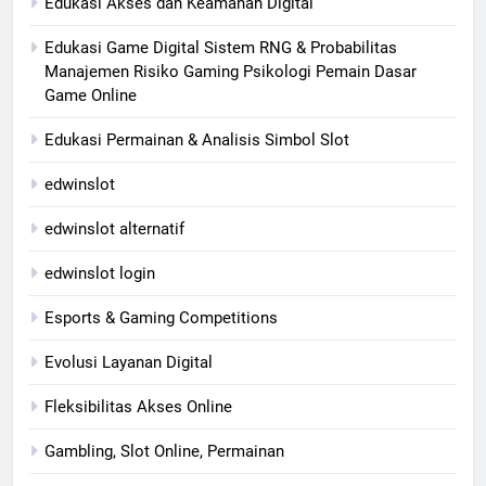
Edukasi Akses dan Keamanan Digital
Edukasi Game Digital Sistem RNG & Probabilitas
Manajemen Risiko Gaming Psikologi Pemain Dasar
Game Online
Edukasi Permainan & Analisis Simbol Slot
edwinslot
edwinslot alternatif
edwinslot login
Esports & Gaming Competitions
Evolusi Layanan Digital
Fleksibilitas Akses Online
Gambling, Slot Online, Permainan