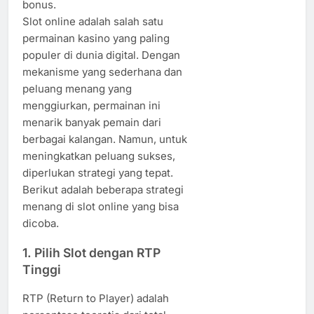
bonus.
Slot online adalah salah satu
permainan kasino yang paling
populer di dunia digital. Dengan
mekanisme yang sederhana dan
peluang menang yang
menggiurkan, permainan ini
menarik banyak pemain dari
berbagai kalangan. Namun, untuk
meningkatkan peluang sukses,
diperlukan strategi yang tepat.
Berikut adalah beberapa strategi
menang di slot online yang bisa
dicoba.
1. Pilih Slot dengan RTP
Tinggi
RTP (Return to Player) adalah