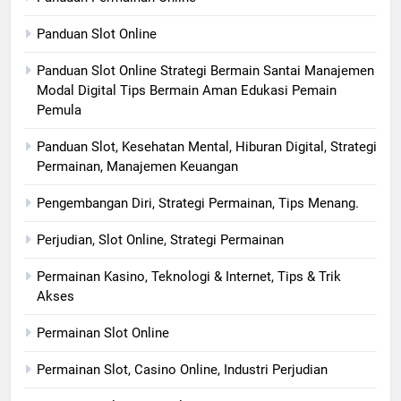
Panduan Slot Online
Panduan Slot Online Strategi Bermain Santai Manajemen
Modal Digital Tips Bermain Aman Edukasi Pemain
Pemula
Panduan Slot, Kesehatan Mental, Hiburan Digital, Strategi
Permainan, Manajemen Keuangan
Pengembangan Diri, Strategi Permainan, Tips Menang.
Perjudian, Slot Online, Strategi Permainan
Permainan Kasino, Teknologi & Internet, Tips & Trik
Akses
Permainan Slot Online
Permainan Slot, Casino Online, Industri Perjudian