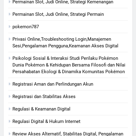
Permainan Slot, Judi Online, Strategi Kemenangan
Permainan Slot, Judi Online, Strategi Permain
pokemon787
Privasi Online,Troubleshooting Login,Manajemen
Sesi,Pengalaman Pengguna,Keamanan Akses Digital
Psikologi Sosial & Interaksi Studi Perilaku Pokémon
Dunia Pokémon & Kehidupan Bersama Filosofi dan Nilai
Persahabatan Ekologi & Dinamika Komunitas Pokémon
Registrasi Aman dan Perlindungan Akun
Registrasi dan Stabilitas Akses
Regulasi & Keamanan Digital
Regulasi Digital & Hukum Internet
Review Akses Alternatif, Stabilitas Digital, Pengalaman