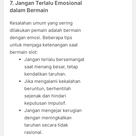
7. Jangan Terlalu Emosional
dalam Bermain
Kesalahan umum yang sering
dilakukan pemain adalah bermain
dengan emosi. Beberapa tips
untuk menjaga ketenangan saat
bermain slot:
Jangan terlalu bersemangat
saat menang besar, tetap
kendalikan taruhan.
Jika mengalami kekalahan
beruntun, berhentilah
sejenak dan hindari
keputusan impulsif.
Jangan mengejar kerugian
dengan meningkatkan
taruhan secara tidak
rasional.