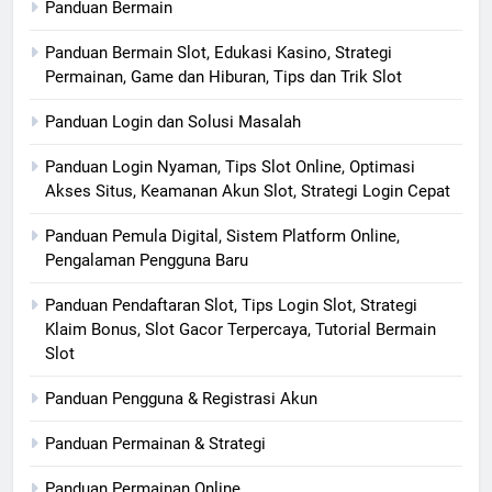
Panduan Bermain
Panduan Bermain Slot, Edukasi Kasino, Strategi
Permainan, Game dan Hiburan, Tips dan Trik Slot
Panduan Login dan Solusi Masalah
Panduan Login Nyaman, Tips Slot Online, Optimasi
Akses Situs, Keamanan Akun Slot, Strategi Login Cepat
Panduan Pemula Digital, Sistem Platform Online,
Pengalaman Pengguna Baru
Panduan Pendaftaran Slot, Tips Login Slot, Strategi
Klaim Bonus, Slot Gacor Terpercaya, Tutorial Bermain
Slot
Panduan Pengguna & Registrasi Akun
Panduan Permainan & Strategi
Panduan Permainan Online