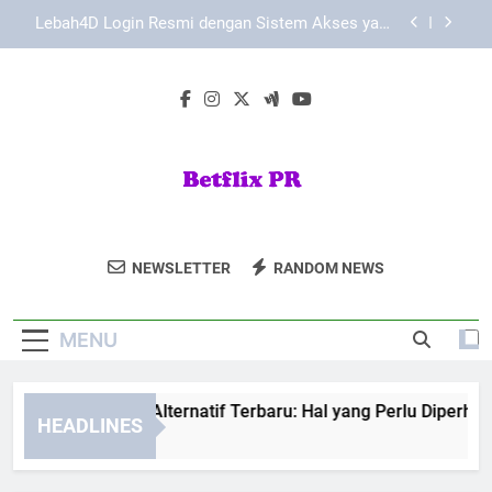
Skip
Daftar Edwinslot Resmi dengan Fokus pada
to
Keamanan Akun
content
Daftar Lebah4D Resmi untuk Akses Akun yang
Lebih Stabil
EDWINSLOT Link Alternatif Terbaru: Hal yang
Perlu Diperhatikan Pengguna
Lebah4D Login Resmi dengan Sistem Akses yang
Lebih Terarah
Daftar Edwinslot Resmi dengan Fokus pada
Keamanan Akun
Betflix PR
Nikmati Film Dan Acara TV Terbaik Dengan
Daftar Lebah4D Resmi untuk Akses Akun yang
NEWSLETTER
RANDOM NEWS
Lebih Stabil
Betflix PR.
MENU
WINSLOT Link Alternatif Terbaru: Hal yang Perlu Diperhatika
HEADLINES
Month Ago