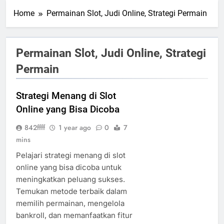
Home
Permainan Slot, Judi Online, Strategi Permain
Permainan Slot, Judi Online, Strategi
Permain
Strategi Menang di Slot
Online yang Bisa Dicoba
842ffff
1 year ago
0
7
mins
Pelajari strategi menang di slot
online yang bisa dicoba untuk
meningkatkan peluang sukses.
Temukan metode terbaik dalam
memilih permainan, mengelola
bankroll, dan memanfaatkan fitur