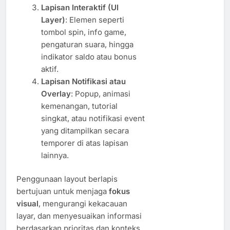
Lapisan Interaktif (UI
Layer)
: Elemen seperti
tombol spin, info game,
pengaturan suara, hingga
indikator saldo atau bonus
aktif.
Lapisan Notifikasi atau
Overlay
: Popup, animasi
kemenangan, tutorial
singkat, atau notifikasi event
yang ditampilkan secara
temporer di atas lapisan
lainnya.
Penggunaan layout berlapis
bertujuan untuk menjaga
fokus
visual
, mengurangi kekacauan
layar, dan menyesuaikan informasi
berdasarkan prioritas dan konteks