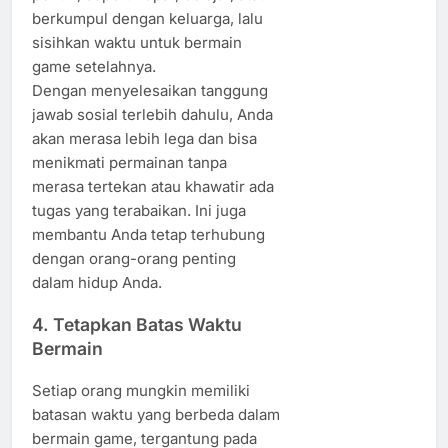
berkumpul dengan keluarga, lalu
sisihkan waktu untuk bermain
game setelahnya.
Dengan menyelesaikan tanggung
jawab sosial terlebih dahulu, Anda
akan merasa lebih lega dan bisa
menikmati permainan tanpa
merasa tertekan atau khawatir ada
tugas yang terabaikan. Ini juga
membantu Anda tetap terhubung
dengan orang-orang penting
dalam hidup Anda.
4.
Tetapkan Batas Waktu
Bermain
Setiap orang mungkin memiliki
batasan waktu yang berbeda dalam
bermain game, tergantung pada