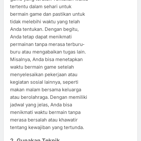
tertentu dalam sehari untuk
bermain game dan pastikan untuk
tidak melebihi waktu yang telah
Anda tentukan. Dengan begitu,
Anda tetap dapat menikmati
permainan tanpa merasa terburu-
buru atau mengabaikan tugas lain.
Misalnya, Anda bisa menetapkan
waktu bermain game setelah
menyelesaikan pekerjaan atau
kegiatan sosial lainnya, seperti
makan malam bersama keluarga
atau berolahraga. Dengan memiliki
jadwal yang jelas, Anda bisa
menikmati waktu bermain tanpa
merasa bersalah atau khawatir
tentang kewajiban yang tertunda.
2.
Gunakan Teknik