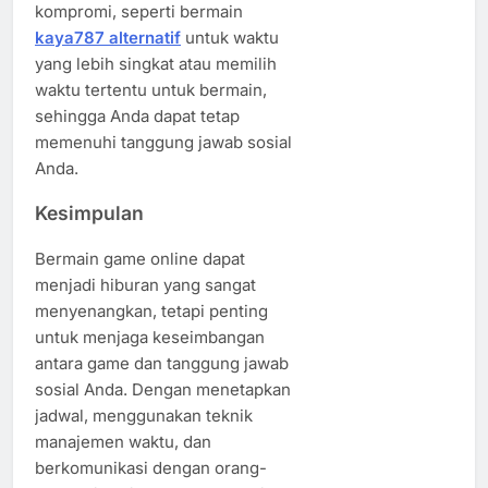
kompromi, seperti bermain
kaya787 alternatif
untuk waktu
yang lebih singkat atau memilih
waktu tertentu untuk bermain,
sehingga Anda dapat tetap
memenuhi tanggung jawab sosial
Anda.
Kesimpulan
Bermain game online dapat
menjadi hiburan yang sangat
menyenangkan, tetapi penting
untuk menjaga keseimbangan
antara game dan tanggung jawab
sosial Anda. Dengan menetapkan
jadwal, menggunakan teknik
manajemen waktu, dan
berkomunikasi dengan orang-