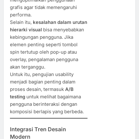
grafis agar tidak memengaruhi
performa.
Selain itu,
kesalahan dalam urutan
hierarki visual
bisa menyebabkan
kebingungan pengguna. Jika
elemen penting seperti tombol
spin tertutup oleh pop-up atau
overlay, pengalaman pengguna
akan terganggu.
Untuk itu, pengujian usability
menjadi bagian penting dalam
proses desain, termasuk
A/B
testing
untuk melihat bagaimana
pengguna berinteraksi dengan
komposisi berlapis yang berbeda.
Integrasi Tren Desain
Modern