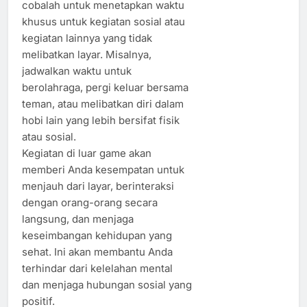
cobalah untuk menetapkan waktu
khusus untuk kegiatan sosial atau
kegiatan lainnya yang tidak
melibatkan layar. Misalnya,
jadwalkan waktu untuk
berolahraga, pergi keluar bersama
teman, atau melibatkan diri dalam
hobi lain yang lebih bersifat fisik
atau sosial.
Kegiatan di luar game akan
memberi Anda kesempatan untuk
menjauh dari layar, berinteraksi
dengan orang-orang secara
langsung, dan menjaga
keseimbangan kehidupan yang
sehat. Ini akan membantu Anda
terhindar dari kelelahan mental
dan menjaga hubungan sosial yang
positif.