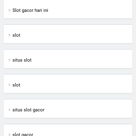
Slot gacor hari ini
slot
situs slot
slot
situs slot gacor
slot gacor