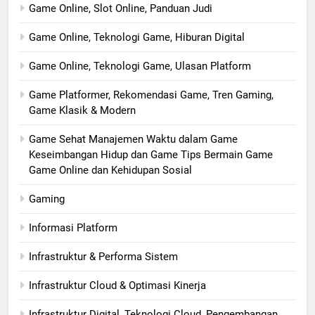
Game Online, Slot Online, Panduan Judi
Game Online, Teknologi Game, Hiburan Digital
Game Online, Teknologi Game, Ulasan Platform
Game Platformer, Rekomendasi Game, Tren Gaming,
Game Klasik & Modern
Game Sehat Manajemen Waktu dalam Game
Keseimbangan Hidup dan Game Tips Bermain Game
Game Online dan Kehidupan Sosial
Gaming
Informasi Platform
Infrastruktur & Performa Sistem
Infrastruktur Cloud & Optimasi Kinerja
Infrastruktur Digital, Teknologi Cloud, Pengembangan