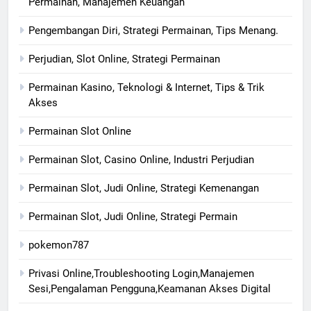
Permainan, Manajemen Keuangan
Pengembangan Diri, Strategi Permainan, Tips Menang.
Perjudian, Slot Online, Strategi Permainan
Permainan Kasino, Teknologi & Internet, Tips & Trik
Akses
Permainan Slot Online
Permainan Slot, Casino Online, Industri Perjudian
Permainan Slot, Judi Online, Strategi Kemenangan
Permainan Slot, Judi Online, Strategi Permain
pokemon787
Privasi Online,Troubleshooting Login,Manajemen
Sesi,Pengalaman Pengguna,Keamanan Akses Digital