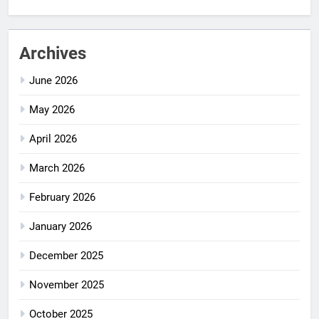
Archives
June 2026
May 2026
April 2026
March 2026
February 2026
January 2026
December 2025
November 2025
October 2025