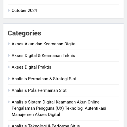
October 2024
Categories
Akses Akun dan Keamanan Digital
Akses Digital & Keamanan Teknis
Akses Digital Praktis
Analisis Permainan & Strategi Slot
Analisis Pola Permainan Slot
Analisis Sistem Digital Keamanan Akun Online
Pengalaman Pengguna (UX) Teknologi Autentikasi
Manajemen Akses Digital
Analisis Teknologi & Performa Situs