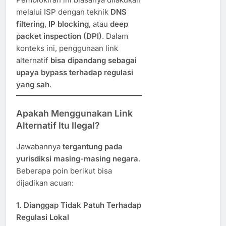
melalui ISP dengan teknik
DNS
filtering
,
IP blocking
, atau
deep
packet inspection (DPI)
. Dalam
konteks ini, penggunaan link
alternatif
bisa dipandang sebagai
upaya bypass terhadap regulasi
yang sah
.
Apakah Menggunakan Link
Alternatif Itu Ilegal?
Jawabannya
tergantung pada
yurisdiksi masing-masing negara
.
Beberapa poin berikut bisa
dijadikan acuan:
1.
Dianggap Tidak Patuh Terhadap
Regulasi Lokal