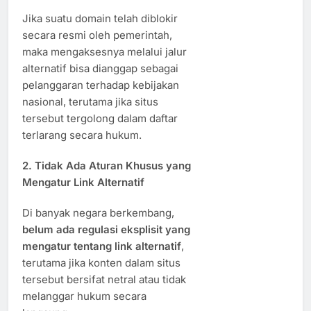
Jika suatu domain telah diblokir
secara resmi oleh pemerintah,
maka mengaksesnya melalui jalur
alternatif bisa dianggap sebagai
pelanggaran terhadap kebijakan
nasional, terutama jika situs
tersebut tergolong dalam daftar
terlarang secara hukum.
2.
Tidak Ada Aturan Khusus yang
Mengatur Link Alternatif
Di banyak negara berkembang,
belum ada regulasi eksplisit yang
mengatur tentang link alternatif
,
terutama jika konten dalam situs
tersebut bersifat netral atau tidak
melanggar hukum secara