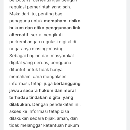
regulasi pemerintah yang sah.
Maka dari itu, penting bagi
pengguna untuk
memahami risiko
hukum dan etika penggunaan link
alternatif
, serta mengikuti
perkembangan regulasi digital di
negaranya masing-masing.
Sebagai bagian dari masyarakat
digital yang cerdas, pengguna
dituntut untuk tidak hanya
memahami cara mengakses
informasi, tetapi juga
bertanggung
jawab secara hukum dan moral
terhadap tindakan digital yang
dilakukan
. Dengan pendekatan ini,
akses ke informasi tetap bisa
dilakukan secara bijak, aman, dan
tidak melanggar ketentuan hukum