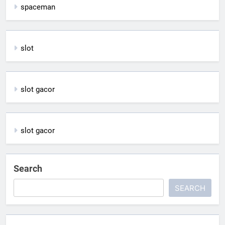
spaceman
slot
slot gacor
slot gacor
Search
SEARCH