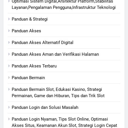
Optimasi Sistem Digital,Arsitektur Platform,Stabilitas
Layanan,Pengalaman Pengguna,Infrastruktur Teknologi
Panduan & Strategi
Panduan Akses
Panduan Akses Alternatif Digital
Panduan Akses Aman dan Verifikasi Halaman
Panduan Akses Terbaru
Panduan Bermain
Panduan Bermain Slot, Edukasi Kasino, Strategi
Permainan, Game dan Hiburan, Tips dan Trik Slot
Panduan Login dan Solusi Masalah
Panduan Login Nyaman, Tips Slot Online, Optimasi
Akses Situs, Keamanan Akun Slot, Strategi Login Cepat