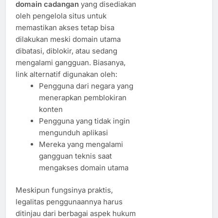
domain cadangan
yang disediakan
oleh pengelola situs untuk
memastikan akses tetap bisa
dilakukan meski domain utama
dibatasi, diblokir, atau sedang
mengalami gangguan. Biasanya,
link alternatif digunakan oleh:
Pengguna dari negara yang
menerapkan pemblokiran
konten
Pengguna yang tidak ingin
mengunduh aplikasi
Mereka yang mengalami
gangguan teknis saat
mengakses domain utama
Meskipun fungsinya praktis,
legalitas penggunaannya harus
ditinjau dari berbagai aspek hukum