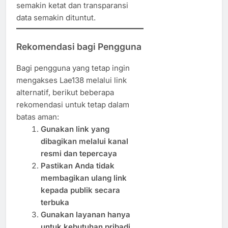
semakin ketat dan transparansi
data semakin dituntut.
Rekomendasi bagi Pengguna
Bagi pengguna yang tetap ingin
mengakses Lae138 melalui link
alternatif, berikut beberapa
rekomendasi untuk tetap dalam
batas aman:
Gunakan link yang
dibagikan melalui kanal
resmi dan tepercaya
Pastikan Anda tidak
membagikan ulang link
kepada publik secara
terbuka
Gunakan layanan hanya
untuk kebutuhan pribadi