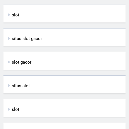
slot
situs slot gacor
slot gacor
situs slot
slot