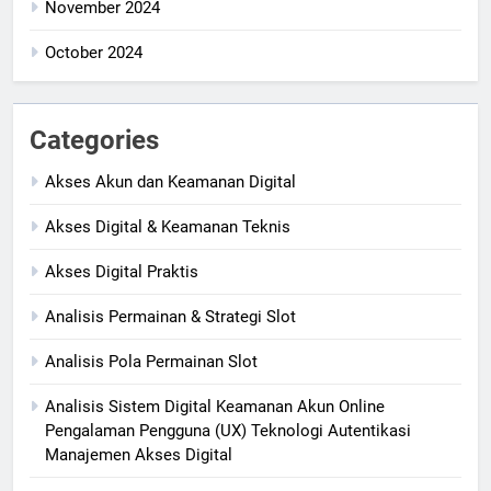
November 2024
October 2024
Categories
Akses Akun dan Keamanan Digital
Akses Digital & Keamanan Teknis
Akses Digital Praktis
Analisis Permainan & Strategi Slot
Analisis Pola Permainan Slot
Analisis Sistem Digital Keamanan Akun Online
Pengalaman Pengguna (UX) Teknologi Autentikasi
Manajemen Akses Digital