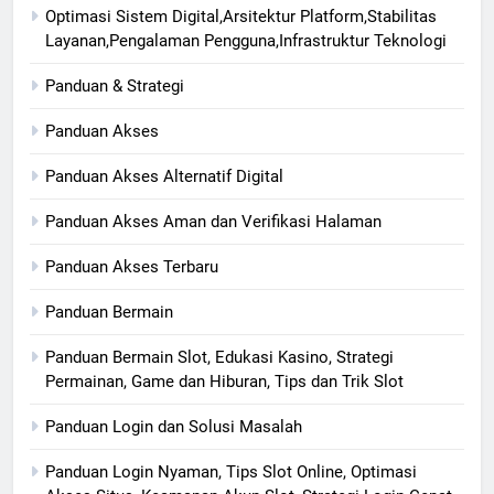
Optimasi Sistem Digital,Arsitektur Platform,Stabilitas
Layanan,Pengalaman Pengguna,Infrastruktur Teknologi
Panduan & Strategi
Panduan Akses
Panduan Akses Alternatif Digital
Panduan Akses Aman dan Verifikasi Halaman
Panduan Akses Terbaru
Panduan Bermain
Panduan Bermain Slot, Edukasi Kasino, Strategi
Permainan, Game dan Hiburan, Tips dan Trik Slot
Panduan Login dan Solusi Masalah
Panduan Login Nyaman, Tips Slot Online, Optimasi