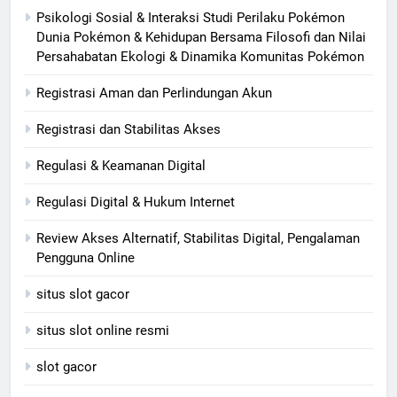
Psikologi Sosial & Interaksi Studi Perilaku Pokémon
Dunia Pokémon & Kehidupan Bersama Filosofi dan Nilai
Persahabatan Ekologi & Dinamika Komunitas Pokémon
Registrasi Aman dan Perlindungan Akun
Registrasi dan Stabilitas Akses
Regulasi & Keamanan Digital
Regulasi Digital & Hukum Internet
Review Akses Alternatif, Stabilitas Digital, Pengalaman
Pengguna Online
situs slot gacor
situs slot online resmi
slot gacor