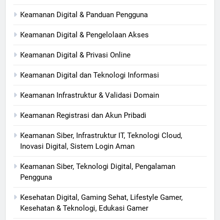
Keamanan Digital & Panduan Pengguna
Keamanan Digital & Pengelolaan Akses
Keamanan Digital & Privasi Online
Keamanan Digital dan Teknologi Informasi
Keamanan Infrastruktur & Validasi Domain
Keamanan Registrasi dan Akun Pribadi
Keamanan Siber, Infrastruktur IT, Teknologi Cloud,
Inovasi Digital, Sistem Login Aman
Keamanan Siber, Teknologi Digital, Pengalaman
Pengguna
Kesehatan Digital, Gaming Sehat, Lifestyle Gamer,
Kesehatan & Teknologi, Edukasi Gamer