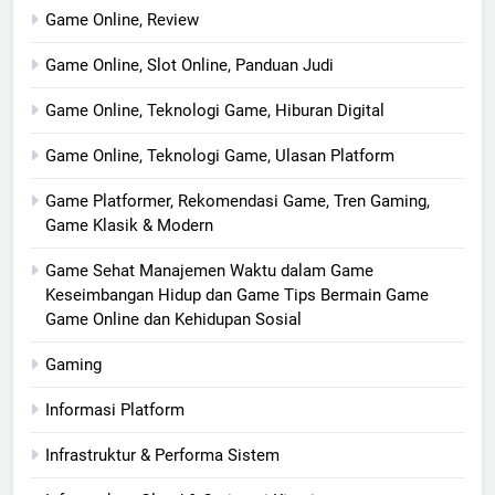
Game Online, Review
Game Online, Slot Online, Panduan Judi
Game Online, Teknologi Game, Hiburan Digital
Game Online, Teknologi Game, Ulasan Platform
Game Platformer, Rekomendasi Game, Tren Gaming,
Game Klasik & Modern
Game Sehat Manajemen Waktu dalam Game
Keseimbangan Hidup dan Game Tips Bermain Game
Game Online dan Kehidupan Sosial
Gaming
Informasi Platform
Infrastruktur & Performa Sistem