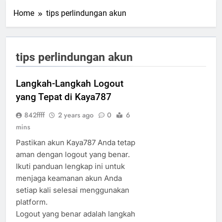
Home
tips perlindungan akun
tips perlindungan akun
Langkah-Langkah Logout
yang Tepat di Kaya787
842ffff
2 years ago
0
6
mins
Pastikan akun Kaya787 Anda tetap
aman dengan logout yang benar.
Ikuti panduan lengkap ini untuk
menjaga keamanan akun Anda
setiap kali selesai menggunakan
platform.
Logout yang benar adalah langkah