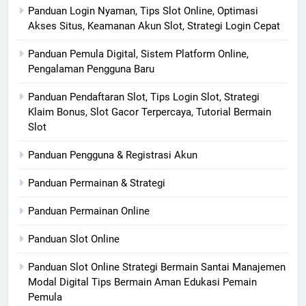
Panduan Login Nyaman, Tips Slot Online, Optimasi
Akses Situs, Keamanan Akun Slot, Strategi Login Cepat
Panduan Pemula Digital, Sistem Platform Online,
Pengalaman Pengguna Baru
Panduan Pendaftaran Slot, Tips Login Slot, Strategi
Klaim Bonus, Slot Gacor Terpercaya, Tutorial Bermain
Slot
Panduan Pengguna & Registrasi Akun
Panduan Permainan & Strategi
Panduan Permainan Online
Panduan Slot Online
Panduan Slot Online Strategi Bermain Santai Manajemen
Modal Digital Tips Bermain Aman Edukasi Pemain
Pemula