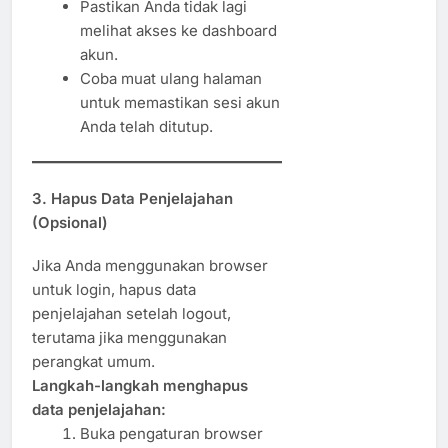
Pastikan Anda tidak lagi
melihat akses ke dashboard
akun.
Coba muat ulang halaman
untuk memastikan sesi akun
Anda telah ditutup.
3. Hapus Data Penjelajahan
(Opsional)
Jika Anda menggunakan browser
untuk login, hapus data
penjelajahan setelah logout,
terutama jika menggunakan
perangkat umum.
Langkah-langkah menghapus
data penjelajahan:
Buka pengaturan browser