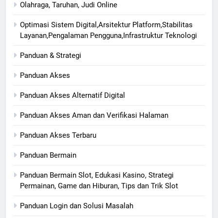
Olahraga, Taruhan, Judi Online
Optimasi Sistem Digital,Arsitektur Platform,Stabilitas
Layanan,Pengalaman Pengguna,Infrastruktur Teknologi
Panduan & Strategi
Panduan Akses
Panduan Akses Alternatif Digital
Panduan Akses Aman dan Verifikasi Halaman
Panduan Akses Terbaru
Panduan Bermain
Panduan Bermain Slot, Edukasi Kasino, Strategi
Permainan, Game dan Hiburan, Tips dan Trik Slot
Panduan Login dan Solusi Masalah