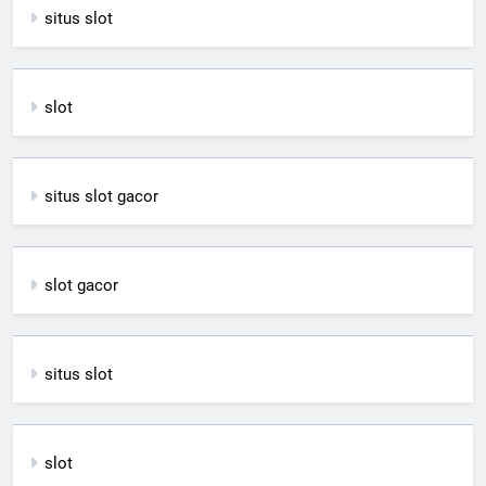
situs slot
slot
situs slot gacor
slot gacor
situs slot
slot