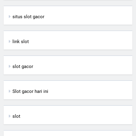
situs slot gacor
link slot
slot gacor
Slot gacor hari ini
slot