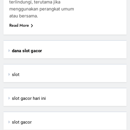
terlindungi, terutama jika
menggunakan perangkat umum
atau bersama.
Read More
dana slot gacor
slot
slot gacor hari ini
slot gacor