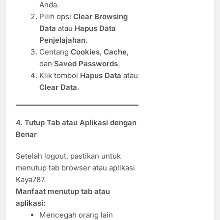
Anda.
Pilih opsi
Clear Browsing
Data
atau
Hapus Data
Penjelajahan
.
Centang
Cookies
,
Cache
,
dan
Saved Passwords
.
Klik tombol
Hapus Data
atau
Clear Data
.
4. Tutup Tab atau Aplikasi dengan
Benar
Setelah logout, pastikan untuk
menutup tab browser atau aplikasi
Kaya787.
Manfaat menutup tab atau
aplikasi:
Mencegah orang lain