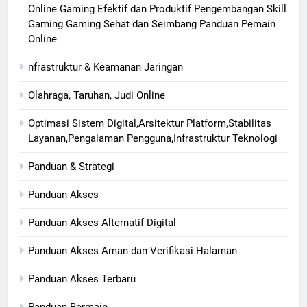
Online Gaming Efektif dan Produktif Pengembangan Skill
Gaming Gaming Sehat dan Seimbang Panduan Pemain
Online
nfrastruktur & Keamanan Jaringan
Olahraga, Taruhan, Judi Online
Optimasi Sistem Digital,Arsitektur Platform,Stabilitas
Layanan,Pengalaman Pengguna,Infrastruktur Teknologi
Panduan & Strategi
Panduan Akses
Panduan Akses Alternatif Digital
Panduan Akses Aman dan Verifikasi Halaman
Panduan Akses Terbaru
Panduan Bermain