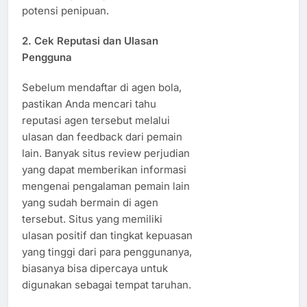
potensi penipuan.
2. Cek Reputasi dan Ulasan
Pengguna
Sebelum mendaftar di agen bola,
pastikan Anda mencari tahu
reputasi agen tersebut melalui
ulasan dan feedback dari pemain
lain. Banyak situs review perjudian
yang dapat memberikan informasi
mengenai pengalaman pemain lain
yang sudah bermain di agen
tersebut. Situs yang memiliki
ulasan positif dan tingkat kepuasan
yang tinggi dari para penggunanya,
biasanya bisa dipercaya untuk
digunakan sebagai tempat taruhan.