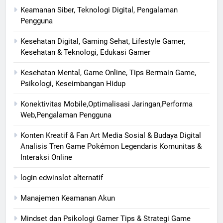
Keamanan Siber, Teknologi Digital, Pengalaman
Pengguna
Kesehatan Digital, Gaming Sehat, Lifestyle Gamer,
Kesehatan & Teknologi, Edukasi Gamer
Kesehatan Mental, Game Online, Tips Bermain Game,
Psikologi, Keseimbangan Hidup
Konektivitas Mobile,Optimalisasi Jaringan,Performa
Web,Pengalaman Pengguna
Konten Kreatif & Fan Art Media Sosial & Budaya Digital
Analisis Tren Game Pokémon Legendaris Komunitas &
Interaksi Online
login edwinslot alternatif
Manajemen Keamanan Akun
Mindset dan Psikologi Gamer Tips & Strategi Game