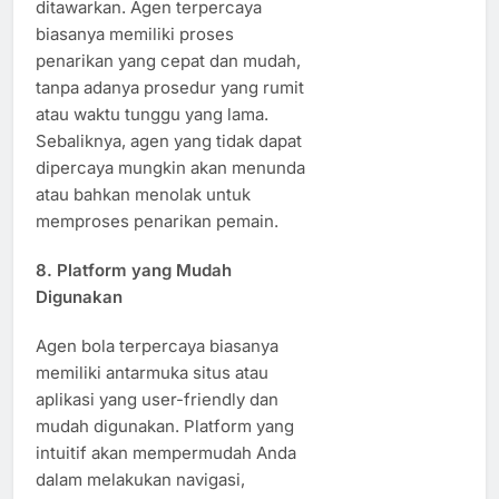
ditawarkan. Agen terpercaya
biasanya memiliki proses
penarikan yang cepat dan mudah,
tanpa adanya prosedur yang rumit
atau waktu tunggu yang lama.
Sebaliknya, agen yang tidak dapat
dipercaya mungkin akan menunda
atau bahkan menolak untuk
memproses penarikan pemain.
8. Platform yang Mudah
Digunakan
Agen bola terpercaya biasanya
memiliki antarmuka situs atau
aplikasi yang user-friendly dan
mudah digunakan. Platform yang
intuitif akan mempermudah Anda
dalam melakukan navigasi,