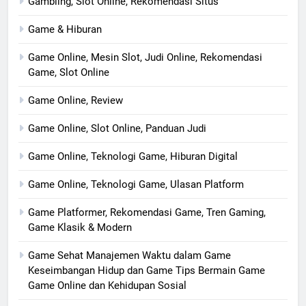
Gambling, Slot Online, Rekomendasi Situs
Game & Hiburan
Game Online, Mesin Slot, Judi Online, Rekomendasi
Game, Slot Online
Game Online, Review
Game Online, Slot Online, Panduan Judi
Game Online, Teknologi Game, Hiburan Digital
Game Online, Teknologi Game, Ulasan Platform
Game Platformer, Rekomendasi Game, Tren Gaming,
Game Klasik & Modern
Game Sehat Manajemen Waktu dalam Game
Keseimbangan Hidup dan Game Tips Bermain Game
Game Online dan Kehidupan Sosial