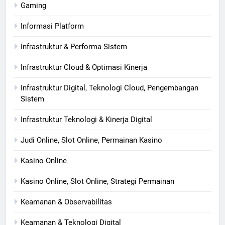
Gaming
Informasi Platform
Infrastruktur & Performa Sistem
Infrastruktur Cloud & Optimasi Kinerja
Infrastruktur Digital, Teknologi Cloud, Pengembangan
Sistem
Infrastruktur Teknologi & Kinerja Digital
Judi Online, Slot Online, Permainan Kasino
Kasino Online
Kasino Online, Slot Online, Strategi Permainan
Keamanan & Observabilitas
Keamanan & Teknologi Digital