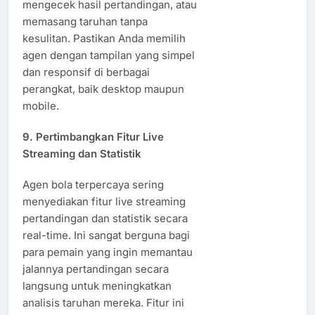
mengecek hasil pertandingan, atau
memasang taruhan tanpa
kesulitan. Pastikan Anda memilih
agen dengan tampilan yang simpel
dan responsif di berbagai
perangkat, baik desktop maupun
mobile.
9. Pertimbangkan Fitur Live
Streaming dan Statistik
Agen bola terpercaya sering
menyediakan fitur live streaming
pertandingan dan statistik secara
real-time. Ini sangat berguna bagi
para pemain yang ingin memantau
jalannya pertandingan secara
langsung untuk meningkatkan
analisis taruhan mereka. Fitur ini