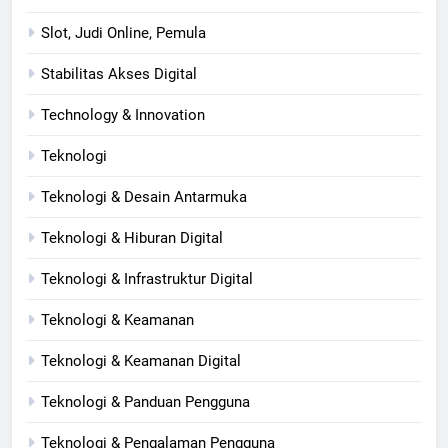
Slot, Judi Online, Pemula
Stabilitas Akses Digital
Technology & Innovation
Teknologi
Teknologi & Desain Antarmuka
Teknologi & Hiburan Digital
Teknologi & Infrastruktur Digital
Teknologi & Keamanan
Teknologi & Keamanan Digital
Teknologi & Panduan Pengguna
Teknologi & Pengalaman Pengguna