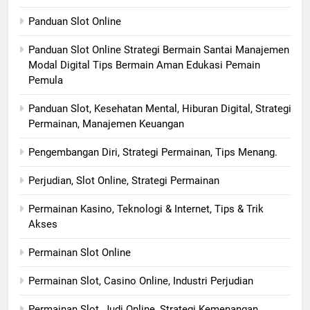
Panduan Slot Online
Panduan Slot Online Strategi Bermain Santai Manajemen
Modal Digital Tips Bermain Aman Edukasi Pemain
Pemula
Panduan Slot, Kesehatan Mental, Hiburan Digital, Strategi
Permainan, Manajemen Keuangan
Pengembangan Diri, Strategi Permainan, Tips Menang.
Perjudian, Slot Online, Strategi Permainan
Permainan Kasino, Teknologi & Internet, Tips & Trik
Akses
Permainan Slot Online
Permainan Slot, Casino Online, Industri Perjudian
Permainan Slot, Judi Online, Strategi Kemenangan