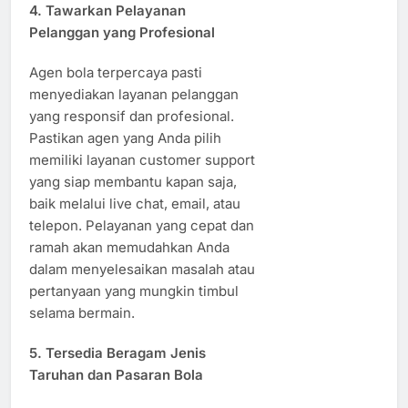
4. Tawarkan Pelayanan
Pelanggan yang Profesional
Agen bola terpercaya pasti
menyediakan layanan pelanggan
yang responsif dan profesional.
Pastikan agen yang Anda pilih
memiliki layanan customer support
yang siap membantu kapan saja,
baik melalui live chat, email, atau
telepon. Pelayanan yang cepat dan
ramah akan memudahkan Anda
dalam menyelesaikan masalah atau
pertanyaan yang mungkin timbul
selama bermain.
5. Tersedia Beragam Jenis
Taruhan dan Pasaran Bola