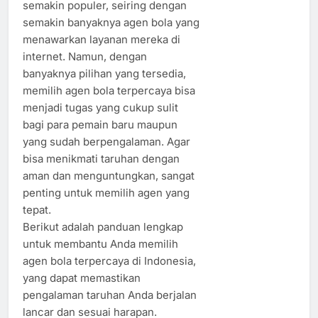
semakin populer, seiring dengan
semakin banyaknya agen bola yang
menawarkan layanan mereka di
internet. Namun, dengan
banyaknya pilihan yang tersedia,
memilih agen bola terpercaya bisa
menjadi tugas yang cukup sulit
bagi para pemain baru maupun
yang sudah berpengalaman. Agar
bisa menikmati taruhan dengan
aman dan menguntungkan, sangat
penting untuk memilih agen yang
tepat.
Berikut adalah panduan lengkap
untuk membantu Anda memilih
agen bola terpercaya di Indonesia,
yang dapat memastikan
pengalaman taruhan Anda berjalan
lancar dan sesuai harapan.