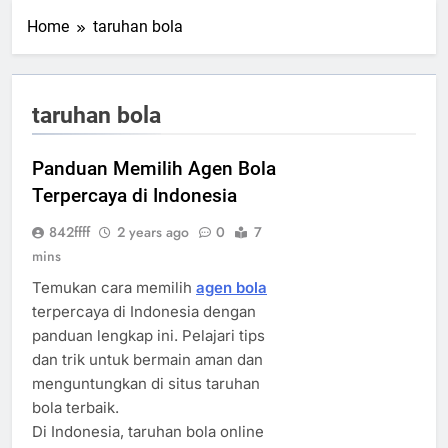
Home
taruhan bola
taruhan bola
Panduan Memilih Agen Bola
Terpercaya di Indonesia
842ffff
2 years ago
0
7
mins
Temukan cara memilih
agen bola
terpercaya di Indonesia dengan
panduan lengkap ini. Pelajari tips
dan trik untuk bermain aman dan
menguntungkan di situs taruhan
bola terbaik.
Di Indonesia, taruhan bola online