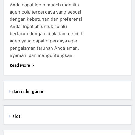
Anda dapat lebih mudah memilih
agen bola terpercaya yang sesuai
dengan kebutuhan dan preferensi
Anda. Ingatlah untuk selalu
bertaruh dengan bijak dan memilih
agen yang dapat dipercaya agar
pengalaman taruhan Anda aman,
nyaman, dan menguntungkan.
Read More
dana slot gacor
slot