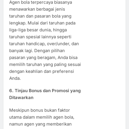
Agen bola terpercaya biasanya
menawarkan berbagai jenis
taruhan dan pasaran bola yang
lengkap. Mulai dari taruhan pada
liga-liga besar dunia, hingga
taruhan spesial lainnya seperti
taruhan handicap, over/under, dan
banyak lagi. Dengan pilihan
pasaran yang beragam, Anda bisa
memilih taruhan yang paling sesuai
dengan keahlian dan preferensi
Anda.
6. Tinjau Bonus dan Promosi yang
Ditawarkan
Meskipun bonus bukan faktor
utama dalam memilih agen bola,
namun agen yang memberikan