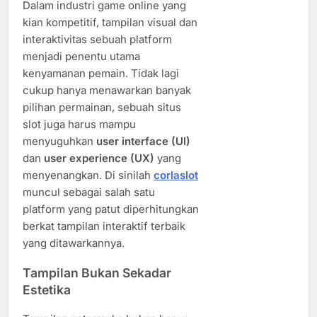
Dalam industri game online yang
kian kompetitif, tampilan visual dan
interaktivitas sebuah platform
menjadi penentu utama
kenyamanan pemain. Tidak lagi
cukup hanya menawarkan banyak
pilihan permainan, sebuah situs
slot juga harus mampu
menyuguhkan
user interface (UI)
dan
user experience (UX)
yang
menyenangkan. Di sinilah
corlaslot
muncul sebagai salah satu
platform yang patut diperhitungkan
berkat tampilan interaktif terbaik
yang ditawarkannya.
Tampilan Bukan Sekadar
Estetika