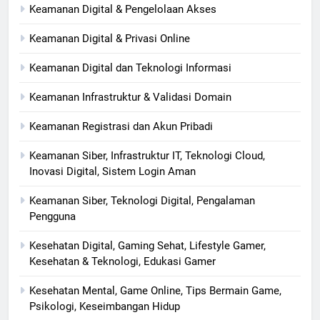
Keamanan Digital & Pengelolaan Akses
Keamanan Digital & Privasi Online
Keamanan Digital dan Teknologi Informasi
Keamanan Infrastruktur & Validasi Domain
Keamanan Registrasi dan Akun Pribadi
Keamanan Siber, Infrastruktur IT, Teknologi Cloud,
Inovasi Digital, Sistem Login Aman
Keamanan Siber, Teknologi Digital, Pengalaman
Pengguna
Kesehatan Digital, Gaming Sehat, Lifestyle Gamer,
Kesehatan & Teknologi, Edukasi Gamer
Kesehatan Mental, Game Online, Tips Bermain Game,
Psikologi, Keseimbangan Hidup