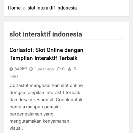
Home
slot interaktif indonesia
slot interaktif indonesia
Corlaslot: Slot Online dengan
Tampilan Interaktif Terbaik
842ffff
1 year ago
0
5
mins
Corlaslot menghadirkan slot online
dengan tampilan interaktif terbaik
dan desain responsif. Cocok untuk
pemula maupun pemain
berpengalaman yang
mengutamakan kenyamanan
visual.