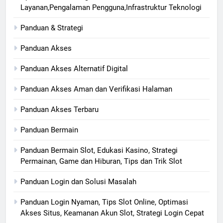
Layanan,Pengalaman Pengguna,Infrastruktur Teknologi
Panduan & Strategi
Panduan Akses
Panduan Akses Alternatif Digital
Panduan Akses Aman dan Verifikasi Halaman
Panduan Akses Terbaru
Panduan Bermain
Panduan Bermain Slot, Edukasi Kasino, Strategi
Permainan, Game dan Hiburan, Tips dan Trik Slot
Panduan Login dan Solusi Masalah
Panduan Login Nyaman, Tips Slot Online, Optimasi
Akses Situs, Keamanan Akun Slot, Strategi Login Cepat