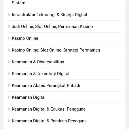
Sistem
Infrastruktur Teknologi & Kinerja Digital
Judi Online, Slot Online, Permainan Kasino
Kasino Online
Kasino Online, Slot Online, Strategi Permainan
Keamanan & Observabilitas
Keamanan & Teknologi Digital
Keamanan Akses Perangkat Pribadi
Keamanan Digital
Keamanan Digital & Edukasi Pengguna
Keamanan Digital & Panduan Pengguna