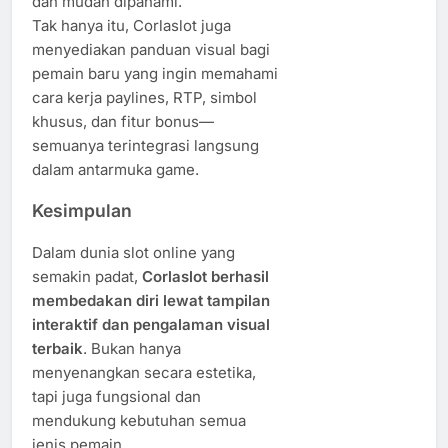
dan mudah dipahami.
Tak hanya itu, Corlaslot juga
menyediakan panduan visual bagi
pemain baru yang ingin memahami
cara kerja paylines, RTP, simbol
khusus, dan fitur bonus—
semuanya terintegrasi langsung
dalam antarmuka game.
Kesimpulan
Dalam dunia slot online yang
semakin padat,
Corlaslot berhasil
membedakan diri lewat tampilan
interaktif dan pengalaman visual
terbaik
. Bukan hanya
menyenangkan secara estetika,
tapi juga fungsional dan
mendukung kebutuhan semua
jenis pemain.