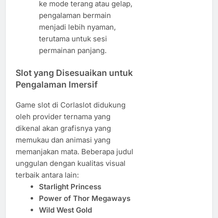
ke mode terang atau gelap,
pengalaman bermain
menjadi lebih nyaman,
terutama untuk sesi
permainan panjang.
Slot yang Disesuaikan untuk
Pengalaman Imersif
Game slot di Corlaslot didukung
oleh provider ternama yang
dikenal akan grafisnya yang
memukau dan animasi yang
memanjakan mata. Beberapa judul
unggulan dengan kualitas visual
terbaik antara lain:
Starlight Princess
Power of Thor Megaways
Wild West Gold