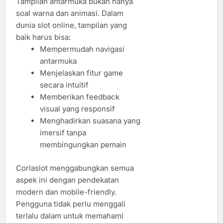
Tampilan antarmuka bukan hanya
soal warna dan animasi. Dalam
dunia slot online, tampilan yang
baik harus bisa:
Mempermudah navigasi
antarmuka
Menjelaskan fitur game
secara intuitif
Memberikan feedback
visual yang responsif
Menghadirkan suasana yang
imersif tanpa
membingungkan pemain
Corlaslot menggabungkan semua
aspek ini dengan pendekatan
modern dan mobile-friendly.
Pengguna tidak perlu menggali
terlalu dalam untuk memahami