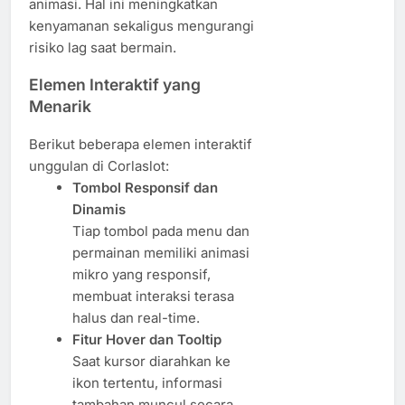
animasi. Hal ini meningkatkan
kenyamanan sekaligus mengurangi
risiko lag saat bermain.
Elemen Interaktif yang
Menarik
Berikut beberapa elemen interaktif
unggulan di Corlaslot:
Tombol Responsif dan
Dinamis
Tiap tombol pada menu dan
permainan memiliki animasi
mikro yang responsif,
membuat interaksi terasa
halus dan real-time.
Fitur Hover dan Tooltip
Saat kursor diarahkan ke
ikon tertentu, informasi
tambahan muncul secara