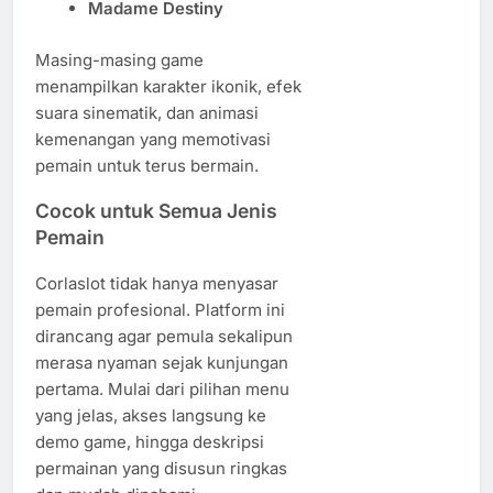
Madame Destiny
Masing-masing game
menampilkan karakter ikonik, efek
suara sinematik, dan animasi
kemenangan yang memotivasi
pemain untuk terus bermain.
Cocok untuk Semua Jenis
Pemain
Corlaslot tidak hanya menyasar
pemain profesional. Platform ini
dirancang agar pemula sekalipun
merasa nyaman sejak kunjungan
pertama. Mulai dari pilihan menu
yang jelas, akses langsung ke
demo game, hingga deskripsi
permainan yang disusun ringkas