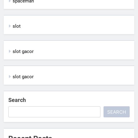
spaceman
slot
slot gacor
slot gacor
Search
SEARCH