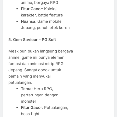
anime, bergaya RPG
Fitur Gacor
: Koleksi
karakter, battle feature
Nuansa
: Game mobile
Jepang, penuh efek keren
5.
Gem Saviour – PG Soft
Meskipun bukan langsung bergaya
anime, game ini punya elemen
fantasi dan animasi mirip RPG
Jepang. Sangat cocok untuk
pemain yang menyukai
petualangan.
Tema
: Hero RPG,
pertarungan dengan
monster
Fitur Gacor
: Petualangan,
boss fight