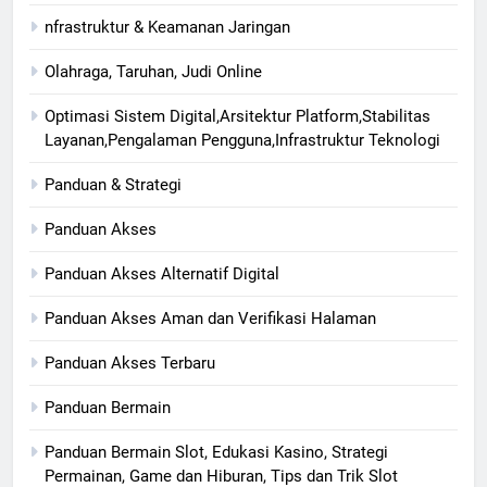
nfrastruktur & Keamanan Jaringan
Olahraga, Taruhan, Judi Online
Optimasi Sistem Digital,Arsitektur Platform,Stabilitas
Layanan,Pengalaman Pengguna,Infrastruktur Teknologi
Panduan & Strategi
Panduan Akses
Panduan Akses Alternatif Digital
Panduan Akses Aman dan Verifikasi Halaman
Panduan Akses Terbaru
Panduan Bermain
Panduan Bermain Slot, Edukasi Kasino, Strategi
Permainan, Game dan Hiburan, Tips dan Trik Slot