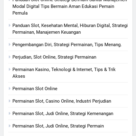
Modal Digital Tips Bermain Aman Edukasi Pemain
Pemula
Panduan Slot, Kesehatan Mental, Hiburan Digital, Strategi
Permainan, Manajemen Keuangan
Pengembangan Diri, Strategi Permainan, Tips Menang.
Perjudian, Slot Online, Strategi Permainan
Permainan Kasino, Teknologi & Internet, Tips & Trik
Akses
Permainan Slot Online
Permainan Slot, Casino Online, Industri Perjudian
Permainan Slot, Judi Online, Strategi Kemenangan
Permainan Slot, Judi Online, Strategi Permain