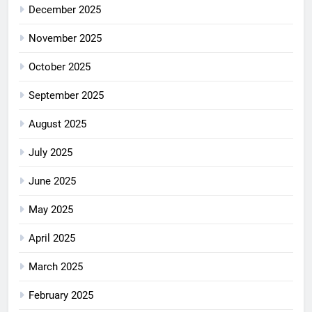
December 2025
November 2025
October 2025
September 2025
August 2025
July 2025
June 2025
May 2025
April 2025
March 2025
February 2025