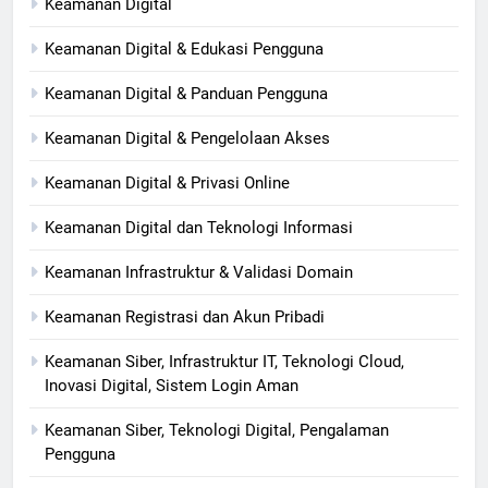
Keamanan Digital
Keamanan Digital & Edukasi Pengguna
Keamanan Digital & Panduan Pengguna
Keamanan Digital & Pengelolaan Akses
Keamanan Digital & Privasi Online
Keamanan Digital dan Teknologi Informasi
Keamanan Infrastruktur & Validasi Domain
Keamanan Registrasi dan Akun Pribadi
Keamanan Siber, Infrastruktur IT, Teknologi Cloud,
Inovasi Digital, Sistem Login Aman
Keamanan Siber, Teknologi Digital, Pengalaman
Pengguna