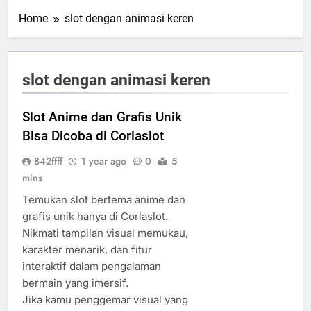
Home
slot dengan animasi keren
slot dengan animasi keren
Slot Anime dan Grafis Unik
Bisa Dicoba di Corlaslot
842ffff
1 year ago
0
5
mins
Temukan slot bertema anime dan
grafis unik hanya di Corlaslot.
Nikmati tampilan visual memukau,
karakter menarik, dan fitur
interaktif dalam pengalaman
bermain yang imersif.
Jika kamu penggemar visual yang