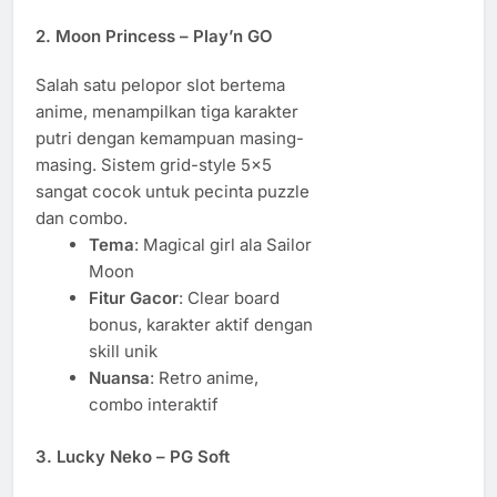
2.
Moon Princess – Play’n GO
Salah satu pelopor slot bertema
anime, menampilkan tiga karakter
putri dengan kemampuan masing-
masing. Sistem grid-style 5×5
sangat cocok untuk pecinta puzzle
dan combo.
Tema
: Magical girl ala Sailor
Moon
Fitur Gacor
: Clear board
bonus, karakter aktif dengan
skill unik
Nuansa
: Retro anime,
combo interaktif
3.
Lucky Neko – PG Soft