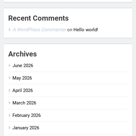
Recent Comments
A WordPress Commenter
on
Hello world!
Archives
June 2026
May 2026
April 2026
March 2026
February 2026
January 2026