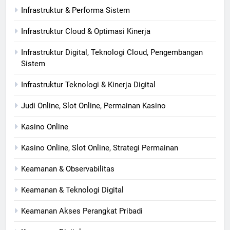
Infrastruktur & Performa Sistem
Infrastruktur Cloud & Optimasi Kinerja
Infrastruktur Digital, Teknologi Cloud, Pengembangan
Sistem
Infrastruktur Teknologi & Kinerja Digital
Judi Online, Slot Online, Permainan Kasino
Kasino Online
Kasino Online, Slot Online, Strategi Permainan
Keamanan & Observabilitas
Keamanan & Teknologi Digital
Keamanan Akses Perangkat Pribadi