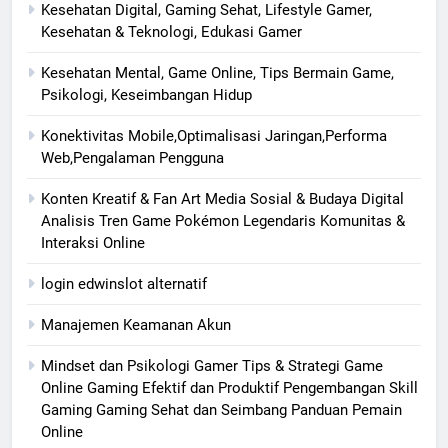
Kesehatan Digital, Gaming Sehat, Lifestyle Gamer,
Kesehatan & Teknologi, Edukasi Gamer
Kesehatan Mental, Game Online, Tips Bermain Game,
Psikologi, Keseimbangan Hidup
Konektivitas Mobile,Optimalisasi Jaringan,Performa
Web,Pengalaman Pengguna
Konten Kreatif & Fan Art Media Sosial & Budaya Digital
Analisis Tren Game Pokémon Legendaris Komunitas &
Interaksi Online
login edwinslot alternatif
Manajemen Keamanan Akun
Mindset dan Psikologi Gamer Tips & Strategi Game
Online Gaming Efektif dan Produktif Pengembangan Skill
Gaming Gaming Sehat dan Seimbang Panduan Pemain
Online