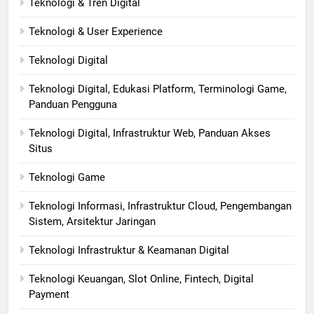
Teknologi & Tren Digital
Teknologi & User Experience
Teknologi Digital
Teknologi Digital, Edukasi Platform, Terminologi Game,
Panduan Pengguna
Teknologi Digital, Infrastruktur Web, Panduan Akses
Situs
Teknologi Game
Teknologi Informasi, Infrastruktur Cloud, Pengembangan
Sistem, Arsitektur Jaringan
Teknologi Infrastruktur & Keamanan Digital
Teknologi Keuangan, Slot Online, Fintech, Digital
Payment