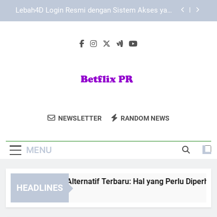
Skip
Daftar Edwinslot Resmi dengan Fokus pada
to
Keamanan Akun
content
Daftar Lebah4D Resmi untuk Akses Akun yang
Lebih Stabil
EDWINSLOT Link Alternatif Terbaru: Hal yang
Perlu Diperhatikan Pengguna
Lebah4D Login Resmi dengan Sistem Akses yang
Lebih Terarah
Daftar Edwinslot Resmi dengan Fokus pada
Keamanan Akun
Betflix PR
Nikmati Film Dan Acara TV Terbaik Dengan
Daftar Lebah4D Resmi untuk Akses Akun yang
NEWSLETTER
RANDOM NEWS
Lebih Stabil
Betflix PR.
MENU
WINSLOT Link Alternatif Terbaru: Hal yang Perlu Diperhatika
HEADLINES
Month Ago