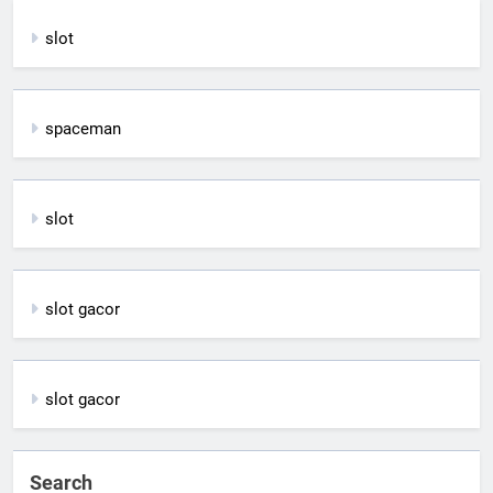
slot
spaceman
slot
slot gacor
slot gacor
Search