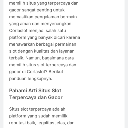
memilih situs yang terpercaya dan
gacor sangat penting untuk
memastikan pengalaman bermain
yang aman dan menyenangkan.
Corlaslot menjadi salah satu
platform yang banyak dicari karena
menawarkan berbagai permainan
slot dengan kualitas dan layanan
terbaik. Namun, bagaimana cara
memilih situs slot terpercaya dan
gacor di Corlaslot? Berikut
panduan lengkapnya.
Pahami Arti Situs Slot
Terpercaya dan Gacor
Situs slot terpercaya adalah
platform yang sudah memiliki
reputasi baik, legalitas jelas, dan