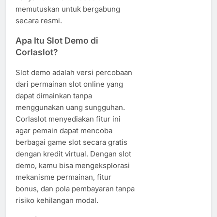
memutuskan untuk bergabung
secara resmi.
Apa Itu Slot Demo di
Corlaslot?
Slot demo adalah versi percobaan
dari permainan slot online yang
dapat dimainkan tanpa
menggunakan uang sungguhan.
Corlaslot menyediakan fitur ini
agar pemain dapat mencoba
berbagai game slot secara gratis
dengan kredit virtual. Dengan slot
demo, kamu bisa mengeksplorasi
mekanisme permainan, fitur
bonus, dan pola pembayaran tanpa
risiko kehilangan modal.