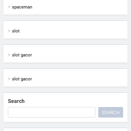
spaceman
slot
slot gacor
slot gacor
Search
SEARCH