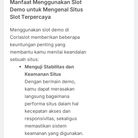
Manfaat Menggunakan Slot
Demo untuk Mengenal Situs
Slot Terpercaya
Menggunakan slot demo di
Corlaslot memberikan beberapa
keuntungan penting yang
membantu kamu menilai keandalan
sebuah situs:
Menguji Stabilitas dan
Keamanan Situs
Dengan bermain demo,
kamu dapat merasakan
langsung bagaimana
performa situs dalam hal
kecepatan akses dan
responsivitas, sekaligus
memastikan sistem
keamanan yang digunakan.