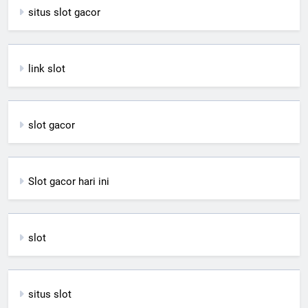
situs slot gacor
link slot
slot gacor
Slot gacor hari ini
slot
situs slot