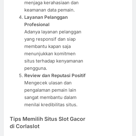
menjaga kerahasiaan dan
keamanan data pemain.
Layanan Pelanggan
Profesional
Adanya layanan pelanggan
yang responsif dan siap
membantu kapan saja
menunjukkan komitmen
situs terhadap kenyamanan
pengguna.
Review dan Reputasi Positif
Mengecek ulasan dan
pengalaman pemain lain
sangat membantu dalam
menilai kredibilitas situs.
Tips Memilih Situs Slot Gacor
di Corlaslot