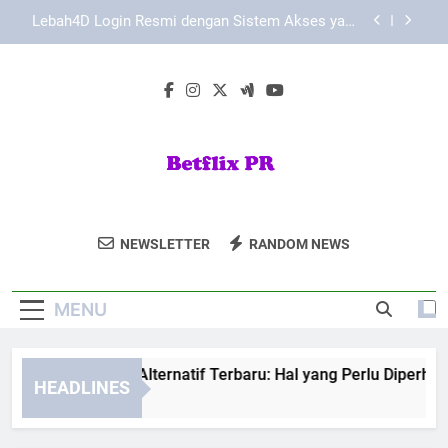
Skip
Daftar Edwinslot Resmi dengan Fokus pada
to
Keamanan Akun
content
Daftar Lebah4D Resmi untuk Akses Akun yang
Lebih Stabil
EDWINSLOT Link Alternatif Terbaru: Hal yang
Perlu Diperhatikan Pengguna
Lebah4D Login Resmi dengan Sistem Akses yang
Lebih Terarah
Daftar Edwinslot Resmi dengan Fokus pada
Keamanan Akun
Betflix PR
Nikmati Film Dan Acara TV Terbaik Dengan
Daftar Lebah4D Resmi untuk Akses Akun yang
NEWSLETTER
RANDOM NEWS
Lebih Stabil
Betflix PR.
MENU
WINSLOT Link Alternatif Terbaru: Hal yang Perlu Diperhatika
HEADLINES
Month Ago