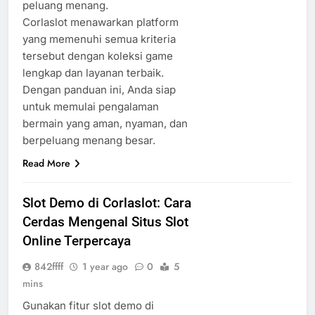
peluang menang.
Corlaslot menawarkan platform
yang memenuhi semua kriteria
tersebut dengan koleksi game
lengkap dan layanan terbaik.
Dengan panduan ini, Anda siap
untuk memulai pengalaman
bermain yang aman, nyaman, dan
berpeluang menang besar.
Read More
Slot Demo di Corlaslot: Cara
Cerdas Mengenal Situs Slot
Online Terpercaya
842ffff
1 year ago
0
5
mins
Gunakan fitur slot demo di