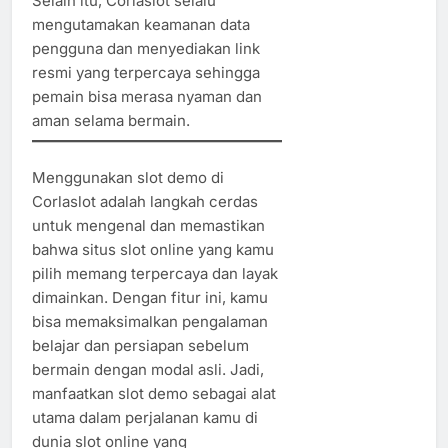
Selain itu, Corlaslot selalu
mengutamakan keamanan data
pengguna dan menyediakan link
resmi yang terpercaya sehingga
pemain bisa merasa nyaman dan
aman selama bermain.
Menggunakan slot demo di
Corlaslot adalah langkah cerdas
untuk mengenal dan memastikan
bahwa situs slot online yang kamu
pilih memang terpercaya dan layak
dimainkan. Dengan fitur ini, kamu
bisa memaksimalkan pengalaman
belajar dan persiapan sebelum
bermain dengan modal asli. Jadi,
manfaatkan slot demo sebagai alat
utama dalam perjalanan kamu di
dunia slot online yang