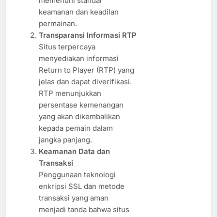
memenuhi standar
keamanan dan keadilan
permainan.
Transparansi Informasi RTP
Situs terpercaya
menyediakan informasi
Return to Player (RTP) yang
jelas dan dapat diverifikasi.
RTP menunjukkan
persentase kemenangan
yang akan dikembalikan
kepada pemain dalam
jangka panjang.
Keamanan Data dan
Transaksi
Penggunaan teknologi
enkripsi SSL dan metode
transaksi yang aman
menjadi tanda bahwa situs