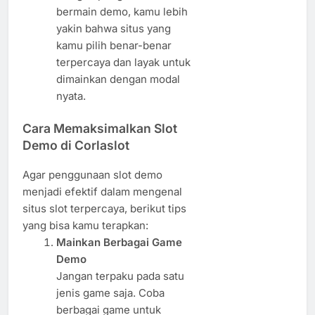
bermain demo, kamu lebih
yakin bahwa situs yang
kamu pilih benar-benar
terpercaya dan layak untuk
dimainkan dengan modal
nyata.
Cara Memaksimalkan Slot
Demo di Corlaslot
Agar penggunaan slot demo
menjadi efektif dalam mengenal
situs slot terpercaya, berikut tips
yang bisa kamu terapkan:
Mainkan Berbagai Game
Demo
Jangan terpaku pada satu
jenis game saja. Coba
berbagai game untuk