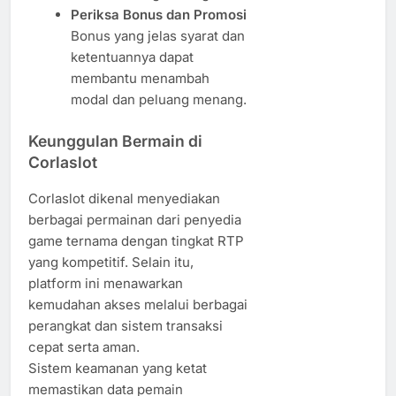
Periksa Bonus dan Promosi
Bonus yang jelas syarat dan
ketentuannya dapat
membantu menambah
modal dan peluang menang.
Keunggulan Bermain di
Corlaslot
Corlaslot dikenal menyediakan
berbagai permainan dari penyedia
game ternama dengan tingkat RTP
yang kompetitif. Selain itu,
platform ini menawarkan
kemudahan akses melalui berbagai
perangkat dan sistem transaksi
cepat serta aman.
Sistem keamanan yang ketat
memastikan data pemain