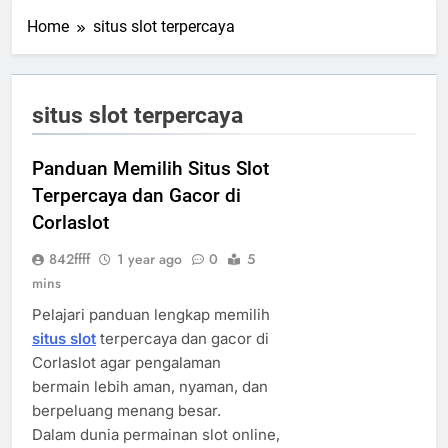
Home
situs slot terpercaya
situs slot terpercaya
Panduan Memilih Situs Slot
Terpercaya dan Gacor di
Corlaslot
842ffff
1 year ago
0
5
mins
Pelajari panduan lengkap memilih
situs slot
terpercaya dan gacor di
Corlaslot agar pengalaman
bermain lebih aman, nyaman, dan
berpeluang menang besar.
Dalam dunia permainan slot online,