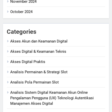
November 2024
October 2024
Categories
Akses Akun dan Keamanan Digital
Akses Digital & Keamanan Teknis
Akses Digital Praktis
Analisis Permainan & Strategi Slot
Analisis Pola Permainan Slot
Analisis Sistem Digital Keamanan Akun Online
Pengalaman Pengguna (UX) Teknologi Autentikasi
Manajemen Akses Digital