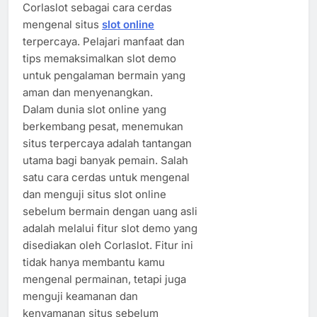
Corlaslot sebagai cara cerdas
mengenal situs
slot online
terpercaya. Pelajari manfaat dan
tips memaksimalkan slot demo
untuk pengalaman bermain yang
aman dan menyenangkan.
Dalam dunia slot online yang
berkembang pesat, menemukan
situs terpercaya adalah tantangan
utama bagi banyak pemain. Salah
satu cara cerdas untuk mengenal
dan menguji situs slot online
sebelum bermain dengan uang asli
adalah melalui fitur slot demo yang
disediakan oleh Corlaslot. Fitur ini
tidak hanya membantu kamu
mengenal permainan, tetapi juga
menguji keamanan dan
kenyamanan situs sebelum