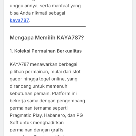
unggulannya, serta manfaat yang
bisa Anda nikmati sebagai
kaya787
.
Mengapa Memilih KAYA787?
1. Koleksi Permainan Berkualitas
KAYA787 menawarkan berbagai
pilihan permainan, mulai dari slot
gacor hingga togel online, yang
dirancang untuk memenuhi
kebutuhan pemain. Platform ini
bekerja sama dengan pengembang
permainan ternama seperti
Pragmatic Play, Habanero, dan PG
Soft untuk menghadirkan
permainan dengan grafis