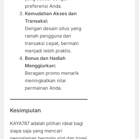
preferensi Anda.
Kemudahan Akses dan
Transaksi:
Dengan desain situs yang
ramah pengguna dan
transaksi cepat, bermain
menjadi lebih praktis.
Bonus dan Hadiah
Menggiurkan:
Beragam promo menarik
meningkatkan nilai
permainan Anda.
Kesimpulan
KAYA787 adalah pilihan ideal bagi
siapa saja yang mencari
pengalaman bermain slot dan togel