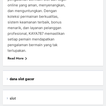
online yang aman, menyenangkan,
dan menguntungkan. Dengan
koleksi permainan berkualitas,
sistem keamanan terbaik, bonus
menarik, dan layanan pelanggan
profesional, KAYA787 memastikan
setiap pemain mendapatkan
pengalaman bermain yang tak
terlupakan.
Read More
dana slot gacor
slot