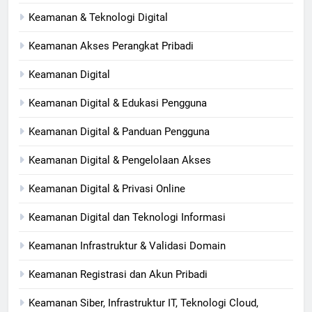
Keamanan & Teknologi Digital
Keamanan Akses Perangkat Pribadi
Keamanan Digital
Keamanan Digital & Edukasi Pengguna
Keamanan Digital & Panduan Pengguna
Keamanan Digital & Pengelolaan Akses
Keamanan Digital & Privasi Online
Keamanan Digital dan Teknologi Informasi
Keamanan Infrastruktur & Validasi Domain
Keamanan Registrasi dan Akun Pribadi
Keamanan Siber, Infrastruktur IT, Teknologi Cloud,