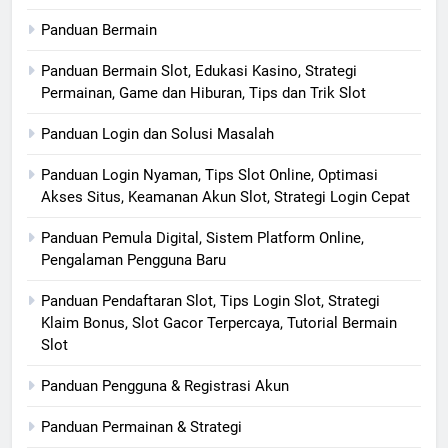
Panduan Bermain
Panduan Bermain Slot, Edukasi Kasino, Strategi
Permainan, Game dan Hiburan, Tips dan Trik Slot
Panduan Login dan Solusi Masalah
Panduan Login Nyaman, Tips Slot Online, Optimasi
Akses Situs, Keamanan Akun Slot, Strategi Login Cepat
Panduan Pemula Digital, Sistem Platform Online,
Pengalaman Pengguna Baru
Panduan Pendaftaran Slot, Tips Login Slot, Strategi
Klaim Bonus, Slot Gacor Terpercaya, Tutorial Bermain
Slot
Panduan Pengguna & Registrasi Akun
Panduan Permainan & Strategi