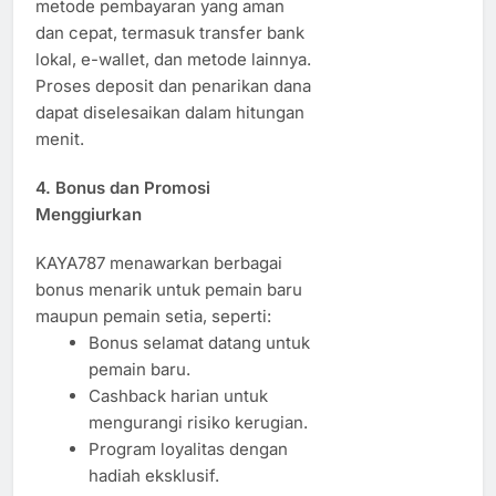
metode pembayaran yang aman
dan cepat, termasuk transfer bank
lokal, e-wallet, dan metode lainnya.
Proses deposit dan penarikan dana
dapat diselesaikan dalam hitungan
menit.
4. Bonus dan Promosi
Menggiurkan
KAYA787 menawarkan berbagai
bonus menarik untuk pemain baru
maupun pemain setia, seperti:
Bonus selamat datang untuk
pemain baru.
Cashback harian untuk
mengurangi risiko kerugian.
Program loyalitas dengan
hadiah eksklusif.