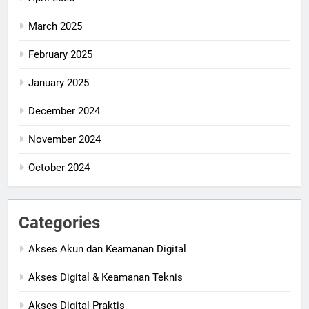
March 2025
February 2025
January 2025
December 2024
November 2024
October 2024
Categories
Akses Akun dan Keamanan Digital
Akses Digital & Keamanan Teknis
Akses Digital Praktis