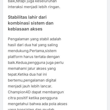
baik,tetapi juga keseluruhan
interaksi menjadi lebih ringan.
Stabilitas lahir dari
kombinasi sistem dan
kebiasaan akses
Pengalaman yang stabil adalah
hasil dari dua hal yang saling
mendukung.Pertama,sistem
platform harus tertata dengan
baik.Kedua,pengguna juga perlu
memahami jalur akses yang
tepat.Ketika dua hal ini
bertemu,pengalaman digital
menjadi jauh lebih lancar.
Champion4D dapat membangun
citra positif ketika pengguna
mengetahui bahwa ada pola akses
yang konsisten dan mudah