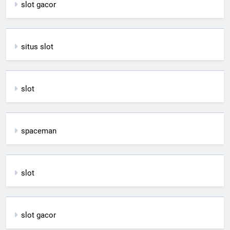
slot gacor
situs slot
slot
spaceman
slot
slot gacor