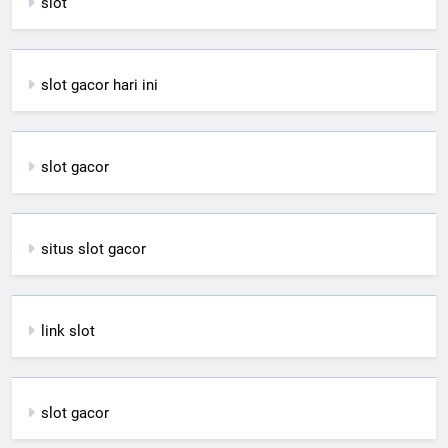
slot
slot gacor hari ini
slot gacor
situs slot gacor
link slot
slot gacor