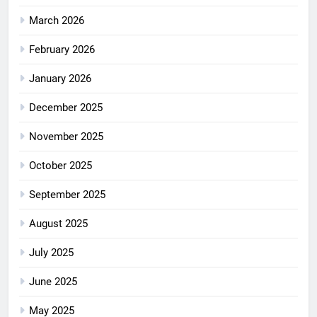
March 2026
February 2026
January 2026
December 2025
November 2025
October 2025
September 2025
August 2025
July 2025
June 2025
May 2025