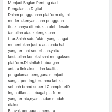
Menjadi Bagian Penting dari
Pengalaman Digital
Dalam penggunaan platform digital
modern,kenyamanan pengguna
tidak hanya ditentukan oleh desain
tampilan atau kelengkapan
fitur.Salah satu faktor yang sangat
menentukan justru ada pada hal
yang terlihat sederhana,yaitu
kestabilan koneksi saat mengakses
platform.Di sinilah hubungan
antara link akses dan kualitas
pengalaman pengguna menjadi
sangat penting,terutama ketika
sebuah brand seperti Champion4D
ingin dikenal sebagai platform
yang tertata,nyaman,dan mudah
diakses.
Banyak pengguna mengira