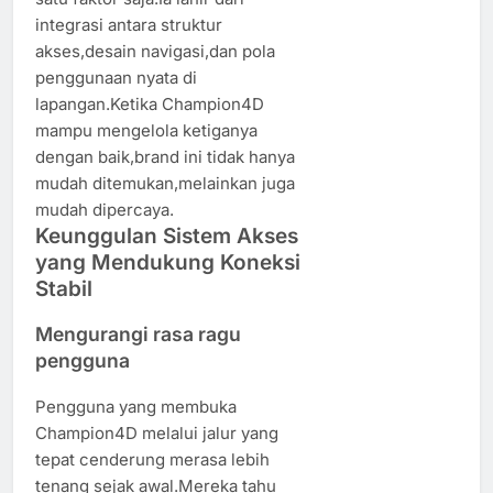
integrasi antara struktur
akses,desain navigasi,dan pola
penggunaan nyata di
lapangan.Ketika Champion4D
mampu mengelola ketiganya
dengan baik,brand ini tidak hanya
mudah ditemukan,melainkan juga
mudah dipercaya.
Keunggulan Sistem Akses
yang Mendukung Koneksi
Stabil
Mengurangi rasa ragu
pengguna
Pengguna yang membuka
Champion4D melalui jalur yang
tepat cenderung merasa lebih
tenang sejak awal.Mereka tahu