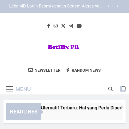
Skip
Daftar Edwinslot Resmi dengan Fokus pada
to
Keamanan Akun
content
Daftar Lebah4D Resmi untuk Akses Akun yang
Lebih Stabil
EDWINSLOT Link Alternatif Terbaru: Hal yang
Perlu Diperhatikan Pengguna
Lebah4D Login Resmi dengan Sistem Akses yang
Lebih Terarah
Daftar Edwinslot Resmi dengan Fokus pada
Keamanan Akun
Betflix PR
Nikmati Film Dan Acara TV Terbaik Dengan
Daftar Lebah4D Resmi untuk Akses Akun yang
NEWSLETTER
RANDOM NEWS
Lebih Stabil
Betflix PR.
MENU
WINSLOT Link Alternatif Terbaru: Hal yang Perlu Diperhatika
HEADLINES
Month Ago