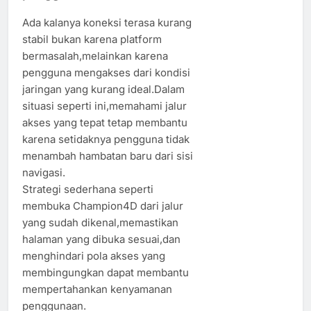
Ada kalanya koneksi terasa kurang
stabil bukan karena platform
bermasalah,melainkan karena
pengguna mengakses dari kondisi
jaringan yang kurang ideal.Dalam
situasi seperti ini,memahami jalur
akses yang tepat tetap membantu
karena setidaknya pengguna tidak
menambah hambatan baru dari sisi
navigasi.
Strategi sederhana seperti
membuka Champion4D dari jalur
yang sudah dikenal,memastikan
halaman yang dibuka sesuai,dan
menghindari pola akses yang
membingungkan dapat membantu
mempertahankan kenyamanan
penggunaan.