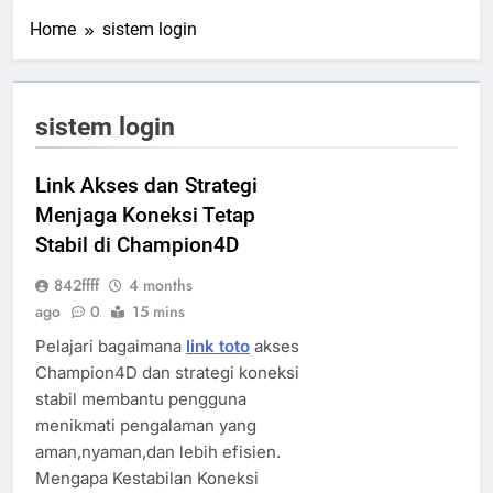
Home
sistem login
sistem login
Link Akses dan Strategi
Menjaga Koneksi Tetap
Stabil di Champion4D
842ffff
4 months
ago
0
15 mins
Pelajari bagaimana
link toto
akses
Champion4D dan strategi koneksi
stabil membantu pengguna
menikmati pengalaman yang
aman,nyaman,dan lebih efisien.
Mengapa Kestabilan Koneksi