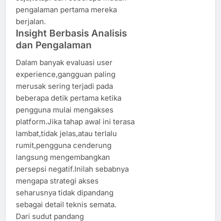
pengalaman pertama mereka
berjalan.
Insight Berbasis Analisis
dan Pengalaman
Dalam banyak evaluasi user
experience,gangguan paling
merusak sering terjadi pada
beberapa detik pertama ketika
pengguna mulai mengakses
platform.Jika tahap awal ini terasa
lambat,tidak jelas,atau terlalu
rumit,pengguna cenderung
langsung mengembangkan
persepsi negatif.Inilah sebabnya
mengapa strategi akses
seharusnya tidak dipandang
sebagai detail teknis semata.
Dari sudut pandang