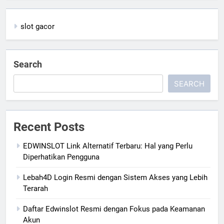
slot gacor
Search
SEARCH
Recent Posts
EDWINSLOT Link Alternatif Terbaru: Hal yang Perlu
Diperhatikan Pengguna
Lebah4D Login Resmi dengan Sistem Akses yang Lebih
Terarah
Daftar Edwinslot Resmi dengan Fokus pada Keamanan
Akun