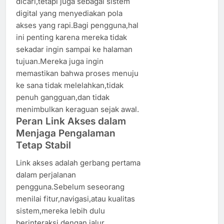
dicari,tetapi juga sebagai sistem
digital yang menyediakan pola
akses yang rapi.Bagi pengguna,hal
ini penting karena mereka tidak
sekadar ingin sampai ke halaman
tujuan.Mereka juga ingin
memastikan bahwa proses menuju
ke sana tidak melelahkan,tidak
penuh gangguan,dan tidak
menimbulkan keraguan sejak awal.
Peran Link Akses dalam
Menjaga Pengalaman
Tetap Stabil
Link akses adalah gerbang pertama
dalam perjalanan
pengguna.Sebelum seseorang
menilai fitur,navigasi,atau kualitas
sistem,mereka lebih dulu
berinteraksi dengan jalur