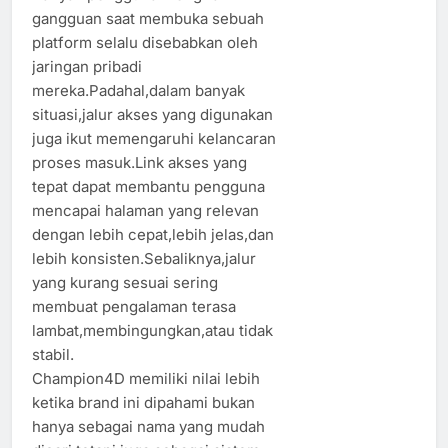
gangguan saat membuka sebuah
platform selalu disebabkan oleh
jaringan pribadi
mereka.Padahal,dalam banyak
situasi,jalur akses yang digunakan
juga ikut memengaruhi kelancaran
proses masuk.Link akses yang
tepat dapat membantu pengguna
mencapai halaman yang relevan
dengan lebih cepat,lebih jelas,dan
lebih konsisten.Sebaliknya,jalur
yang kurang sesuai sering
membuat pengalaman terasa
lambat,membingungkan,atau tidak
stabil.
Champion4D memiliki nilai lebih
ketika brand ini dipahami bukan
hanya sebagai nama yang mudah