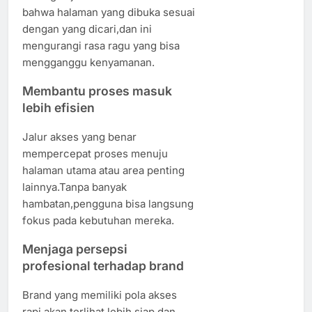
bahwa halaman yang dibuka sesuai
dengan yang dicari,dan ini
mengurangi rasa ragu yang bisa
mengganggu kenyamanan.
Membantu proses masuk
lebih efisien
Jalur akses yang benar
mempercepat proses menuju
halaman utama atau area penting
lainnya.Tanpa banyak
hambatan,pengguna bisa langsung
fokus pada kebutuhan mereka.
Menjaga persepsi
profesional terhadap brand
Brand yang memiliki pola akses
rapi akan terlihat lebih siap dan