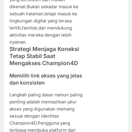
dikenali.Bukan sekadar masuk ke
sebuah halaman,tetapi masuk ke
lingkungan digital yang terasa
tertib,familiar,dan mendukung
aktivitas mereka dengan lebih
nyaman.
Strategi Menjaga Koneksi
Tetap Stabil Saat
Mengakses Champion4D
Memilih link akses yang jelas
dan konsisten
Langkah paling dasar namun paling
penting adalah memastikan jalur
akses yang digunakan memang
sesuai dengan identitas
Champion4D.Pengguna yang
terbiasa membuka platform dari