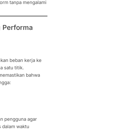
form tanpa mengalami
g Performa
ikan beban kerja ke
satu titik.
 memastikan bahwa
ngga:
an pengguna agar
as dalam waktu