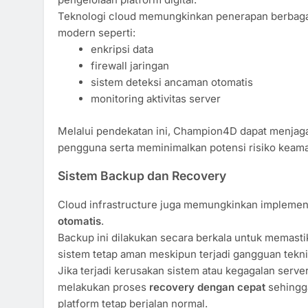
Teknologi cloud memungkinkan penerapan berbag
modern seperti:
enkripsi data
firewall jaringan
sistem deteksi ancaman otomatis
monitoring aktivitas server
Melalui pendekatan ini, Champion4D dapat menjaga 
pengguna serta meminimalkan potensi risiko keam
Sistem Backup dan Recovery
Cloud infrastructure juga memungkinkan implemen
otomatis
.
Backup ini dilakukan secara berkala untuk memast
sistem tetap aman meskipun terjadi gangguan tekni
Jika terjadi kerusakan sistem atau kegagalan server
melakukan proses
recovery dengan cepat
sehingg
platform tetap berjalan normal.