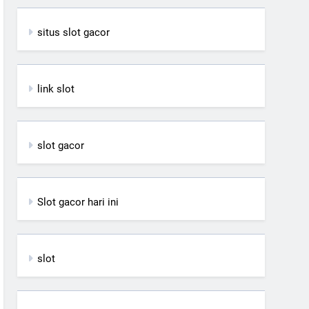
situs slot gacor
link slot
slot gacor
Slot gacor hari ini
slot