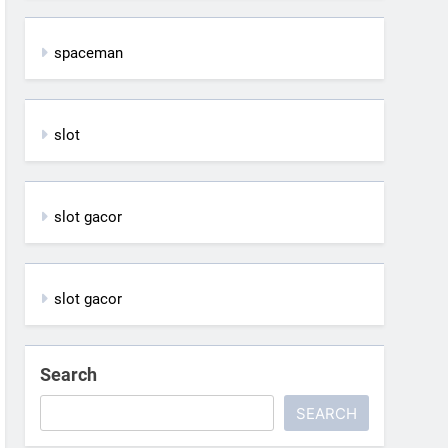
spaceman
slot
slot gacor
slot gacor
Search
SEARCH