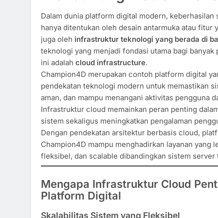
Dalam dunia platform digital modern, keberhasilan 
hanya ditentukan oleh desain antarmuka atau fitur y
juga oleh
infrastruktur teknologi yang berada di b
teknologi yang menjadi fondasi utama bagi banyak p
ini adalah
cloud infrastructure
.
Champion4D merupakan contoh platform digital y
pendekatan teknologi modern untuk memastikan sist
aman, dan mampu menangani aktivitas pengguna da
Infrastruktur cloud memainkan peran penting dal
sistem sekaligus meningkatkan pengalaman pengg
Dengan pendekatan arsitektur berbasis cloud, plat
Champion4D mampu menghadirkan layanan yang leb
fleksibel, dan scalable dibandingkan sistem server t
Mengapa Infrastruktur Cloud Pent
Platform Digital
Skalabilitas Sistem yang Fleksibel