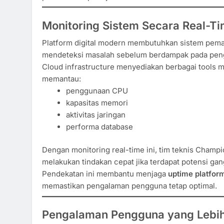
Monitoring Sistem Secara Real-T
Platform digital modern membutuhkan sistem pe
mendeteksi masalah sebelum berdampak pada pen
Cloud infrastructure menyediakan berbagai tools m
memantau:
penggunaan CPU
kapasitas memori
aktivitas jaringan
performa database
Dengan monitoring real-time ini, tim teknis Champ
melakukan tindakan cepat jika terdapat potensi ga
Pendekatan ini membantu menjaga
uptime platform
memastikan pengalaman pengguna tetap optimal.
Pengalaman Pengguna yang Lebih