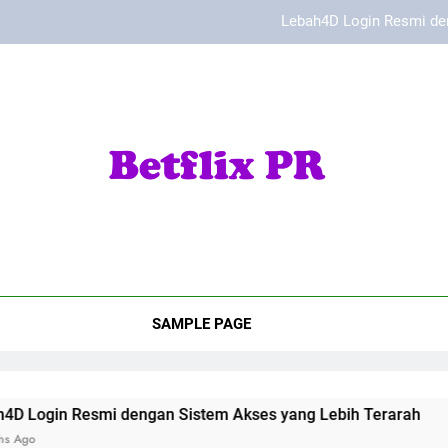
Lebah4D Login Resmi de
Daftar Edwinslot Re
Daftar Lebah4D Resm
EDWINSLOT Link Alternatif Terbaru:
Lebah4D Login Resmi de
Daftar Edwinslot Re
flix PR
lm Dan Acara TV Terbaik Dengan Betflix PR.
Daftar Lebah4D Resm
SAMPLE PAGE
smi dengan Sistem Akses yang Lebih Terarah
Daftar E
2 Months A