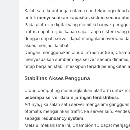
Salah satu keuntungan utama dari teknologi clou
untuk
menyesuaikan kapasitas sistem secara oto
Pada platform digital yang memiliki banyak pengguna
traffic dapat terjadi kapan saja. Tanpa sistem yan
dengan cepat, server dapat mengalami overload 
akses menjadi lambat.
Dengan menggunakan cloud infrastructure, Champ
menyesuaikan sumber daya server secara dinamis,
tetap berjalan stabil meskipun terjadi peningkatan 
Stabilitas Akses Pengguna
Cloud computing memungkinkan platform untuk 
beberapa server dalam jaringan terdistribusi
.
Artinya, jika salah satu server mengalami gangguan
otomatis mengalihkan traffic ke server lain. Pendek
sebagai
redundancy system
.
Melalui mekanisme ini, Champion4D dapat menjaga 