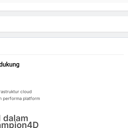
ndukung
astruktur cloud
an performa platform
d dalam
ampion4D