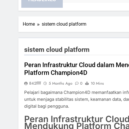
Home
sistem cloud platform
sistem cloud platform
Peran Infrastruktur Cloud dalam Me
Platform Champion4D
842ffff
5 Months Ago
0
10 Mins
Pelajari bagaimana Champion4D memanfaatkan infr
untuk menjaga stabilitas sistem, keamanan data, d
digital bagi pengguna.
Peran Infrastruktur Clou
Mendukung Platform Ch