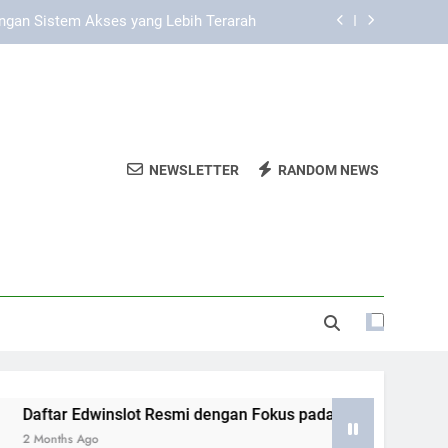
ngan Sistem Akses yang Lebih Terarah
smi dengan Fokus pada Keamanan Akun
i untuk Akses Akun yang Lebih Stabil
 Hal yang Perlu Diperhatikan Pengguna
NEWSLETTER
RANDOM NEWS
ngan Sistem Akses yang Lebih Terarah
smi dengan Fokus pada Keamanan Akun
i untuk Akses Akun yang Lebih Stabil
dwinslot Resmi dengan Fokus pada Keamanan Akun
Daf
go
2 Mo