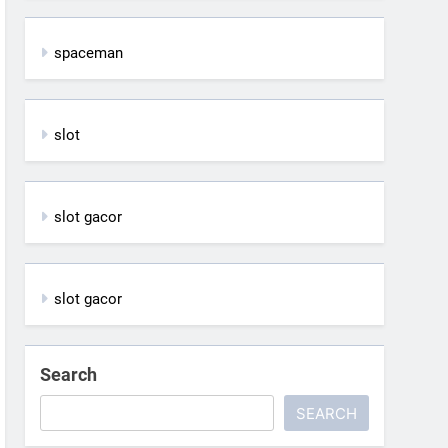
spaceman
slot
slot gacor
slot gacor
Search
SEARCH