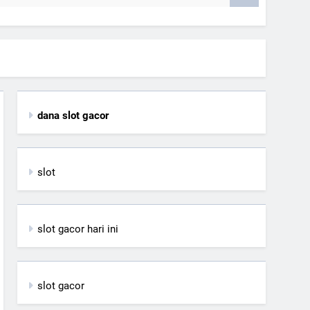
dana slot gacor
slot
slot gacor hari ini
slot gacor