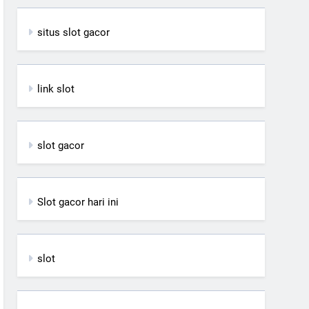
situs slot gacor
link slot
slot gacor
Slot gacor hari ini
slot