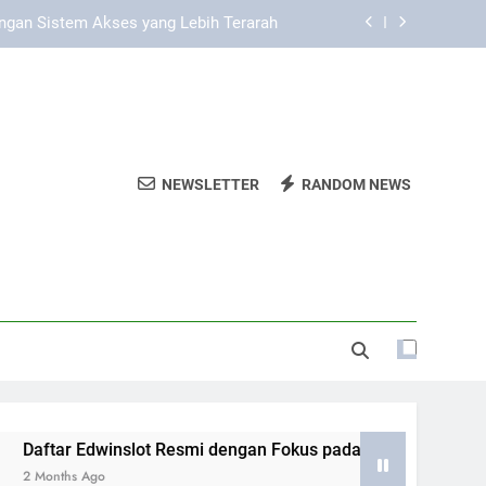
ngan Sistem Akses yang Lebih Terarah
smi dengan Fokus pada Keamanan Akun
i untuk Akses Akun yang Lebih Stabil
 Hal yang Perlu Diperhatikan Pengguna
NEWSLETTER
RANDOM NEWS
ngan Sistem Akses yang Lebih Terarah
smi dengan Fokus pada Keamanan Akun
i untuk Akses Akun yang Lebih Stabil
dwinslot Resmi dengan Fokus pada Keamanan Akun
Daft
o
2 Mon