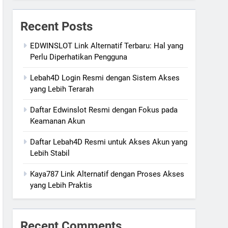
Recent Posts
EDWINSLOT Link Alternatif Terbaru: Hal yang
Perlu Diperhatikan Pengguna
Lebah4D Login Resmi dengan Sistem Akses
yang Lebih Terarah
Daftar Edwinslot Resmi dengan Fokus pada
Keamanan Akun
Daftar Lebah4D Resmi untuk Akses Akun yang
Lebih Stabil
Kaya787 Link Alternatif dengan Proses Akses
yang Lebih Praktis
Recent Comments