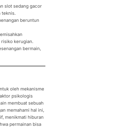
n slot sedang gacor
 teknis.
enangan beruntun
memisahkan
risiko kerugian.
esenangan bermain,
entuk oleh mekanisme
faktor psikologis
rmain membuat sebuah
an memahami hal ini,
if, menikmati hiburan
bahwa permainan bisa