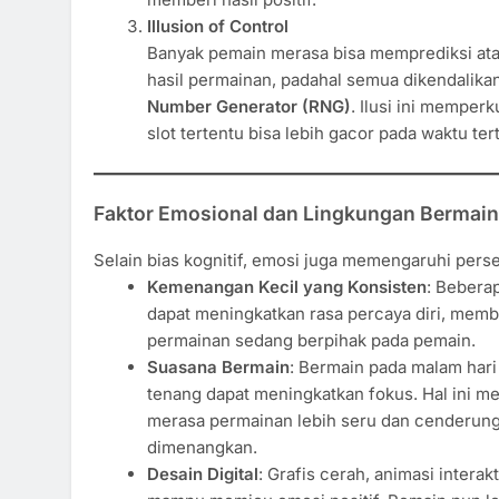
Illusion of Control
Banyak pemain merasa bisa memprediksi at
hasil permainan, padahal semua dikendalika
Number Generator (RNG)
. Ilusi ini memper
slot tertentu bisa lebih gacor pada waktu ter
Faktor Emosional dan Lingkungan Bermain
Selain bias kognitif, emosi juga memengaruhi pers
Kemenangan Kecil yang Konsisten
: Bebera
dapat meningkatkan rasa percaya diri, membe
permainan sedang berpihak pada pemain.
Suasana Bermain
: Bermain pada malam hari
tenang dapat meningkatkan fokus. Hal ini 
merasa permainan lebih seru dan cenderung
dimenangkan.
Desain Digital
: Grafis cerah, animasi interak