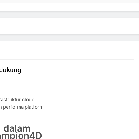
ndukung
astruktur cloud
an performa platform
d dalam
ampion4D