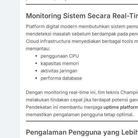
Monitoring Sistem Secara Real-T
Platform digital modern membutuhkan sistem pe
mendeteksi masalah sebelum berdampak pada pen
Cloud infrastructure menyediakan berbagai tools m
memantau:
penggunaan CPU
kapasitas memori
aktivitas jaringan
performa database
Dengan monitoring real-time ini, tim teknis Champ
melakukan tindakan cepat jika terdapat potensi ga
Pendekatan ini membantu menjaga
uptime platform
memastikan pengalaman pengguna tetap optimal.
Pengalaman Pengguna yang Lebih