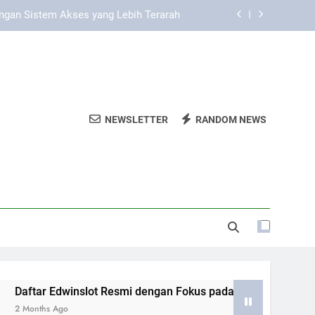
ngan Sistem Akses yang Lebih Terarah
smi dengan Fokus pada Keamanan Akun
i untuk Akses Akun yang Lebih Stabil
 Hal yang Perlu Diperhatikan Pengguna
NEWSLETTER
RANDOM NEWS
ngan Sistem Akses yang Lebih Terarah
smi dengan Fokus pada Keamanan Akun
i untuk Akses Akun yang Lebih Stabil
dwinslot Resmi dengan Fokus pada Keamanan Akun
Daft
o
2 Mon