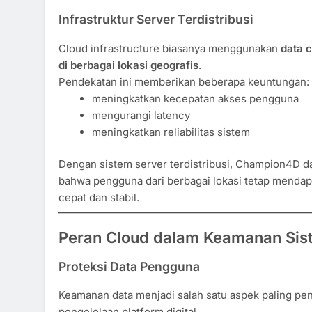
Infrastruktur Server Terdistribusi
Cloud infrastructure biasanya menggunakan
data 
di berbagai lokasi geografis
.
Pendekatan ini memberikan beberapa keuntungan:
meningkatkan kecepatan akses pengguna
mengurangi latency
meningkatkan reliabilitas sistem
Dengan sistem server terdistribusi, Champion4D 
bahwa pengguna dari berbagai lokasi tetap mendap
cepat dan stabil.
Peran Cloud dalam Keamanan Sis
Proteksi Data Pengguna
Keamanan data menjadi salah satu aspek paling pe
pengelolaan platform digital.