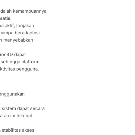
d adalah kemampuannya
matis
.
 aktif, lonjakan
g mampu beradaptasi
dan menyebabkan
ion4D dapat
 sehingga platform
aktivitas pengguna.
menggunakan
, sistem dapat secara
atan ini dikenal
stabilitas akses