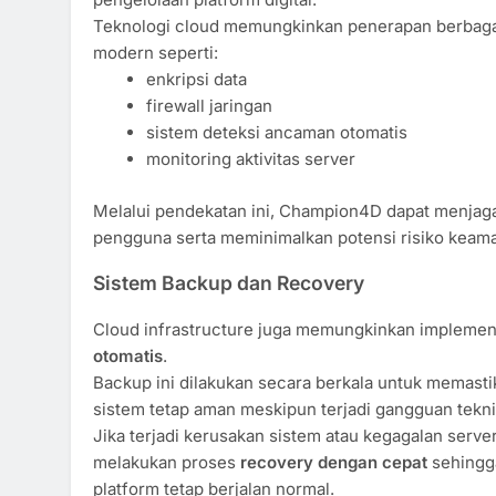
Teknologi cloud memungkinkan penerapan berbag
modern seperti:
enkripsi data
firewall jaringan
sistem deteksi ancaman otomatis
monitoring aktivitas server
Melalui pendekatan ini, Champion4D dapat menjaga 
pengguna serta meminimalkan potensi risiko keam
Sistem Backup dan Recovery
Cloud infrastructure juga memungkinkan implemen
otomatis
.
Backup ini dilakukan secara berkala untuk memast
sistem tetap aman meskipun terjadi gangguan tekni
Jika terjadi kerusakan sistem atau kegagalan server
melakukan proses
recovery dengan cepat
sehingg
platform tetap berjalan normal.