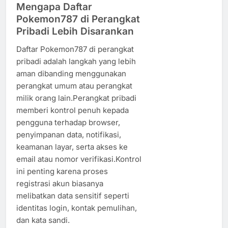
Mengapa Daftar
Pokemon787 di Perangkat
Pribadi Lebih Disarankan
Daftar Pokemon787 di perangkat
pribadi adalah langkah yang lebih
aman dibanding menggunakan
perangkat umum atau perangkat
milik orang lain.Perangkat pribadi
memberi kontrol penuh kepada
pengguna terhadap browser,
penyimpanan data, notifikasi,
keamanan layar, serta akses ke
email atau nomor verifikasi.Kontrol
ini penting karena proses
registrasi akun biasanya
melibatkan data sensitif seperti
identitas login, kontak pemulihan,
dan kata sandi.