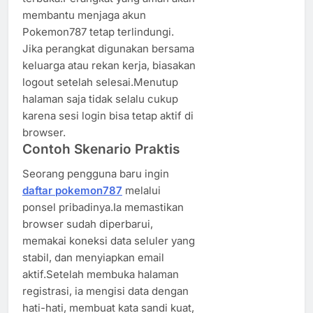
membantu menjaga akun
Pokemon787 tetap terlindungi.
Jika perangkat digunakan bersama
keluarga atau rekan kerja, biasakan
logout setelah selesai.Menutup
halaman saja tidak selalu cukup
karena sesi login bisa tetap aktif di
browser.
Contoh Skenario Praktis
Seorang pengguna baru ingin
daftar pokemon787
melalui
ponsel pribadinya.Ia memastikan
browser sudah diperbarui,
memakai koneksi data seluler yang
stabil, dan menyiapkan email
aktif.Setelah membuka halaman
registrasi, ia mengisi data dengan
hati-hati, membuat kata sandi kuat,