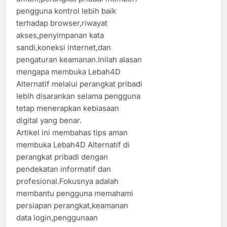
pengguna kontrol lebih baik
terhadap browser,riwayat
akses,penyimpanan kata
sandi,koneksi internet,dan
pengaturan keamanan.Inilah alasan
mengapa membuka Lebah4D
Alternatif melalui perangkat pribadi
lebih disarankan selama pengguna
tetap menerapkan kebiasaan
digital yang benar.
Artikel ini membahas tips aman
membuka Lebah4D Alternatif di
perangkat pribadi dengan
pendekatan informatif dan
profesional.Fokusnya adalah
membantu pengguna memahami
persiapan perangkat,keamanan
data login,penggunaan