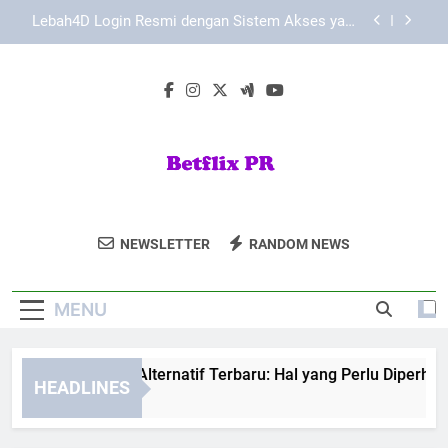
Skip
Daftar Edwinslot Resmi dengan Fokus pada
to
Keamanan Akun
content
Daftar Lebah4D Resmi untuk Akses Akun yang
Lebih Stabil
EDWINSLOT Link Alternatif Terbaru: Hal yang
Perlu Diperhatikan Pengguna
Lebah4D Login Resmi dengan Sistem Akses yang
Lebih Terarah
Daftar Edwinslot Resmi dengan Fokus pada
Keamanan Akun
Betflix PR
Nikmati Film Dan Acara TV Terbaik Dengan
Daftar Lebah4D Resmi untuk Akses Akun yang
NEWSLETTER
RANDOM NEWS
Lebih Stabil
Betflix PR.
MENU
WINSLOT Link Alternatif Terbaru: Hal yang Perlu Diperhatika
HEADLINES
Month Ago