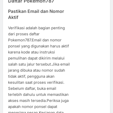
Daftar Pokemon787
Pastikan Email dan Nomor
Aktif
Verifikasi adalah bagian penting
dari proses daftar
Pokemon787.Email dan nomor
ponsel yang digunakan harus aktif
karena kode atau instruksi
pemulihan dapat dikirim melalui
salah satu jalur tersebut.Jika email
jarang dibuka atau nomor sudah
tidak aktif, pengguna akan
kesulitan saat proses verifikasi.
Sebelum daftar, buka email
terlebih dahulu untuk memastikan
akses masih tersedia.Periksa juga
apakah nomor ponsel dapat
menerima pesan.Kesiapan data