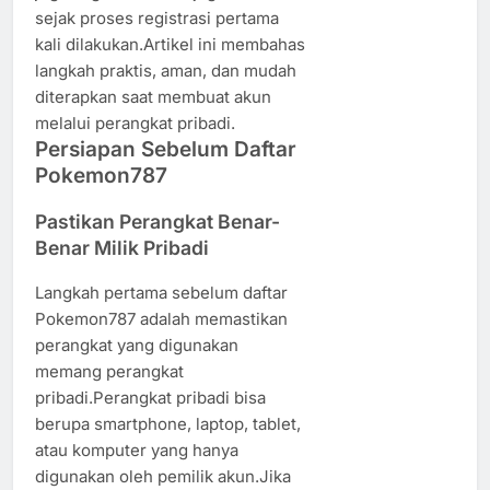
sejak proses registrasi pertama
kali dilakukan.Artikel ini membahas
langkah praktis, aman, dan mudah
diterapkan saat membuat akun
melalui perangkat pribadi.
Persiapan Sebelum Daftar
Pokemon787
Pastikan Perangkat Benar-
Benar Milik Pribadi
Langkah pertama sebelum daftar
Pokemon787 adalah memastikan
perangkat yang digunakan
memang perangkat
pribadi.Perangkat pribadi bisa
berupa smartphone, laptop, tablet,
atau komputer yang hanya
digunakan oleh pemilik akun.Jika