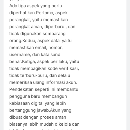
Ada tiga aspek yang perlu
diperhatikan.Pertama, aspek
perangkat, yaitu memastikan
perangkat aman, diperbarui, dan
tidak digunakan sembarang
orang.Kedua, aspek data, yaitu
memastikan email, nomor,
username, dan kata sandi
benar.Ketiga, aspek perilaku, yaitu
tidak membagikan kode verifikasi,
tidak terburu-buru, dan selalu
memeriksa ulang informasi akun.
Pendekatan seperti ini membantu
pengguna baru membangun
kebiasaan digital yang lebih
bertanggung jawab.Akun yang
dibuat dengan proses aman
biasanya lebih mudah dikelola dan