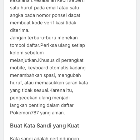
kesalahan.Kesalahan kecil seperti
satu huruf pada email atau satu
angka pada nomor ponsel dapat
membuat kode verifikasi tidak
diterima.
Jangan terburu-buru menekan
tombol daftar.Periksa ulang setiap
kolom sebelum
melanjutkan.Khusus di perangkat
mobile, keyboard otomatis kadang
menambahkan spasi, mengubah
huruf, atau memasukkan saran kata
yang tidak sesuai.Karena itu,
pengecekan ulang menjadi
langkah penting dalam daftar
Pokemon787 yang aman.
Buat Kata Sandi yang Kuat
Kata sandi adalah perlindungan