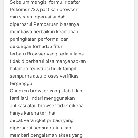
Sebelum mengisi formulir daftar
Pokemon787, pastikan browser
dan sistem operasi sudah
diperbarui.Pembaruan biasanya
membawa perbaikan keamanan,
peningkatan performa, dan
dukungan terhadap fitur
terbaru.Browser yang terlalu lama
tidak diperbarui bisa menyebabkan
halaman registrasi tidak tampil
sempurna atau proses verifikasi
terganggu.
Gunakan browser yang stabil dan
familiar.Hindari menggunakan
aplikasi atau browser tidak dikenal
hanya karena terlihat
cepat.Perangkat pribadi yang
diperbarui secara rutin akan
memberi pengalaman akses yang