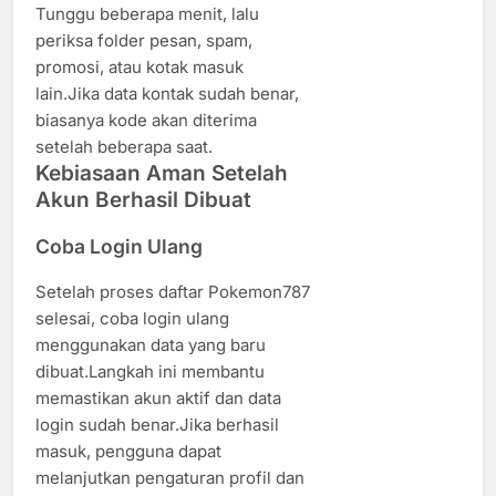
Tunggu beberapa menit, lalu
periksa folder pesan, spam,
promosi, atau kotak masuk
lain.Jika data kontak sudah benar,
biasanya kode akan diterima
setelah beberapa saat.
Kebiasaan Aman Setelah
Akun Berhasil Dibuat
Coba Login Ulang
Setelah proses daftar Pokemon787
selesai, coba login ulang
menggunakan data yang baru
dibuat.Langkah ini membantu
memastikan akun aktif dan data
login sudah benar.Jika berhasil
masuk, pengguna dapat
melanjutkan pengaturan profil dan