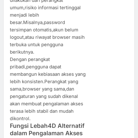
dilakukan dari perangkat
umum,risiko informasi tertinggal
menjadi lebih
besar.Misalnya,password
tersimpan otomatis,akun belum
logout,atau riwayat browser masih
terbuka untuk pengguna
berikutnya.
Dengan perangkat
pribadi,pengguna dapat
membangun kebiasaan akses yang
lebih konsisten.Perangkat yang
sama,browser yang sama,dan
pengaturan yang sudah dikenal
akan membuat pengalaman akses
terasa lebih stabil dan mudah
dikontrol.
Fungsi Lebah4D Alternatif
dalam Pengalaman Akses