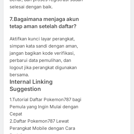
selesai dengan baik.
7.Bagaimana menjaga akun
tetap aman setelah daftar?
Aktifkan kunci layar perangkat,
simpan kata sandi dengan aman,
jangan bagikan kode verifikasi,
perbarui data pemulihan, dan
logout jika perangkat digunakan
bersama.
Internal Linking
Suggestion
1.Tutorial Daftar Pokemon787 bagi
Pemula yang Ingin Mulai dengan
Cepat
2.Daftar Pokemon787 Lewat
Perangkat Mobile dengan Cara