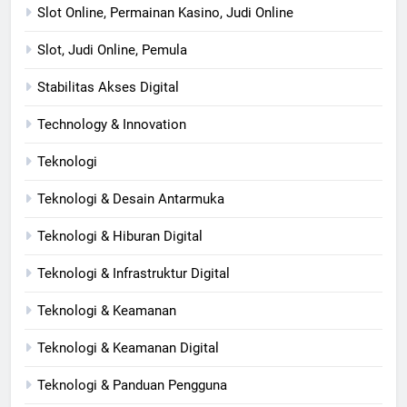
Slot Online, Permainan Kasino, Judi Online
Slot, Judi Online, Pemula
Stabilitas Akses Digital
Technology & Innovation
Teknologi
Teknologi & Desain Antarmuka
Teknologi & Hiburan Digital
Teknologi & Infrastruktur Digital
Teknologi & Keamanan
Teknologi & Keamanan Digital
Teknologi & Panduan Pengguna