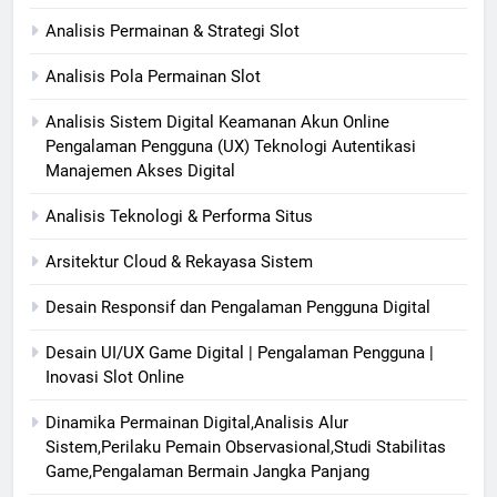
Analisis Permainan & Strategi Slot
Analisis Pola Permainan Slot
Analisis Sistem Digital Keamanan Akun Online
Pengalaman Pengguna (UX) Teknologi Autentikasi
Manajemen Akses Digital
Analisis Teknologi & Performa Situs
Arsitektur Cloud & Rekayasa Sistem
Desain Responsif dan Pengalaman Pengguna Digital
Desain UI/UX Game Digital | Pengalaman Pengguna |
Inovasi Slot Online
Dinamika Permainan Digital,Analisis Alur
Sistem,Perilaku Pemain Observasional,Studi Stabilitas
Game,Pengalaman Bermain Jangka Panjang