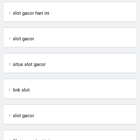
slot gacor hari ini
slot gacor
situs slot gacor
link slot
slot gacor