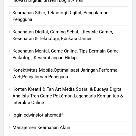
Inovasi Digital, Sistem Login Aman
Keamanan Siber, Teknologi Digital, Pengalaman
Pengguna
Kesehatan Digital, Gaming Sehat, Lifestyle Gamer,
Kesehatan & Teknologi, Edukasi Gamer
Kesehatan Mental, Game Online, Tips Bermain Game,
Psikologi, Keseimbangan Hidup
Konektivitas Mobile,Optimalisasi Jaringan,Performa
Web,Pengalaman Pengguna
Konten Kreatif & Fan Art Media Sosial & Budaya Digital
Analisis Tren Game Pokémon Legendaris Komunitas &
Interaksi Online
login edwinslot alternatif
Manajemen Keamanan Akun