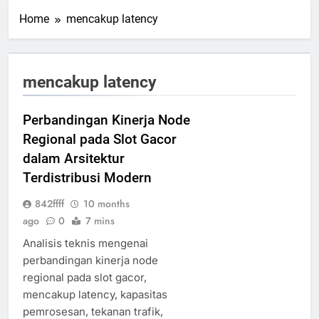
Home
mencakup latency
mencakup latency
Perbandingan Kinerja Node
Regional pada Slot Gacor
dalam Arsitektur
Terdistribusi Modern
842ffff
10 months
ago
0
7 mins
Analisis teknis mengenai
perbandingan kinerja node
regional pada slot gacor,
mencakup latency, kapasitas
pemrosesan, tekanan trafik,