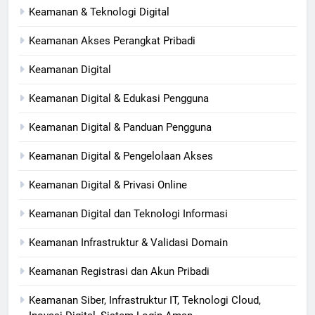
Keamanan & Teknologi Digital
Keamanan Akses Perangkat Pribadi
Keamanan Digital
Keamanan Digital & Edukasi Pengguna
Keamanan Digital & Panduan Pengguna
Keamanan Digital & Pengelolaan Akses
Keamanan Digital & Privasi Online
Keamanan Digital dan Teknologi Informasi
Keamanan Infrastruktur & Validasi Domain
Keamanan Registrasi dan Akun Pribadi
Keamanan Siber, Infrastruktur IT, Teknologi Cloud,