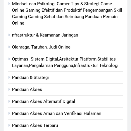
Mindset dan Psikologi Gamer Tips & Strategi Game
Online Gaming Efektif dan Produktif Pengembangan Skill
Gaming Gaming Sehat dan Seimbang Panduan Pemain
Online
nfrastruktur & Keamanan Jaringan
Olahraga, Taruhan, Judi Online
Optimasi Sistem Digital,Arsitektur Platform,Stabilitas
Layanan,Pengalaman Pengguna,Infrastruktur Teknologi
Panduan & Strategi
Panduan Akses
Panduan Akses Alternatif Digital
Panduan Akses Aman dan Verifikasi Halaman
Panduan Akses Terbaru