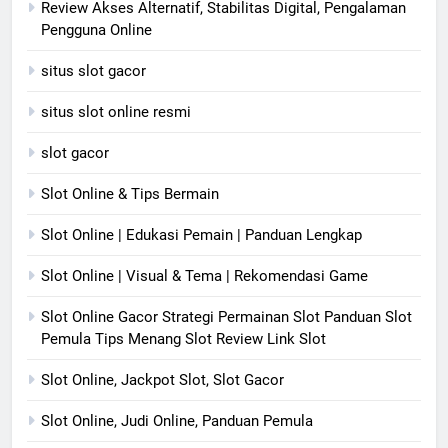
Review Akses Alternatif, Stabilitas Digital, Pengalaman
Pengguna Online
situs slot gacor
situs slot online resmi
slot gacor
Slot Online & Tips Bermain
Slot Online | Edukasi Pemain | Panduan Lengkap
Slot Online | Visual & Tema | Rekomendasi Game
Slot Online Gacor Strategi Permainan Slot Panduan Slot
Pemula Tips Menang Slot Review Link Slot
Slot Online, Jackpot Slot, Slot Gacor
Slot Online, Judi Online, Panduan Pemula