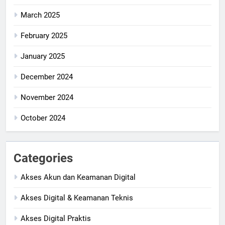
March 2025
February 2025
January 2025
December 2024
November 2024
October 2024
Categories
Akses Akun dan Keamanan Digital
Akses Digital & Keamanan Teknis
Akses Digital Praktis