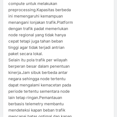
compute untuk melakukan
preprocessing.Kapasitas berbeda
ini memengaruhi kemampuan
menangani lonjakan trafik.Platform
dengan trafik padat memerlukan
node regional yang tidak hanya
cepat tetapi juga tahan beban
tinggi agar tidak terjadi antrian
paket secara lokal.
Selain itu pola trafik per wilayah
berperan besar dalam penentuan
kinerja.Jam sibuk berbeda antar
negara sehingga node tertentu
dapat mengalami kemacetan pada
periode tertentu sementara node
lain tetap ringan.Pemantauan
berbasis telemetry membantu
mendeteksi kapan beban trafik
mencapai batas optimal dan kapan