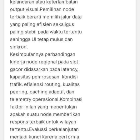
kelancaran atau keterlambatan
output visual.Pemilihan node
terbaik berarti memilih jalur data
yang paling efisien sekaligus
paling stabil pada waktu tertentu
sehingga UI tetap mulus dan
sinkron.
Kesimpulannya perbandingan
kinerja node regional pada slot
gacor didasarkan pada latency,
kapasitas pemrosesan, kondisi
trafik, efisiensi routing, kualitas
peering, caching adaptif, dan
telemetry operasional.Kombinasi
faktor inilah yang menentukan
apakah suatu node memberikan
respons terbaik untuk wilayah
tertentu.Evaluasi berkelanjutan
menjadi kunci karena performa