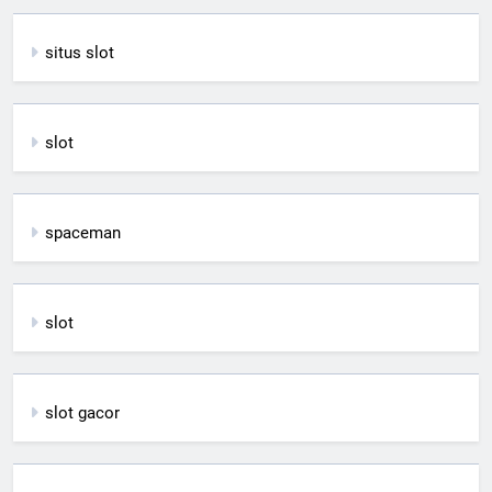
situs slot
slot
spaceman
slot
slot gacor