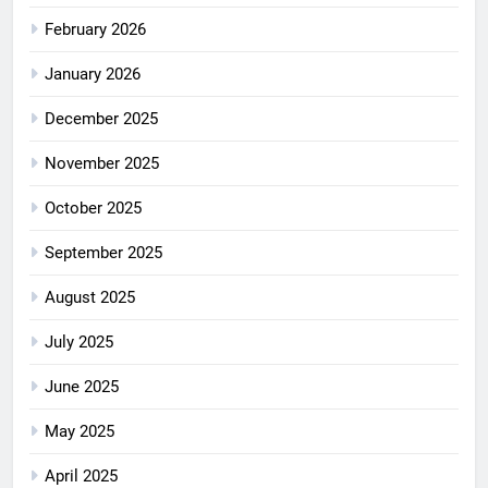
February 2026
January 2026
December 2025
November 2025
October 2025
September 2025
August 2025
July 2025
June 2025
May 2025
April 2025