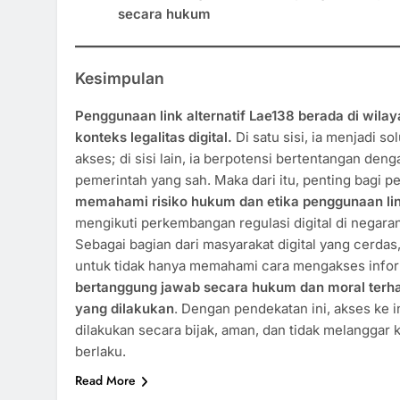
secara hukum
Kesimpulan
Penggunaan link alternatif Lae138 berada di wila
konteks legalitas digital.
Di satu sisi, ia menjadi s
akses; di sisi lain, ia berpotensi bertentangan deng
pemerintah yang sah. Maka dari itu, penting bagi 
memahami risiko hukum dan etika penggunaan link
mengikuti perkembangan regulasi digital di negar
Sebagai bagian dari masyarakat digital yang cerdas
untuk tidak hanya memahami cara mengakses inform
bertanggung jawab secara hukum dan moral terhad
yang dilakukan
. Dengan pendekatan ini, akses ke i
dilakukan secara bijak, aman, dan tidak melanggar
berlaku.
Read More