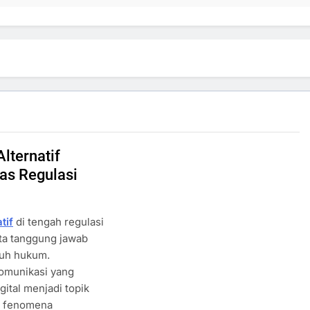
lternatif
tas Regulasi
tif
di tengah regulasi
erta tanggung jawab
tuh hukum.
komunikasi yang
ital menjadi topik
ah fenomena