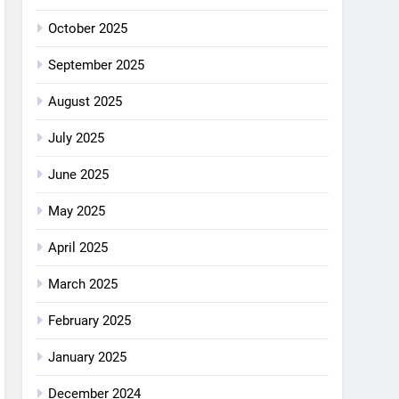
October 2025
September 2025
August 2025
July 2025
June 2025
May 2025
April 2025
March 2025
February 2025
January 2025
December 2024