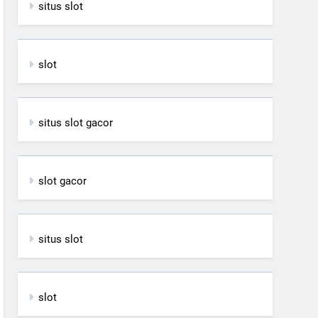
situs slot
slot
situs slot gacor
slot gacor
situs slot
slot