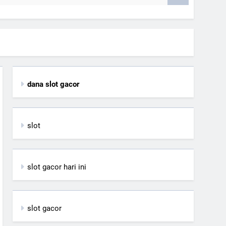
dana slot gacor
slot
slot gacor hari ini
slot gacor