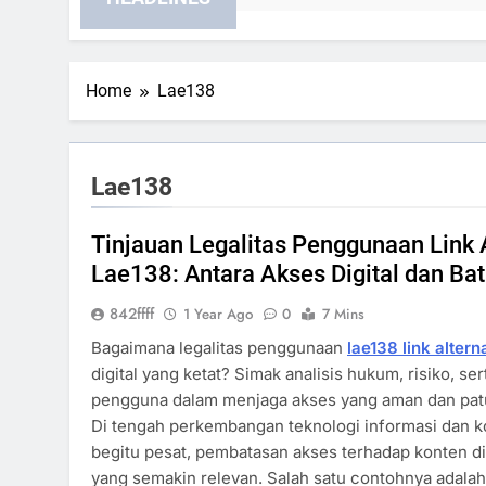
Home
Lae138
Lae138
Tinjauan Legalitas Penggunaan Link A
Lae138: Antara Akses Digital dan Ba
842ffff
1 Year Ago
0
7 Mins
Bagaimana legalitas penggunaan
lae138 link alterna
digital yang ketat? Simak analisis hukum, risiko, s
pengguna dalam menjaga akses yang aman dan pa
Di tengah perkembangan teknologi informasi dan 
begitu pesat, pembatasan akses terhadap konten dig
yang semakin relevan. Salah satu contohnya adal