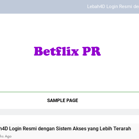
Lebah4D Login Resmi de
Daftar Edwinslot Re
Daftar Lebah4D Resm
EDWINSLOT Link Alternatif Terbaru:
Lebah4D Login Resmi de
Daftar Edwinslot Re
flix PR
lm Dan Acara TV Terbaik Dengan Betflix PR.
Daftar Lebah4D Resm
SAMPLE PAGE
smi dengan Sistem Akses yang Lebih Terarah
Daftar E
2 Months A