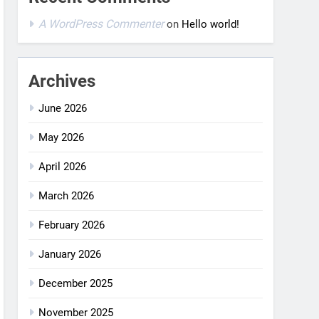
A WordPress Commenter
on
Hello world!
Archives
June 2026
May 2026
April 2026
March 2026
February 2026
January 2026
December 2025
November 2025