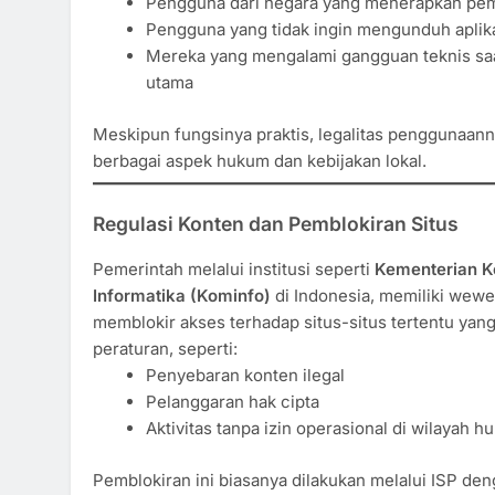
Pengguna dari negara yang menerapkan pem
Pengguna yang tidak ingin mengunduh aplik
Mereka yang mengalami gangguan teknis s
utama
Meskipun fungsinya praktis, legalitas penggunaanny
berbagai aspek hukum dan kebijakan lokal.
Regulasi Konten dan Pemblokiran Situs
Pemerintah melalui institusi seperti
Kementerian K
Informatika (Kominfo)
di Indonesia, memiliki wew
memblokir akses terhadap situs-situs tertentu ya
peraturan, seperti:
Penyebaran konten ilegal
Pelanggaran hak cipta
Aktivitas tanpa izin operasional di wilayah h
Pemblokiran ini biasanya dilakukan melalui ISP de