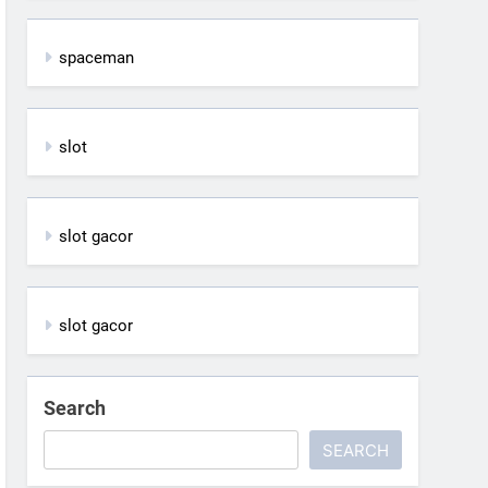
spaceman
slot
slot gacor
slot gacor
Search
SEARCH