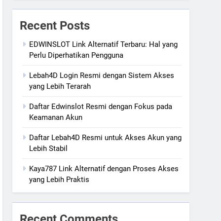
Recent Posts
EDWINSLOT Link Alternatif Terbaru: Hal yang
Perlu Diperhatikan Pengguna
Lebah4D Login Resmi dengan Sistem Akses
yang Lebih Terarah
Daftar Edwinslot Resmi dengan Fokus pada
Keamanan Akun
Daftar Lebah4D Resmi untuk Akses Akun yang
Lebih Stabil
Kaya787 Link Alternatif dengan Proses Akses
yang Lebih Praktis
Recent Comments