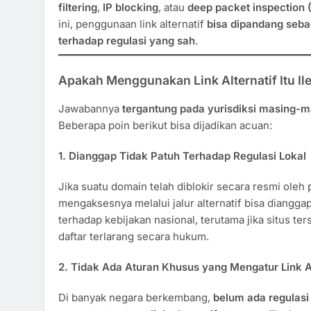
filtering
,
IP blocking
, atau
deep packet inspection 
ini, penggunaan link alternatif
bisa dipandang seba
terhadap regulasi yang sah
.
Apakah Menggunakan Link Alternatif Itu Il
Jawabannya
tergantung pada yurisdiksi masing-m
Beberapa poin berikut bisa dijadikan acuan:
1.
Dianggap Tidak Patuh Terhadap Regulasi Lokal
Jika suatu domain telah diblokir secara resmi oleh
mengaksesnya melalui jalur alternatif bisa diangg
terhadap kebijakan nasional, terutama jika situs te
daftar terlarang secara hukum.
2.
Tidak Ada Aturan Khusus yang Mengatur Link Al
Di banyak negara berkembang,
belum ada regulasi 