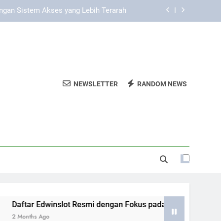
ngan Sistem Akses yang Lebih Terarah
smi dengan Fokus pada Keamanan Akun
i untuk Akses Akun yang Lebih Stabil
 Hal yang Perlu Diperhatikan Pengguna
NEWSLETTER
RANDOM NEWS
ngan Sistem Akses yang Lebih Terarah
smi dengan Fokus pada Keamanan Akun
i untuk Akses Akun yang Lebih Stabil
dwinslot Resmi dengan Fokus pada Keamanan Akun
Daf
go
2 Mo