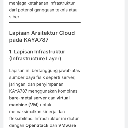
menjaga ketahanan infrastruktur
dari potensi gangguan teknis atau
siber.
Lapisan Arsitektur Cloud
pada KAYA787
1. Lapisan Infrastruktur
(Infrastructure Layer)
Lapisan ini bertanggung jawab atas
sumber daya fisik seperti server,
jaringan, dan penyimpanan.
KAYA787 menggunakan kombinasi
bare-metal server
dan
virtual
machine (VM)
untuk
memaksimalkan kinerja dan
fleksibilitas. Infrastruktur ini diatur
dengan
OpenStack
dan
VMware