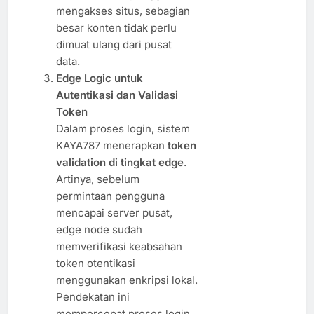
mengakses situs, sebagian
besar konten tidak perlu
dimuat ulang dari pusat
data.
Edge Logic untuk
Autentikasi dan Validasi
Token
Dalam proses login, sistem
KAYA787 menerapkan
token
validation di tingkat edge
.
Artinya, sebelum
permintaan pengguna
mencapai server pusat,
edge node sudah
memverifikasi keabsahan
token otentikasi
menggunakan enkripsi lokal.
Pendekatan ini
mempercepat proses login