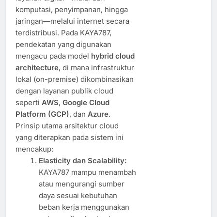
komputasi, penyimpanan, hingga
jaringan—melalui internet secara
terdistribusi. Pada KAYA787,
pendekatan yang digunakan
mengacu pada model
hybrid cloud
architecture
, di mana infrastruktur
lokal (on-premise) dikombinasikan
dengan layanan publik cloud
seperti
AWS
,
Google Cloud
Platform (GCP)
, dan
Azure
.
Prinsip utama arsitektur cloud
yang diterapkan pada sistem ini
mencakup:
Elasticity dan Scalability:
KAYA787 mampu menambah
atau mengurangi sumber
daya sesuai kebutuhan
beban kerja menggunakan