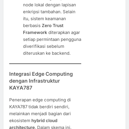
node lokal dengan lapisan
enkripsi tambahan. Selain
itu, sistem keamanan
berbasis
Zero Trust
Framework
diterapkan agar
setiap permintaan pengguna
diverifikasi sebelum
diteruskan ke backend.
Integrasi Edge Computing
dengan Infrastruktur
KAYA787
Penerapan edge computing di
KAYA787 tidak berdiri sendiri,
melainkan menjadi bagian dari
ekosistem
hybrid cloud
architecture
. Dalam skema ini,