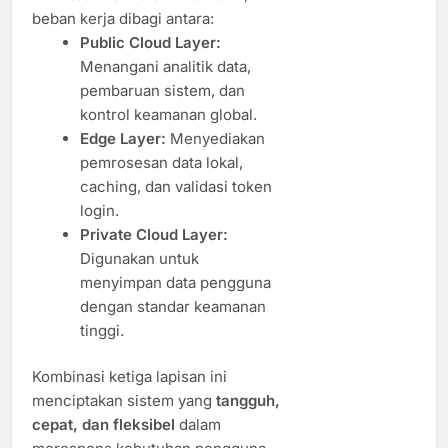
beban kerja dibagi antara:
Public Cloud Layer:
Menangani analitik data,
pembaruan sistem, dan
kontrol keamanan global.
Edge Layer:
Menyediakan
pemrosesan data lokal,
caching, dan validasi token
login.
Private Cloud Layer:
Digunakan untuk
menyimpan data pengguna
dengan standar keamanan
tinggi.
Kombinasi ketiga lapisan ini
menciptakan sistem yang
tangguh,
cepat, dan fleksibel
dalam