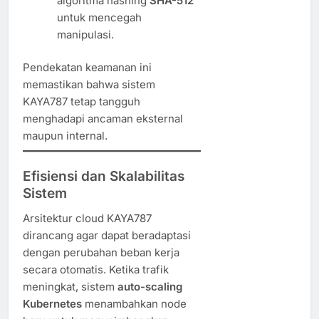
algoritma hashing
SHA-512
untuk mencegah
manipulasi.
Pendekatan keamanan ini
memastikan bahwa sistem
KAYA787 tetap tangguh
menghadapi ancaman eksternal
maupun internal.
Efisiensi dan Skalabilitas
Sistem
Arsitektur cloud KAYA787
dirancang agar dapat beradaptasi
dengan perubahan beban kerja
secara otomatis. Ketika trafik
meningkat, sistem
auto-scaling
Kubernetes
menambahkan node