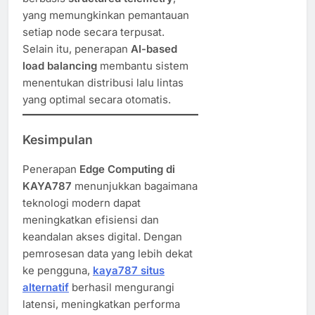
yang memungkinkan pemantauan
setiap node secara terpusat.
Selain itu, penerapan
AI-based
load balancing
membantu sistem
menentukan distribusi lalu lintas
yang optimal secara otomatis.
Kesimpulan
Penerapan
Edge Computing di
KAYA787
menunjukkan bagaimana
teknologi modern dapat
meningkatkan efisiensi dan
keandalan akses digital. Dengan
pemrosesan data yang lebih dekat
ke pengguna,
kaya787 situs
alternatif
berhasil mengurangi
latensi, meningkatkan performa