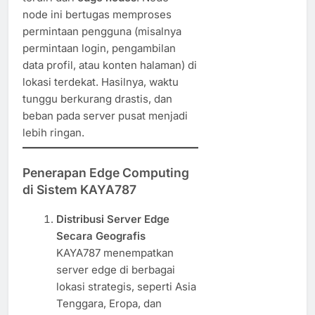
node ini bertugas memproses
permintaan pengguna (misalnya
permintaan login, pengambilan
data profil, atau konten halaman) di
lokasi terdekat. Hasilnya, waktu
tunggu berkurang drastis, dan
beban pada server pusat menjadi
lebih ringan.
Penerapan Edge Computing
di Sistem KAYA787
Distribusi Server Edge
Secara Geografis
KAYA787 menempatkan
server edge di berbagai
lokasi strategis, seperti Asia
Tenggara, Eropa, dan