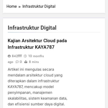
Home
Infrastruktur Digital
Infrastruktur Digital
Kajian Arsitektur Cloud pada
Infrastruktur KAYA787
842ffff
10 months
ago
0
8 mins
Artikel ini mengulas secara
mendalam arsitektur cloud yang
diterapkan dalam infrastruktur
KAYA787, mencakup model
penyimpanan, manajemen
skalabilitas, sistem keamanan data,
dan efisiensi sumber daya digital.