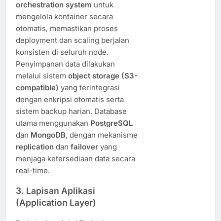
orchestration system
untuk
mengelola kontainer secara
otomatis, memastikan proses
deployment dan scaling berjalan
konsisten di seluruh node.
Penyimpanan data dilakukan
melalui sistem
object storage (S3-
compatible)
yang terintegrasi
dengan enkripsi otomatis serta
sistem backup harian. Database
utama menggunakan
PostgreSQL
dan
MongoDB
, dengan mekanisme
replication
dan
failover
yang
menjaga ketersediaan data secara
real-time.
3. Lapisan Aplikasi
(Application Layer)