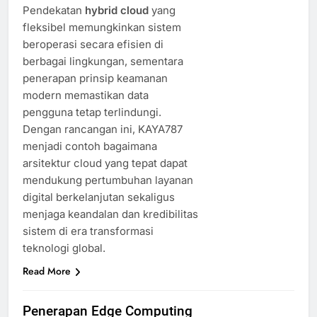
Pendekatan
hybrid cloud
yang
fleksibel memungkinkan sistem
beroperasi secara efisien di
berbagai lingkungan, sementara
penerapan prinsip keamanan
modern memastikan data
pengguna tetap terlindungi.
Dengan rancangan ini, KAYA787
menjadi contoh bagaimana
arsitektur cloud yang tepat dapat
mendukung pertumbuhan layanan
digital berkelanjutan sekaligus
menjaga keandalan dan kredibilitas
sistem di era transformasi
teknologi global.
Read More
Penerapan Edge Computing