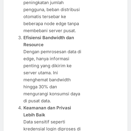
peningkatan jumlah
pengguna, beban distribusi
otomatis tersebar ke
beberapa node edge tanpa
membebani server pusat.
Efisiensi Bandwidth dan
Resource
Dengan pemrosesan data di
edge, hanya informasi
penting yang dikirim ke
server utama. Ini
menghemat bandwidth
hingga 30% dan
mengurangi konsumsi daya
di pusat data.
Keamanan dan Privasi
Lebih Baik
Data sensitif seperti
kredensial login diproses di