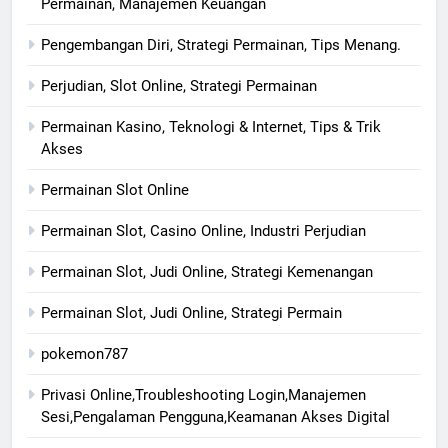
Permainan, Manajemen Keuangan
Pengembangan Diri, Strategi Permainan, Tips Menang.
Perjudian, Slot Online, Strategi Permainan
Permainan Kasino, Teknologi & Internet, Tips & Trik
Akses
Permainan Slot Online
Permainan Slot, Casino Online, Industri Perjudian
Permainan Slot, Judi Online, Strategi Kemenangan
Permainan Slot, Judi Online, Strategi Permain
pokemon787
Privasi Online,Troubleshooting Login,Manajemen
Sesi,Pengalaman Pengguna,Keamanan Akses Digital