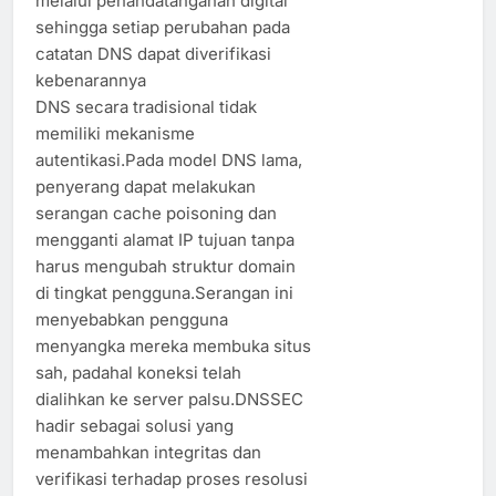
melalui penandatanganan digital
sehingga setiap perubahan pada
catatan DNS dapat diverifikasi
kebenarannya
DNS secara tradisional tidak
memiliki mekanisme
autentikasi.Pada model DNS lama,
penyerang dapat melakukan
serangan cache poisoning dan
mengganti alamat IP tujuan tanpa
harus mengubah struktur domain
di tingkat pengguna.Serangan ini
menyebabkan pengguna
menyangka mereka membuka situs
sah, padahal koneksi telah
dialihkan ke server palsu.DNSSEC
hadir sebagai solusi yang
menambahkan integritas dan
verifikasi terhadap proses resolusi