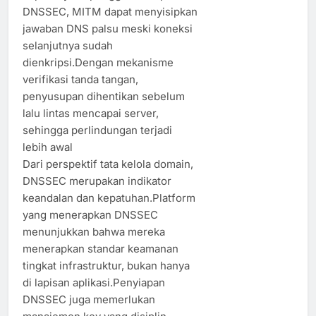
DNSSEC, MITM dapat menyisipkan
jawaban DNS palsu meski koneksi
selanjutnya sudah
dienkripsi.Dengan mekanisme
verifikasi tanda tangan,
penyusupan dihentikan sebelum
lalu lintas mencapai server,
sehingga perlindungan terjadi
lebih awal
Dari perspektif tata kelola domain,
DNSSEC merupakan indikator
keandalan dan kepatuhan.Platform
yang menerapkan DNSSEC
menunjukkan bahwa mereka
menerapkan standar keamanan
tingkat infrastruktur, bukan hanya
di lapisan aplikasi.Penyiapan
DNSSEC juga memerlukan