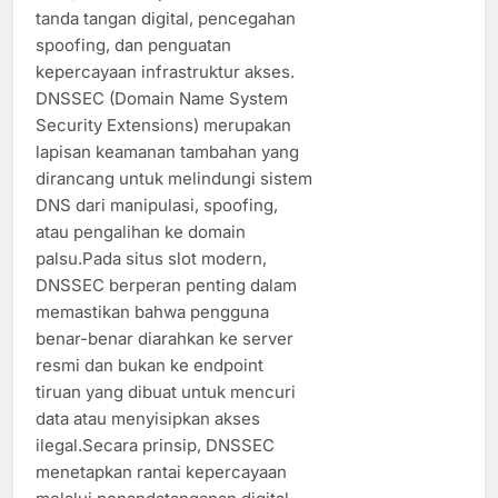
tanda tangan digital, pencegahan
spoofing, dan penguatan
kepercayaan infrastruktur akses.
DNSSEC (Domain Name System
Security Extensions) merupakan
lapisan keamanan tambahan yang
dirancang untuk melindungi sistem
DNS dari manipulasi, spoofing,
atau pengalihan ke domain
palsu.Pada situs slot modern,
DNSSEC berperan penting dalam
memastikan bahwa pengguna
benar-benar diarahkan ke server
resmi dan bukan ke endpoint
tiruan yang dibuat untuk mencuri
data atau menyisipkan akses
ilegal.Secara prinsip, DNSSEC
menetapkan rantai kepercayaan