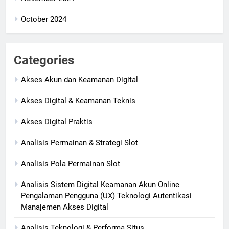
October 2024
Categories
Akses Akun dan Keamanan Digital
Akses Digital & Keamanan Teknis
Akses Digital Praktis
Analisis Permainan & Strategi Slot
Analisis Pola Permainan Slot
Analisis Sistem Digital Keamanan Akun Online
Pengalaman Pengguna (UX) Teknologi Autentikasi
Manajemen Akses Digital
Analisis Teknologi & Performa Situs