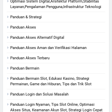
Optimasi Sistem Digital,Arsitektur Platform,Stabilitas
Layanan,Pengalaman Pengguna,Infrastruktur Teknologi
Panduan & Strategi
Panduan Akses
Panduan Akses Alternatif Digital
Panduan Akses Aman dan Verifikasi Halaman
Panduan Akses Terbaru
Panduan Bermain
Panduan Bermain Slot, Edukasi Kasino, Strategi
Permainan, Game dan Hiburan, Tips dan Trik Slot
Panduan Login dan Solusi Masalah
Panduan Login Nyaman, Tips Slot Online, Optimasi
Akses Situs, Keamanan Akun Slot, Strategi Login Cepat