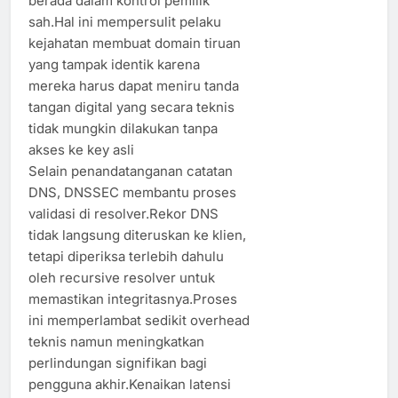
berada dalam kontrol pemilik
sah.Hal ini mempersulit pelaku
kejahatan membuat domain tiruan
yang tampak identik karena
mereka harus dapat meniru tanda
tangan digital yang secara teknis
tidak mungkin dilakukan tanpa
akses ke key asli
Selain penandatanganan catatan
DNS, DNSSEC membantu proses
validasi di resolver.Rekor DNS
tidak langsung diteruskan ke klien,
tetapi diperiksa terlebih dahulu
oleh recursive resolver untuk
memastikan integritasnya.Proses
ini memperlambat sedikit overhead
teknis namun meningkatkan
perlindungan signifikan bagi
pengguna akhir.Kenaikan latensi