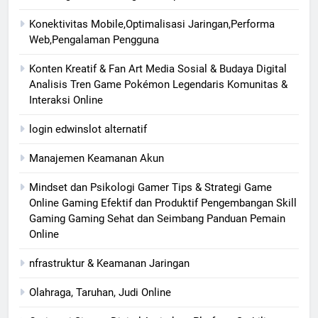
Konektivitas Mobile,Optimalisasi Jaringan,Performa
Web,Pengalaman Pengguna
Konten Kreatif & Fan Art Media Sosial & Budaya Digital
Analisis Tren Game Pokémon Legendaris Komunitas &
Interaksi Online
login edwinslot alternatif
Manajemen Keamanan Akun
Mindset dan Psikologi Gamer Tips & Strategi Game
Online Gaming Efektif dan Produktif Pengembangan Skill
Gaming Gaming Sehat dan Seimbang Panduan Pemain
Online
nfrastruktur & Keamanan Jaringan
Olahraga, Taruhan, Judi Online