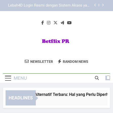
Skip
Daftar Edwinslot Resmi dengan Fokus pada
to
Keamanan Akun
content
Daftar Lebah4D Resmi untuk Akses Akun yang
Lebih Stabil
EDWINSLOT Link Alternatif Terbaru: Hal yang
Perlu Diperhatikan Pengguna
Lebah4D Login Resmi dengan Sistem Akses yang
Lebih Terarah
Daftar Edwinslot Resmi dengan Fokus pada
Keamanan Akun
Betflix PR
Nikmati Film Dan Acara TV Terbaik Dengan
Daftar Lebah4D Resmi untuk Akses Akun yang
NEWSLETTER
RANDOM NEWS
Lebih Stabil
Betflix PR.
MENU
DWINSLOT Link Alternatif Terbaru: Hal yang Perlu Diperhatik
HEADLINES
 Month Ago