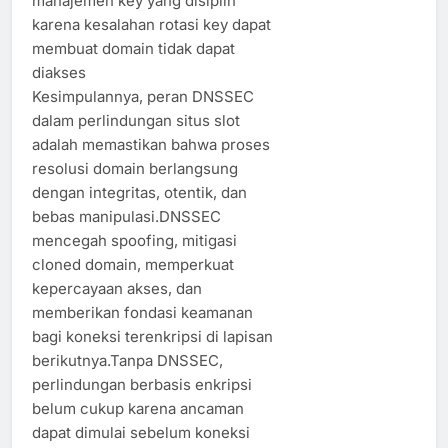
manajemen key yang disiplin
karena kesalahan rotasi key dapat
membuat domain tidak dapat
diakses
Kesimpulannya, peran DNSSEC
dalam perlindungan situs slot
adalah memastikan bahwa proses
resolusi domain berlangsung
dengan integritas, otentik, dan
bebas manipulasi.DNSSEC
mencegah spoofing, mitigasi
cloned domain, memperkuat
kepercayaan akses, dan
memberikan fondasi keamanan
bagi koneksi terenkripsi di lapisan
berikutnya.Tanpa DNSSEC,
perlindungan berbasis enkripsi
belum cukup karena ancaman
dapat dimulai sebelum koneksi