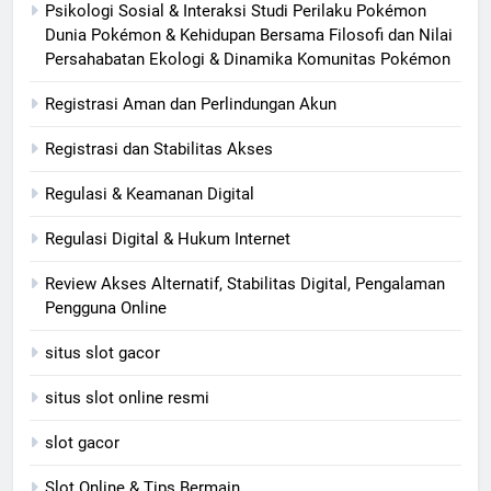
Psikologi Sosial & Interaksi Studi Perilaku Pokémon
Dunia Pokémon & Kehidupan Bersama Filosofi dan Nilai
Persahabatan Ekologi & Dinamika Komunitas Pokémon
Registrasi Aman dan Perlindungan Akun
Registrasi dan Stabilitas Akses
Regulasi & Keamanan Digital
Regulasi Digital & Hukum Internet
Review Akses Alternatif, Stabilitas Digital, Pengalaman
Pengguna Online
situs slot gacor
situs slot online resmi
slot gacor
Slot Online & Tips Bermain