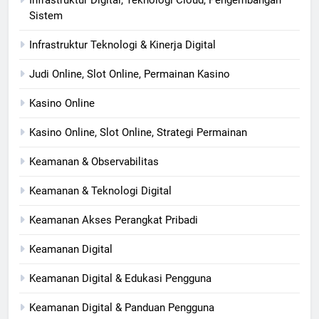
Infrastruktur Digital, Teknologi Cloud, Pengembangan
Sistem
Infrastruktur Teknologi & Kinerja Digital
Judi Online, Slot Online, Permainan Kasino
Kasino Online
Kasino Online, Slot Online, Strategi Permainan
Keamanan & Observabilitas
Keamanan & Teknologi Digital
Keamanan Akses Perangkat Pribadi
Keamanan Digital
Keamanan Digital & Edukasi Pengguna
Keamanan Digital & Panduan Pengguna