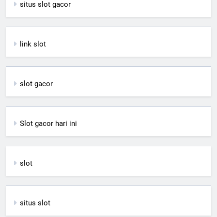
situs slot gacor
link slot
slot gacor
Slot gacor hari ini
slot
situs slot