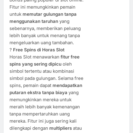
Fitur ini memungkinkan pemain
untuk
memutar gulungan tanpa
menggunakan taruhan
yang
sebenarnya, memberikan peluang
lebih banyak untuk menang tanpa
mengeluarkan uang tambahan.
?
Free Spins di Horas Slot
Horas Slot menawarkan
fitur free
spins yang sering dipicu
oleh
simbol tertentu atau kombinasi
simbol pada gulungan. Selama free
spins, pemain dapat
mendapatkan
putaran ekstra tanpa biaya
yang
memungkinkan mereka untuk
meraih lebih banyak kemenangan
tanpa mempertaruhkan uang
mereka. Fitur ini juga sering kali
dilengkapi dengan
multipliers
atau