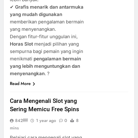
✔
Grafis menarik dan antarmuka
yang mudah digunakan
memberikan pengalaman bermain
yang menyenangkan.
Dengan fitur-fitur unggulan ini,
Horas Slot
menjadi pilihan yang
sempurna bagi pemain yang ingin
menikmati
pengalaman bermain
yang lebih menguntungkan dan
menyenangkan
. ?
Read More
Cara Mengenali Slot yang
Sering Memicu Free Spins
842ffff
1 year ago
0
8
mins
Pelajari cara mengenali slot yang