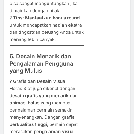
bisa sangat menguntungkan jika
dimainkan dengan bijak.
?
Tips:
Manfaatkan bonus round
untuk mendapatkan
hadiah ekstra
dan tingkatkan peluang Anda untuk
menang lebih banyak.
6. Desain Menarik dan
Pengalaman Pengguna
yang Mulus
?
Grafis dan Desain Visual
Horas Slot juga dikenal dengan
desain grafis yang menarik
dan
animasi halus
yang membuat
pengalaman bermain semakin
menyenangkan. Dengan
grafis
berkualitas tinggi
, pemain dapat
merasakan
pengalaman visual