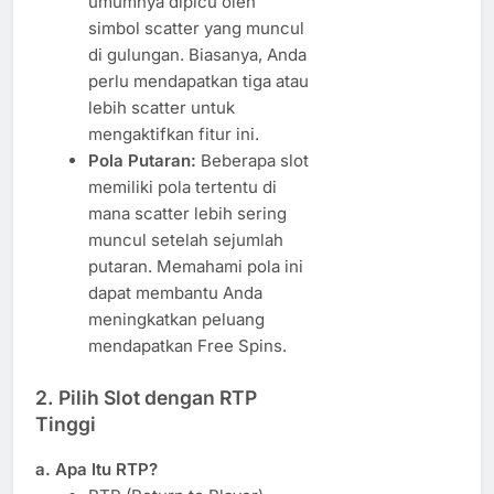
umumnya dipicu oleh
simbol scatter yang muncul
di gulungan. Biasanya, Anda
perlu mendapatkan tiga atau
lebih scatter untuk
mengaktifkan fitur ini.
Pola Putaran:
Beberapa slot
memiliki pola tertentu di
mana scatter lebih sering
muncul setelah sejumlah
putaran. Memahami pola ini
dapat membantu Anda
meningkatkan peluang
mendapatkan Free Spins.
2. Pilih Slot dengan RTP
Tinggi
a. Apa Itu RTP?