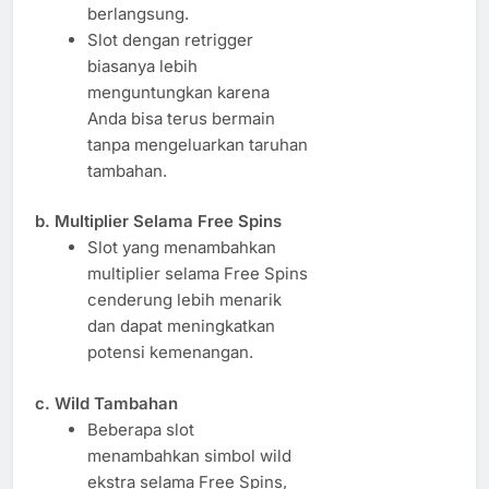
berlangsung.
Slot dengan retrigger
biasanya lebih
menguntungkan karena
Anda bisa terus bermain
tanpa mengeluarkan taruhan
tambahan.
b. Multiplier Selama Free Spins
Slot yang menambahkan
multiplier selama Free Spins
cenderung lebih menarik
dan dapat meningkatkan
potensi kemenangan.
c. Wild Tambahan
Beberapa slot
menambahkan simbol wild
ekstra selama Free Spins,