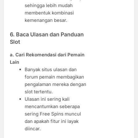
sehingga lebih mudah
membentuk kombinasi
kemenangan besar.
6. Baca Ulasan dan Panduan
Slot
a. Cari Rekomendasi dari Pemain
Lain
Banyak situs ulasan dan
forum pemain membagikan
pengalaman mereka dengan
slot tertentu.
Ulasan ini sering kali
mencantumkan seberapa
sering Free Spins muncul
dan apakah fitur ini layak
diincar.