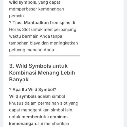
wild symbols
, yang dapat
memperbesar kemenangan
pemain.
?
Tips:
Manfaatkan free spins
di
Horas Slot untuk memperpanjang
waktu bermain Anda tanpa
tambahan biaya dan meningkatkan
peluang menang Anda.
3. Wild Symbols untuk
Kombinasi Menang Lebih
Banyak
?
Apa Itu Wild Symbol?
Wild symbols
adalah simbol
khusus dalam permainan slot yang
dapat menggantikan simbol lain
untuk
membentuk kombinasi
kemenangan
. Ini memberikan