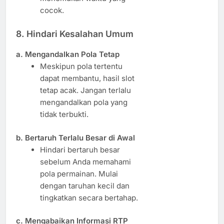
cocok.
8. Hindari Kesalahan Umum
a. Mengandalkan Pola Tetap
Meskipun pola tertentu
dapat membantu, hasil slot
tetap acak. Jangan terlalu
mengandalkan pola yang
tidak terbukti.
b. Bertaruh Terlalu Besar di Awal
Hindari bertaruh besar
sebelum Anda memahami
pola permainan. Mulai
dengan taruhan kecil dan
tingkatkan secara bertahap.
c. Mengabaikan Informasi RTP