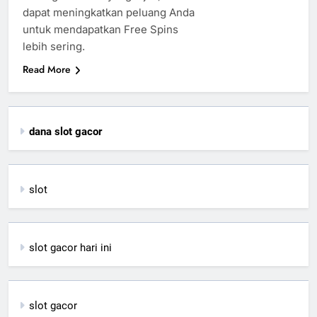
dapat meningkatkan peluang Anda
untuk mendapatkan Free Spins
lebih sering.
Read More
dana slot gacor
slot
slot gacor hari ini
slot gacor