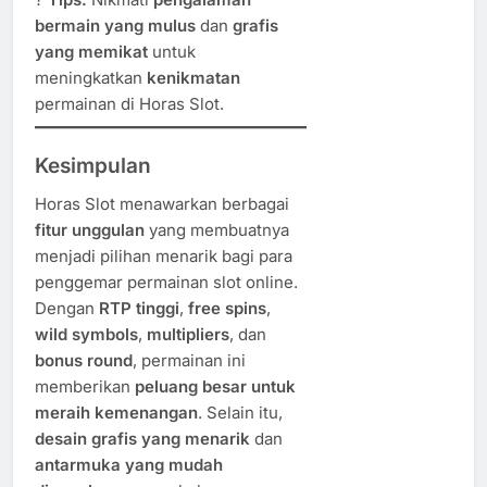
bermain yang mulus
dan
grafis
yang memikat
untuk
meningkatkan
kenikmatan
permainan di Horas Slot.
Kesimpulan
Horas Slot menawarkan berbagai
fitur unggulan
yang membuatnya
menjadi pilihan menarik bagi para
penggemar permainan slot online.
Dengan
RTP tinggi
,
free spins
,
wild symbols
,
multipliers
, dan
bonus round
, permainan ini
memberikan
peluang besar untuk
meraih kemenangan
. Selain itu,
desain grafis yang menarik
dan
antarmuka yang mudah