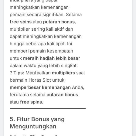
meningkatkan kemenangan
pemain secara signifikan. Selama
free spins
atau
putaran bonus
,
multiplier sering kali aktif dan
dapat meningkatkan kemenangan
hingga beberapa kali lipat. Ini
memberi pemain kesempatan
untuk
meraih hadiah lebih besar
dalam waktu yang lebih singkat.
?
Tips:
Manfaatkan
multipliers
saat
bermain Horas Slot untuk
memperbesar kemenangan
Anda,
terutama selama
putaran bonus
atau
free spins
.
5. Fitur Bonus yang
Menguntungkan