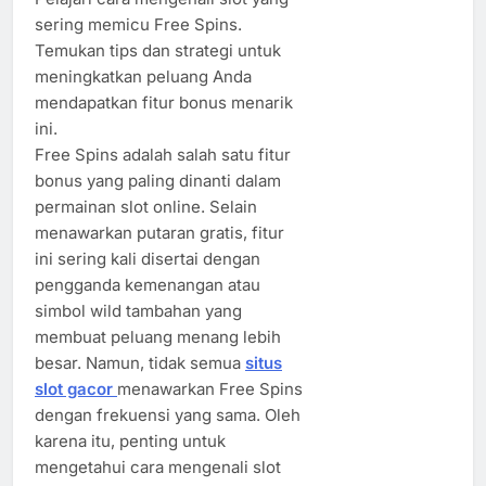
sering memicu Free Spins.
Temukan tips dan strategi untuk
meningkatkan peluang Anda
mendapatkan fitur bonus menarik
ini.
Free Spins adalah salah satu fitur
bonus yang paling dinanti dalam
permainan slot online. Selain
menawarkan putaran gratis, fitur
ini sering kali disertai dengan
pengganda kemenangan atau
simbol wild tambahan yang
membuat peluang menang lebih
besar. Namun, tidak semua
situs
slot gacor
menawarkan Free Spins
dengan frekuensi yang sama. Oleh
karena itu, penting untuk
mengetahui cara mengenali slot