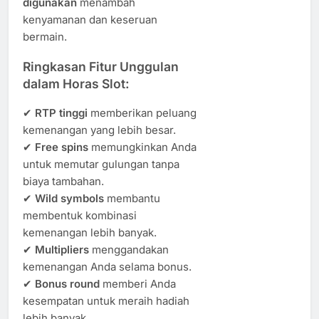
digunakan
menambah
kenyamanan dan keseruan
bermain.
Ringkasan Fitur Unggulan
dalam Horas Slot:
✔
RTP tinggi
memberikan peluang
kemenangan yang lebih besar.
✔
Free spins
memungkinkan Anda
untuk memutar gulungan tanpa
biaya tambahan.
✔
Wild symbols
membantu
membentuk kombinasi
kemenangan lebih banyak.
✔
Multipliers
menggandakan
kemenangan Anda selama bonus.
✔
Bonus round
memberi Anda
kesempatan untuk meraih hadiah
lebih banyak.