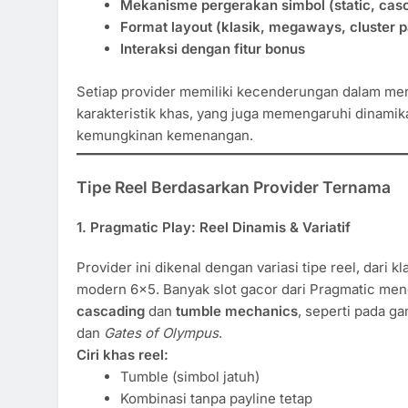
Mekanisme pergerakan simbol (static, casca
Format layout (klasik, megaways, cluster 
Interaksi dengan fitur bonus
Setiap provider memiliki kecenderungan dalam me
karakteristik khas, yang juga memengaruhi dinami
kemungkinan kemenangan.
Tipe Reel Berdasarkan Provider Ternama
1.
Pragmatic Play: Reel Dinamis & Variatif
Provider ini dikenal dengan variasi tipe reel, dari k
modern 6×5. Banyak slot gacor dari Pragmatic m
cascading
dan
tumble mechanics
, seperti pada g
dan
Gates of Olympus
.
Ciri khas reel:
Tumble (simbol jatuh)
Kombinasi tanpa payline tetap