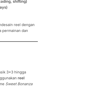
ding, shifting)
pays)
ndesain reel dengan
ka permainan dan
lasik 3×3 hingga
enggunakan
reel
ame
Sweet Bonanza