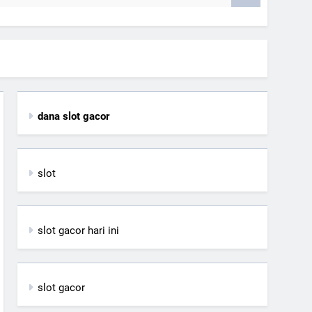
dana slot gacor
slot
slot gacor hari ini
slot gacor