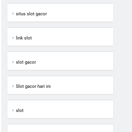
situs slot gacor
link slot
slot gacor
Slot gacor hari ini
slot