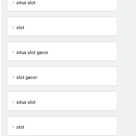
situs slot
slot
situs slot gacor
slot gacor
situs slot
slot