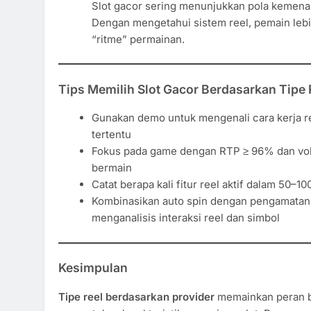
Slot gacor sering menunjukkan pola kemena
Dengan mengetahui sistem reel, pemain le
“ritme” permainan.
Tips Memilih Slot Gacor Berdasarkan Tipe 
Gunakan demo untuk mengenali cara kerja re
tertentu
Fokus pada game dengan RTP ≥ 96% dan volat
bermain
Catat berapa kali fitur reel aktif dalam 50–10
Kombinasikan auto spin dengan pengamatan
menganalisis interaksi reel dan simbol
Kesimpulan
Tipe reel berdasarkan provider
memainkan peran b