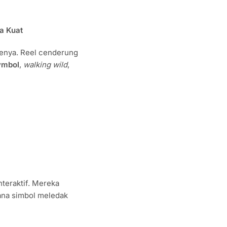
a Kuat
menya. Reel cenderung
ymbol
,
walking wild
,
teraktif. Mereka
mana simbol meledak