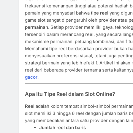
frekuensi kemenangan tinggi atau potensi hadiah b
pemain yang menyadari bahwa
tipe reel
yang digun
game slot sangat dipengaruhi oleh
provider atau 
permainan
. Setiap provider memiliki gaya, teknolo
tersendiri dalam merancang reel, yang secara la
mekanisme permainan, peluang kombinasi, dan fitu
Memahami tipe reel berdasarkan provider bukan h
menyesuaikan preferensi visual, tetapi juga penti
strategi bermain yang lebih efektif. Artikel ini aka
reel dari beberapa provider ternama serta kaitann
gacor
.
Apa Itu Tipe Reel dalam Slot Online?
Reel
adalah kolom tempat simbol-simbol permaina
slot memiliki 3 hingga 6 reel dengan jumlah baris b
yang membedakan antara satu provider dengan lain
Jumlah reel dan baris