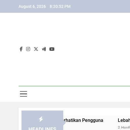
Skip
August 6, 2026
8:20:53 PM
to
content
Bet
Nikmati Fi
Hal yang Perlu Diperhatikan Pengguna
Lebah4D Login Re
2 Months Ago
HEADLINES