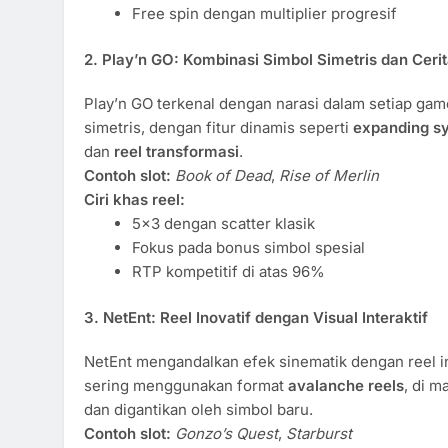
Free spin dengan multiplier progresif
2.
Play’n GO: Kombinasi Simbol Simetris dan Cerit
Play’n GO terkenal dengan narasi dalam setiap ga
simetris, dengan fitur dinamis seperti
expanding s
dan
reel transformasi
.
Contoh slot:
Book of Dead
,
Rise of Merlin
Ciri khas reel:
5×3 dengan scatter klasik
Fokus pada bonus simbol spesial
RTP kompetitif di atas 96%
3.
NetEnt: Reel Inovatif dengan Visual Interaktif
NetEnt mengandalkan efek sinematik dengan reel in
sering menggunakan format
avalanche reels
, di 
dan digantikan oleh simbol baru.
Contoh slot:
Gonzo’s Quest
,
Starburst