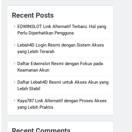
Recent Posts
EDWINSLOT Link Alternatif Terbaru: Hal yang
Perlu Diperhatikan Pengguna
Lebah4D Login Resmi dengan Sistem Akses
yang Lebih Terarah
Daftar Edwinslot Resmi dengan Fokus pada
Keamanan Akun
Daftar Lebah4D Resmi untuk Akses Akun yang
Lebih Stabil
Kaya787 Link Alternatif dengan Proses Akses
yang Lebih Praktis
Recent Comments