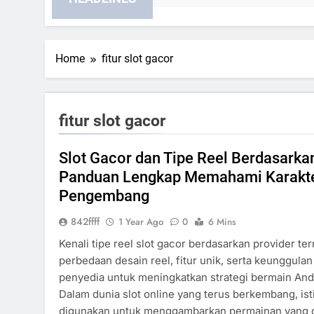
Home
fitur slot gacor
fitur slot gacor
Slot Gacor dan Tipe Reel Berdasarkan
Panduan Lengkap Memahami Karakte
Pengembang
842ffff
1 Year Ago
0
6 Mins
Kenali tipe reel slot gacor berdasarkan provider ter
perbedaan desain reel, fitur unik, serta keunggula
penyedia untuk meningkatkan strategi bermain And
Dalam dunia slot online yang terus berkembang, ist
digunakan untuk menggambarkan permainan yang di