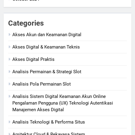
Categories
Akses Akun dan Keamanan Digital
Akses Digital & Keamanan Teknis
Akses Digital Praktis
Analisis Permainan & Strategi Slot
Analisis Pola Permainan Slot
Analisis Sistem Digital Keamanan Akun Online
Pengalaman Pengguna (UX) Teknologi Autentikasi
Manajemen Akses Digital
Analisis Teknologi & Performa Situs
Arsitektur Cloud & Rekayasa Sistem