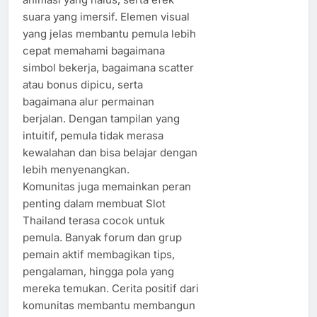
suara yang imersif. Elemen visual
yang jelas membantu pemula lebih
cepat memahami bagaimana
simbol bekerja, bagaimana scatter
atau bonus dipicu, serta
bagaimana alur permainan
berjalan. Dengan tampilan yang
intuitif, pemula tidak merasa
kewalahan dan bisa belajar dengan
lebih menyenangkan.
Komunitas juga memainkan peran
penting dalam membuat Slot
Thailand terasa cocok untuk
pemula. Banyak forum dan grup
pemain aktif membagikan tips,
pengalaman, hingga pola yang
mereka temukan. Cerita positif dari
komunitas membantu membangun