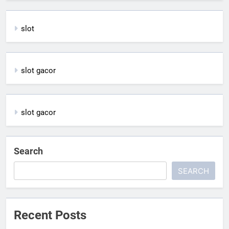
slot
slot gacor
slot gacor
Search
SEARCH
Recent Posts