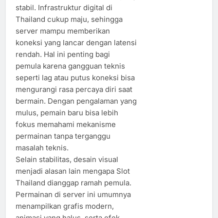
stabil. Infrastruktur digital di
Thailand cukup maju, sehingga
server mampu memberikan
koneksi yang lancar dengan latensi
rendah. Hal ini penting bagi
pemula karena gangguan teknis
seperti lag atau putus koneksi bisa
mengurangi rasa percaya diri saat
bermain. Dengan pengalaman yang
mulus, pemain baru bisa lebih
fokus memahami mekanisme
permainan tanpa terganggu
masalah teknis.
Selain stabilitas, desain visual
menjadi alasan lain mengapa Slot
Thailand dianggap ramah pemula.
Permainan di server ini umumnya
menampilkan grafis modern,
animasi yang halus, serta efek