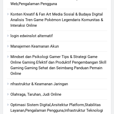
Web,Pengalaman Pengguna
Konten Kreatif & Fan Art Media Sosial & Budaya Digital
Analisis Tren Game Pokémon Legendaris Komunitas &
Interaksi Online
login edwinslot alternatif
Manajemen Keamanan Akun
Mindset dan Psikologi Gamer Tips & Strategi Game
Online Gaming Efektif dan Produktif Pengembangan Skill
Gaming Gaming Sehat dan Seimbang Panduan Pemain
Online
nfrastruktur & Keamanan Jaringan
Olahraga, Taruhan, Judi Online
Optimasi Sistem Digital,Arsitektur Platform,Stabilitas
Layanan,Pengalaman Pengguna,Infrastruktur Teknologi