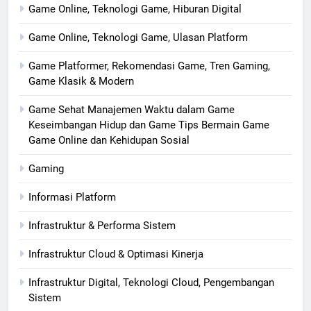
Game Online, Teknologi Game, Hiburan Digital
Game Online, Teknologi Game, Ulasan Platform
Game Platformer, Rekomendasi Game, Tren Gaming,
Game Klasik & Modern
Game Sehat Manajemen Waktu dalam Game
Keseimbangan Hidup dan Game Tips Bermain Game
Game Online dan Kehidupan Sosial
Gaming
Informasi Platform
Infrastruktur & Performa Sistem
Infrastruktur Cloud & Optimasi Kinerja
Infrastruktur Digital, Teknologi Cloud, Pengembangan
Sistem