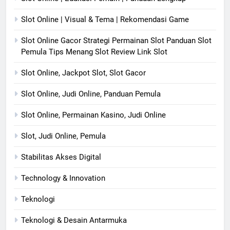
Slot Online | Visual & Tema | Rekomendasi Game
Slot Online Gacor Strategi Permainan Slot Panduan Slot
Pemula Tips Menang Slot Review Link Slot
Slot Online, Jackpot Slot, Slot Gacor
Slot Online, Judi Online, Panduan Pemula
Slot Online, Permainan Kasino, Judi Online
Slot, Judi Online, Pemula
Stabilitas Akses Digital
Technology & Innovation
Teknologi
Teknologi & Desain Antarmuka