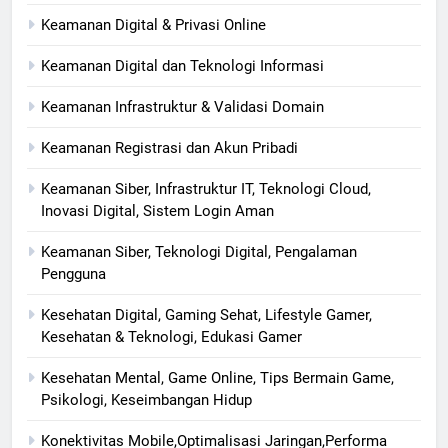
Keamanan Digital & Privasi Online
Keamanan Digital dan Teknologi Informasi
Keamanan Infrastruktur & Validasi Domain
Keamanan Registrasi dan Akun Pribadi
Keamanan Siber, Infrastruktur IT, Teknologi Cloud,
Inovasi Digital, Sistem Login Aman
Keamanan Siber, Teknologi Digital, Pengalaman
Pengguna
Kesehatan Digital, Gaming Sehat, Lifestyle Gamer,
Kesehatan & Teknologi, Edukasi Gamer
Kesehatan Mental, Game Online, Tips Bermain Game,
Psikologi, Keseimbangan Hidup
Konektivitas Mobile,Optimalisasi Jaringan,Performa