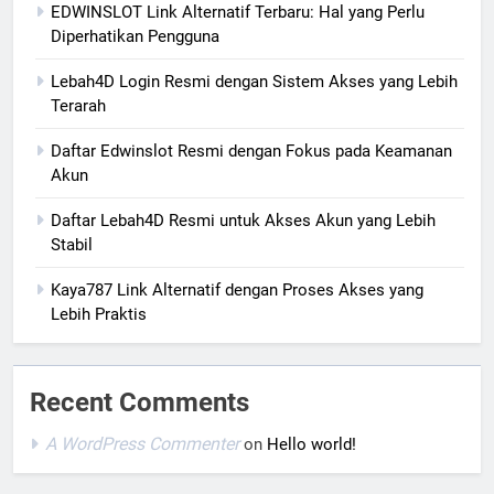
EDWINSLOT Link Alternatif Terbaru: Hal yang Perlu
Diperhatikan Pengguna
Lebah4D Login Resmi dengan Sistem Akses yang Lebih
Terarah
Daftar Edwinslot Resmi dengan Fokus pada Keamanan
Akun
Daftar Lebah4D Resmi untuk Akses Akun yang Lebih
Stabil
Kaya787 Link Alternatif dengan Proses Akses yang
Lebih Praktis
Recent Comments
A WordPress Commenter
on
Hello world!