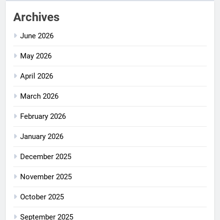
Archives
June 2026
May 2026
April 2026
March 2026
February 2026
January 2026
December 2025
November 2025
October 2025
September 2025