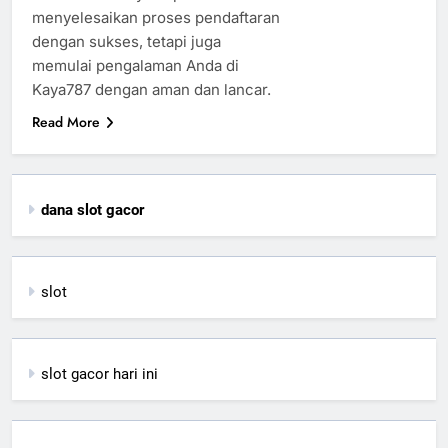
menyelesaikan proses pendaftaran
dengan sukses, tetapi juga
memulai pengalaman Anda di
Kaya787 dengan aman dan lancar.
Read More
dana slot gacor
slot
slot gacor hari ini