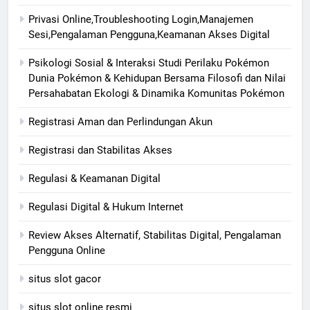
Privasi Online,Troubleshooting Login,Manajemen
Sesi,Pengalaman Pengguna,Keamanan Akses Digital
Psikologi Sosial & Interaksi Studi Perilaku Pokémon
Dunia Pokémon & Kehidupan Bersama Filosofi dan Nilai
Persahabatan Ekologi & Dinamika Komunitas Pokémon
Registrasi Aman dan Perlindungan Akun
Registrasi dan Stabilitas Akses
Regulasi & Keamanan Digital
Regulasi Digital & Hukum Internet
Review Akses Alternatif, Stabilitas Digital, Pengalaman
Pengguna Online
situs slot gacor
situs slot online resmi