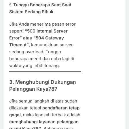
f.
Tunggu Beberapa Saat Saat
Sistem Sedang Sibuk
Jika Anda menerima pesan error
seperti
“500 Internal Server
Error” atau “504 Gateway
Timeout”
, kemungkinan server
sedang overload. Tunggu
beberapa menit dan coba lagi di
waktu yang lebih tenang.
3.
Menghubungi Dukungan
Pelanggan Kaya787
Jika semua langkah di atas sudah
dilakukan tetapi
pendaftaran tetap
gagal
, maka langkah terbaik adalah
menghubungi layanan pelanggan
resmi Kaya787
. Beberapa opsi