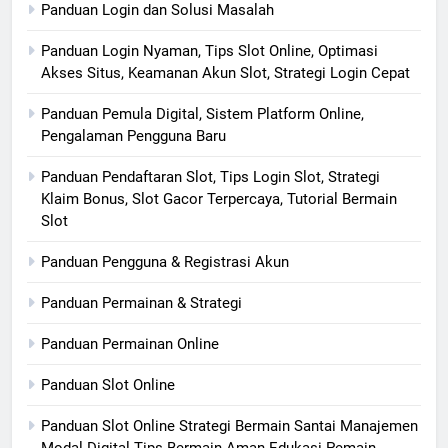
Panduan Login dan Solusi Masalah
Panduan Login Nyaman, Tips Slot Online, Optimasi
Akses Situs, Keamanan Akun Slot, Strategi Login Cepat
Panduan Pemula Digital, Sistem Platform Online,
Pengalaman Pengguna Baru
Panduan Pendaftaran Slot, Tips Login Slot, Strategi
Klaim Bonus, Slot Gacor Terpercaya, Tutorial Bermain
Slot
Panduan Pengguna & Registrasi Akun
Panduan Permainan & Strategi
Panduan Permainan Online
Panduan Slot Online
Panduan Slot Online Strategi Bermain Santai Manajemen
Modal Digital Tips Bermain Aman Edukasi Pemain