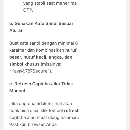
yang stabil saat menerima
OTP.
b.
Gunakan Kata Sandi Sesuai
Aturan
Buat kata sandi dengan minimal 8
karakter dan kombinasikan
huruf
besar, huruf kecil, angka, dan
simbol khusus
(misalnya:
“Kaya@787Secure”).
c.
Refresh Captcha Jika Tidak
Muncul
Jika captcha tidak terlihat atau
tidak bisa diisi, klik tombol
refresh
captcha atau muat ulang halaman.
Pastikan browser Anda