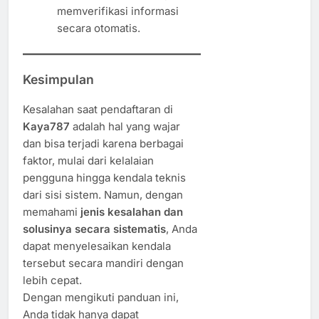
memverifikasi informasi
secara otomatis.
Kesimpulan
Kesalahan saat pendaftaran di
Kaya787
adalah hal yang wajar
dan bisa terjadi karena berbagai
faktor, mulai dari kelalaian
pengguna hingga kendala teknis
dari sisi sistem. Namun, dengan
memahami
jenis kesalahan dan
solusinya secara sistematis
, Anda
dapat menyelesaikan kendala
tersebut secara mandiri dengan
lebih cepat.
Dengan mengikuti panduan ini,
Anda tidak hanya dapat