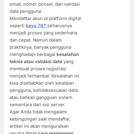
email, nomor ponsel, dan validasi
data pengguna.
Mendaftar akun di platform digital
seperti
kaya 787
seharusnya
menjadi proses yang sederhana
dan cepat. Namun dalam
praktiknya, banyak pengguna
menghadapi berbagai
kesalahan
teknis atau validasi data
yang
membuat proses registrasi
menjadi terhambat. Kesalahan ini
bisa disebabkan oleh kelalaian
pengguna, ketidaksesuaian data,
atau bahkan gangguan sistem
sementara dari sisi server.
Agar Anda tidak mengalami
kebingungan saat mendaftar,
artikel ini akan menguraikan
secara detail
cara menangani