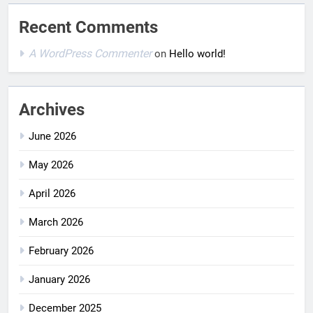
Recent Comments
A WordPress Commenter
on
Hello world!
Archives
June 2026
May 2026
April 2026
March 2026
February 2026
January 2026
December 2025