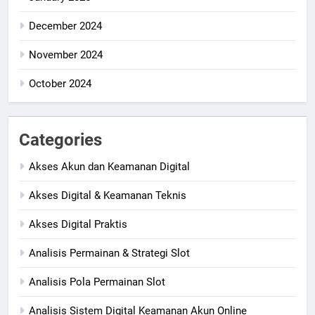
December 2024
November 2024
October 2024
Categories
Akses Akun dan Keamanan Digital
Akses Digital & Keamanan Teknis
Akses Digital Praktis
Analisis Permainan & Strategi Slot
Analisis Pola Permainan Slot
Analisis Sistem Digital Keamanan Akun Online