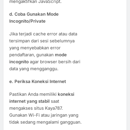
mengaktifkan JavaScript.
d.
Coba Gunakan Mode
Incognito/Private
Jika terjadi cache error atau data
tersimpan dari sesi sebelumnya
yang menyebabkan error
pendaftaran, gunakan
mode
incognito
agar browser bersih dari
data yang mengganggu.
e.
Periksa Koneksi Internet
Pastikan Anda memiliki
koneksi
internet yang stabil
saat
mengakses situs Kaya787.
Gunakan Wi-Fi atau jaringan yang
tidak sedang mengalami gangguan.