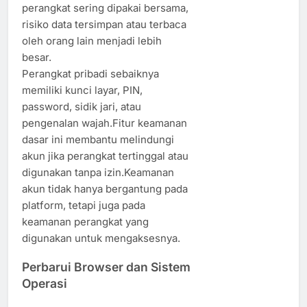
perangkat sering dipakai bersama,
risiko data tersimpan atau terbaca
oleh orang lain menjadi lebih
besar.
Perangkat pribadi sebaiknya
memiliki kunci layar, PIN,
password, sidik jari, atau
pengenalan wajah.Fitur keamanan
dasar ini membantu melindungi
akun jika perangkat tertinggal atau
digunakan tanpa izin.Keamanan
akun tidak hanya bergantung pada
platform, tetapi juga pada
keamanan perangkat yang
digunakan untuk mengaksesnya.
Perbarui Browser dan Sistem
Operasi