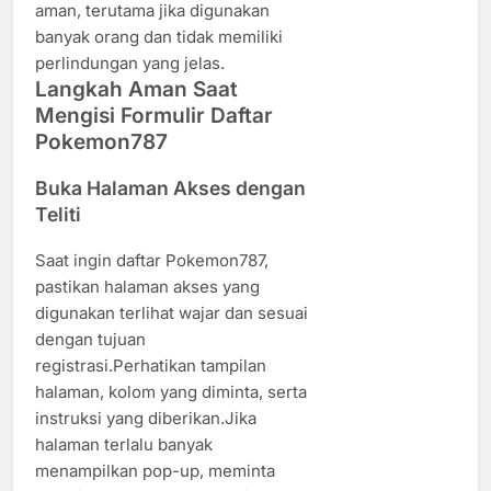
aman, terutama jika digunakan
banyak orang dan tidak memiliki
perlindungan yang jelas.
Langkah Aman Saat
Mengisi Formulir Daftar
Pokemon787
Buka Halaman Akses dengan
Teliti
Saat ingin daftar Pokemon787,
pastikan halaman akses yang
digunakan terlihat wajar dan sesuai
dengan tujuan
registrasi.Perhatikan tampilan
halaman, kolom yang diminta, serta
instruksi yang diberikan.Jika
halaman terlalu banyak
menampilkan pop-up, meminta