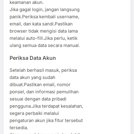
keamanan akun.
Jika gagal login, jangan langsung
panik.Periksa kembali username,
email, dan kata sandi.Pastikan
browser tidak mengisi data lama
melalui auto-fill.Jika perlu, ketik
ulang semua data secara manual.
Periksa Data Akun
Setelah berhasil masuk, periksa
data akun yang sudah
dibuat.Pastikan email, nomor
ponsel, dan informasi pemulihan
sesuai dengan data pribadi
pengguna.Jika terdapat kesalahan,
segera perbaiki melalui
pengaturan akun jika fitur tersebut
tersedia.