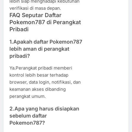
lebih siap menghadapi kebutuhan
verifikasi di masa depan.
FAQ Seputar Daftar
Pokemon787 di Perangkat
Pribadi
1.Apakah daftar Pokemon787
lebih aman di perangkat
pribadi?
Ya.Perangkat pribadi memberi
kontrol lebih besar terhadap
browser, data login, notifikasi, dan
keamanan akses dibanding
perangkat umum.
2.Apa yang harus disiapkan
sebelum daftar
Pokemon787?