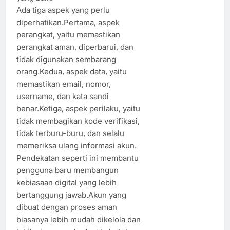
Ada tiga aspek yang perlu
diperhatikan.Pertama, aspek
perangkat, yaitu memastikan
perangkat aman, diperbarui, dan
tidak digunakan sembarang
orang.Kedua, aspek data, yaitu
memastikan email, nomor,
username, dan kata sandi
benar.Ketiga, aspek perilaku, yaitu
tidak membagikan kode verifikasi,
tidak terburu-buru, dan selalu
memeriksa ulang informasi akun.
Pendekatan seperti ini membantu
pengguna baru membangun
kebiasaan digital yang lebih
bertanggung jawab.Akun yang
dibuat dengan proses aman
biasanya lebih mudah dikelola dan