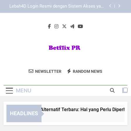
Skip
Daftar Edwinslot Resmi dengan Fokus pada
to
Keamanan Akun
content
Daftar Lebah4D Resmi untuk Akses Akun yang
Lebih Stabil
EDWINSLOT Link Alternatif Terbaru: Hal yang
Perlu Diperhatikan Pengguna
Lebah4D Login Resmi dengan Sistem Akses yang
Lebih Terarah
Daftar Edwinslot Resmi dengan Fokus pada
Keamanan Akun
Betflix PR
Nikmati Film Dan Acara TV Terbaik Dengan
Daftar Lebah4D Resmi untuk Akses Akun yang
NEWSLETTER
RANDOM NEWS
Lebih Stabil
Betflix PR.
MENU
WINSLOT Link Alternatif Terbaru: Hal yang Perlu Diperhatika
HEADLINES
Months Ago