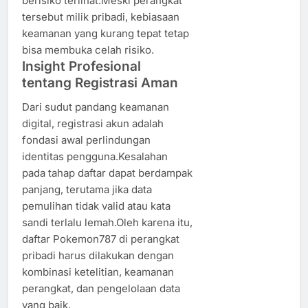
berisiko terlihat.Meski perangkat
tersebut milik pribadi, kebiasaan
keamanan yang kurang tepat tetap
bisa membuka celah risiko.
Insight Profesional
tentang Registrasi Aman
Dari sudut pandang keamanan
digital, registrasi akun adalah
fondasi awal perlindungan
identitas pengguna.Kesalahan
pada tahap daftar dapat berdampak
panjang, terutama jika data
pemulihan tidak valid atau kata
sandi terlalu lemah.Oleh karena itu,
daftar Pokemon787 di perangkat
pribadi harus dilakukan dengan
kombinasi ketelitian, keamanan
perangkat, dan pengelolaan data
yang baik.