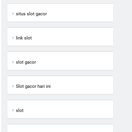
situs slot gacor
link slot
slot gacor
Slot gacor hari ini
slot