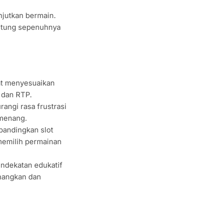
njutkan bermain.
ntung sepenuhnya
at menyesuaikan
s dan RTP.
rangi rasa frustrasi
 menang.
bandingkan slot
 memilih permainan
endekatan edukatif
nangkan dan