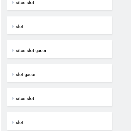
situs slot
slot
situs slot gacor
slot gacor
situs slot
slot