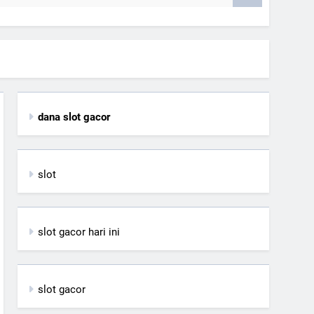
dana slot gacor
slot
slot gacor hari ini
slot gacor