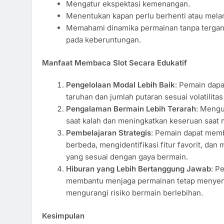
Mengatur ekspektasi kemenangan.
Menentukan kapan perlu berhenti atau mela
Memahami dinamika permainan tanpa terga
pada keberuntungan.
Manfaat Membaca Slot Secara Edukatif
Pengelolaan Modal Lebih Baik
: Pemain dap
taruhan dan jumlah putaran sesuai volatilita
Pengalaman Bermain Lebih Terarah
: Mengu
saat kalah dan meningkatkan keseruan saat
Pembelajaran Strategis
: Pemain dapat mem
berbeda, mengidentifikasi fitur favorit, dan
yang sesuai dengan gaya bermain.
Hiburan yang Lebih Bertanggung Jawab
: P
membantu menjaga permainan tetap menye
mengurangi risiko bermain berlebihan.
Kesimpulan