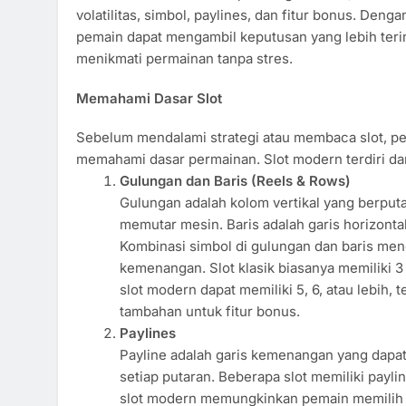
volatilitas, simbol, paylines, dan fitur bonus. Denga
pemain dapat mengambil keputusan yang lebih teri
menikmati permainan tanpa stres.
Memahami Dasar Slot
Sebelum mendalami strategi atau membaca slot, pe
memahami dasar permainan. Slot modern terdiri da
Gulungan dan Baris (Reels & Rows)
Gulungan adalah kolom vertikal yang berput
memutar mesin. Baris adalah garis horizontal
Kombinasi simbol di gulungan dan baris me
kemenangan. Slot klasik biasanya memiliki 
slot modern dapat memiliki 5, 6, atau lebih,
tambahan untuk fitur bonus.
Paylines
Payline adalah garis kemenangan yang dapat
setiap putaran. Beberapa slot memiliki payli
slot modern memungkinkan pemain memilih 