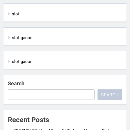
slot
slot gacor
slot gacor
Search
SEARCH
Recent Posts