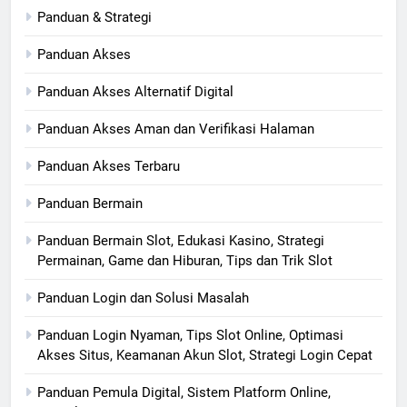
Panduan & Strategi
Panduan Akses
Panduan Akses Alternatif Digital
Panduan Akses Aman dan Verifikasi Halaman
Panduan Akses Terbaru
Panduan Bermain
Panduan Bermain Slot, Edukasi Kasino, Strategi
Permainan, Game dan Hiburan, Tips dan Trik Slot
Panduan Login dan Solusi Masalah
Panduan Login Nyaman, Tips Slot Online, Optimasi
Akses Situs, Keamanan Akun Slot, Strategi Login Cepat
Panduan Pemula Digital, Sistem Platform Online,