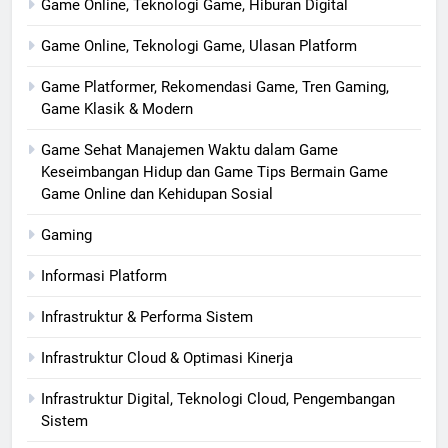
Game Online, Teknologi Game, Hiburan Digital
Game Online, Teknologi Game, Ulasan Platform
Game Platformer, Rekomendasi Game, Tren Gaming,
Game Klasik & Modern
Game Sehat Manajemen Waktu dalam Game
Keseimbangan Hidup dan Game Tips Bermain Game
Game Online dan Kehidupan Sosial
Gaming
Informasi Platform
Infrastruktur & Performa Sistem
Infrastruktur Cloud & Optimasi Kinerja
Infrastruktur Digital, Teknologi Cloud, Pengembangan
Sistem