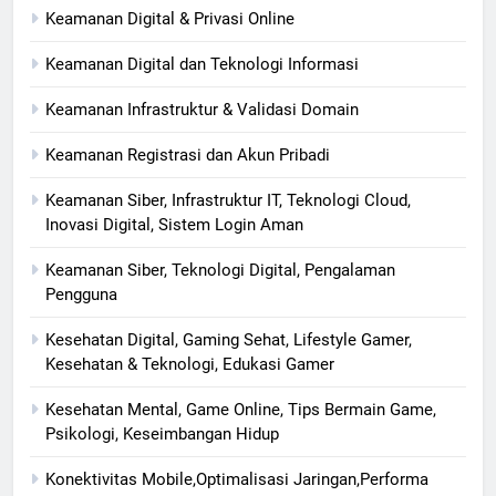
Keamanan Digital & Privasi Online
Keamanan Digital dan Teknologi Informasi
Keamanan Infrastruktur & Validasi Domain
Keamanan Registrasi dan Akun Pribadi
Keamanan Siber, Infrastruktur IT, Teknologi Cloud,
Inovasi Digital, Sistem Login Aman
Keamanan Siber, Teknologi Digital, Pengalaman
Pengguna
Kesehatan Digital, Gaming Sehat, Lifestyle Gamer,
Kesehatan & Teknologi, Edukasi Gamer
Kesehatan Mental, Game Online, Tips Bermain Game,
Psikologi, Keseimbangan Hidup
Konektivitas Mobile,Optimalisasi Jaringan,Performa