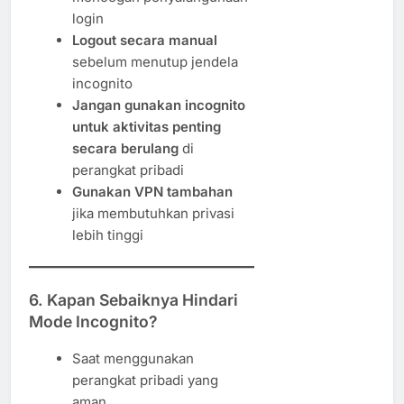
login
Logout secara manual
sebelum menutup jendela
incognito
Jangan gunakan incognito
untuk aktivitas penting
secara berulang
di
perangkat pribadi
Gunakan VPN tambahan
jika membutuhkan privasi
lebih tinggi
6. Kapan Sebaiknya Hindari
Mode Incognito?
Saat menggunakan
perangkat pribadi yang
aman