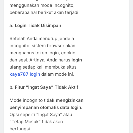
menggunakan mode incognito,
beberapa hal berikut akan terjadi:
a.
Login Tidak Disimpan
Setelah Anda menutup jendela
incognito, sistem browser akan
menghapus token login, cookie,
dan sesi. Artinya, Anda harus
login
ulang
setiap kali membuka situs
kaya787 login
dalam mode ini.
b.
Fitur “Ingat Saya” Tidak Aktif
Mode incognito
tidak mengizinkan
penyimpanan otomatis data login
.
Opsi seperti “Ingat Saya” atau
“Tetap Masuk” tidak akan
berfungsi.