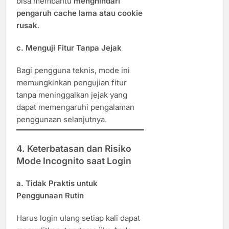
bisa membantu
menghindari
pengaruh cache lama atau cookie
rusak
.
c.
Menguji Fitur Tanpa Jejak
Bagi pengguna teknis, mode ini
memungkinkan pengujian fitur
tanpa meninggalkan jejak yang
dapat memengaruhi pengalaman
penggunaan selanjutnya.
4. Keterbatasan dan Risiko
Mode Incognito saat Login
a.
Tidak Praktis untuk
Penggunaan Rutin
Harus login ulang setiap kali dapat