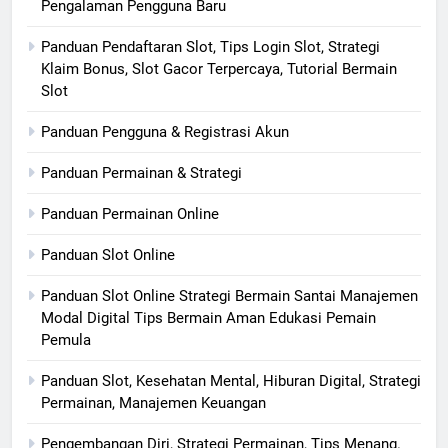
Pengalaman Pengguna Baru
Panduan Pendaftaran Slot, Tips Login Slot, Strategi
Klaim Bonus, Slot Gacor Terpercaya, Tutorial Bermain
Slot
Panduan Pengguna & Registrasi Akun
Panduan Permainan & Strategi
Panduan Permainan Online
Panduan Slot Online
Panduan Slot Online Strategi Bermain Santai Manajemen
Modal Digital Tips Bermain Aman Edukasi Pemain
Pemula
Panduan Slot, Kesehatan Mental, Hiburan Digital, Strategi
Permainan, Manajemen Keuangan
Pengembangan Diri, Strategi Permainan, Tips Menang.