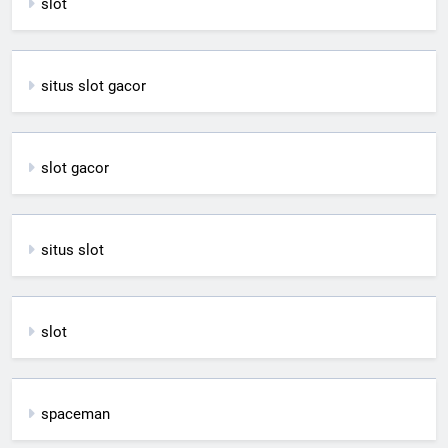
slot
situs slot gacor
slot gacor
situs slot
slot
spaceman