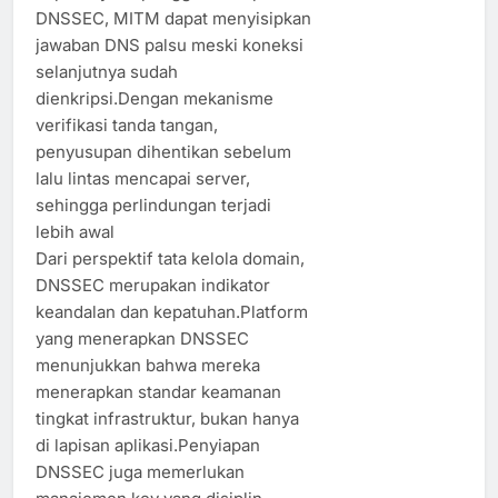
DNSSEC, MITM dapat menyisipkan
jawaban DNS palsu meski koneksi
selanjutnya sudah
dienkripsi.Dengan mekanisme
verifikasi tanda tangan,
penyusupan dihentikan sebelum
lalu lintas mencapai server,
sehingga perlindungan terjadi
lebih awal
Dari perspektif tata kelola domain,
DNSSEC merupakan indikator
keandalan dan kepatuhan.Platform
yang menerapkan DNSSEC
menunjukkan bahwa mereka
menerapkan standar keamanan
tingkat infrastruktur, bukan hanya
di lapisan aplikasi.Penyiapan
DNSSEC juga memerlukan