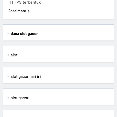
HTTPS terbentuk
Read More
dana slot gacor
slot
slot gacor hari ini
slot gacor