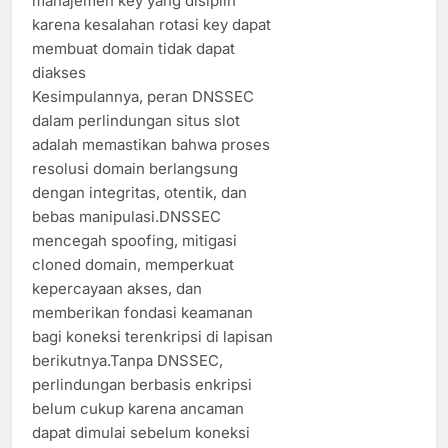
manajemen key yang disiplin
karena kesalahan rotasi key dapat
membuat domain tidak dapat
diakses
Kesimpulannya, peran DNSSEC
dalam perlindungan situs slot
adalah memastikan bahwa proses
resolusi domain berlangsung
dengan integritas, otentik, dan
bebas manipulasi.DNSSEC
mencegah spoofing, mitigasi
cloned domain, memperkuat
kepercayaan akses, dan
memberikan fondasi keamanan
bagi koneksi terenkripsi di lapisan
berikutnya.Tanpa DNSSEC,
perlindungan berbasis enkripsi
belum cukup karena ancaman
dapat dimulai sebelum koneksi