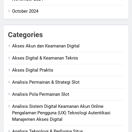
October 2024
Categories
Akses Akun dan Keamanan Digital
Akses Digital & Keamanan Teknis
Akses Digital Praktis
Analisis Permainan & Strategi Slot
Analisis Pola Permainan Slot
Analisis Sistem Digital Keamanan Akun Online
Pengalaman Pengguna (UX) Teknologi Autentikasi
Manajemen Akses Digital
Analisis Teknologi & Performa Situs