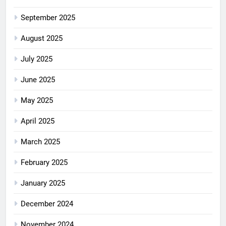
September 2025
August 2025
July 2025
June 2025
May 2025
April 2025
March 2025
February 2025
January 2025
December 2024
November 2024