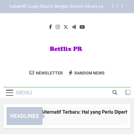
Skip
Daftar Edwinslot Resmi dengan Fokus pada
to
Keamanan Akun
content
Daftar Lebah4D Resmi untuk Akses Akun yang
Lebih Stabil
EDWINSLOT Link Alternatif Terbaru: Hal yang
Perlu Diperhatikan Pengguna
Lebah4D Login Resmi dengan Sistem Akses yang
Lebih Terarah
Daftar Edwinslot Resmi dengan Fokus pada
Keamanan Akun
Betflix PR
Nikmati Film Dan Acara TV Terbaik Dengan
Daftar Lebah4D Resmi untuk Akses Akun yang
NEWSLETTER
RANDOM NEWS
Lebih Stabil
Betflix PR.
MENU
WINSLOT Link Alternatif Terbaru: Hal yang Perlu Diperhatika
HEADLINES
Month Ago