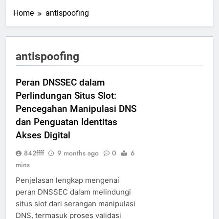
Home
antispoofing
antispoofing
Peran DNSSEC dalam
Perlindungan Situs Slot:
Pencegahan Manipulasi DNS
dan Penguatan Identitas
Akses Digital
842ffff
9 months ago
0
6
mins
Penjelasan lengkap mengenai
peran DNSSEC dalam melindungi
situs slot dari serangan manipulasi
DNS, termasuk proses validasi