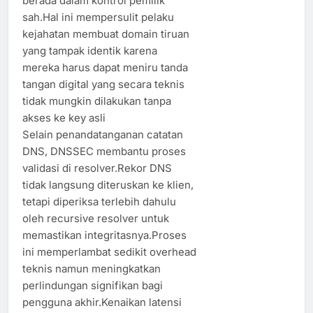
berada dalam kontrol pemilik
sah.Hal ini mempersulit pelaku
kejahatan membuat domain tiruan
yang tampak identik karena
mereka harus dapat meniru tanda
tangan digital yang secara teknis
tidak mungkin dilakukan tanpa
akses ke key asli
Selain penandatanganan catatan
DNS, DNSSEC membantu proses
validasi di resolver.Rekor DNS
tidak langsung diteruskan ke klien,
tetapi diperiksa terlebih dahulu
oleh recursive resolver untuk
memastikan integritasnya.Proses
ini memperlambat sedikit overhead
teknis namun meningkatkan
perlindungan signifikan bagi
pengguna akhir.Kenaikan latensi