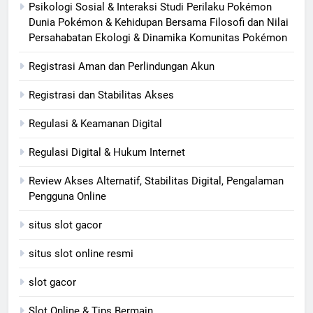
Psikologi Sosial & Interaksi Studi Perilaku Pokémon
Dunia Pokémon & Kehidupan Bersama Filosofi dan Nilai
Persahabatan Ekologi & Dinamika Komunitas Pokémon
Registrasi Aman dan Perlindungan Akun
Registrasi dan Stabilitas Akses
Regulasi & Keamanan Digital
Regulasi Digital & Hukum Internet
Review Akses Alternatif, Stabilitas Digital, Pengalaman
Pengguna Online
situs slot gacor
situs slot online resmi
slot gacor
Slot Online & Tips Bermain