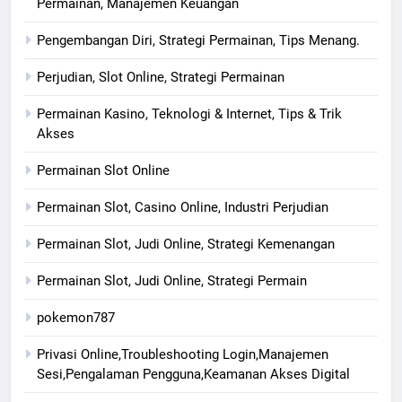
Permainan, Manajemen Keuangan
Pengembangan Diri, Strategi Permainan, Tips Menang.
Perjudian, Slot Online, Strategi Permainan
Permainan Kasino, Teknologi & Internet, Tips & Trik
Akses
Permainan Slot Online
Permainan Slot, Casino Online, Industri Perjudian
Permainan Slot, Judi Online, Strategi Kemenangan
Permainan Slot, Judi Online, Strategi Permain
pokemon787
Privasi Online,Troubleshooting Login,Manajemen
Sesi,Pengalaman Pengguna,Keamanan Akses Digital