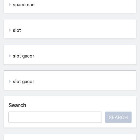
spaceman
slot
slot gacor
slot gacor
Search
SEARCH