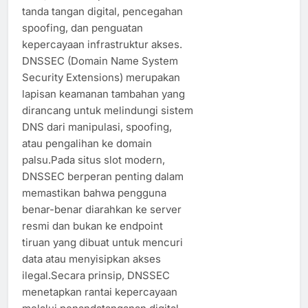
tanda tangan digital, pencegahan
spoofing, dan penguatan
kepercayaan infrastruktur akses.
DNSSEC (Domain Name System
Security Extensions) merupakan
lapisan keamanan tambahan yang
dirancang untuk melindungi sistem
DNS dari manipulasi, spoofing,
atau pengalihan ke domain
palsu.Pada situs slot modern,
DNSSEC berperan penting dalam
memastikan bahwa pengguna
benar-benar diarahkan ke server
resmi dan bukan ke endpoint
tiruan yang dibuat untuk mencuri
data atau menyisipkan akses
ilegal.Secara prinsip, DNSSEC
menetapkan rantai kepercayaan