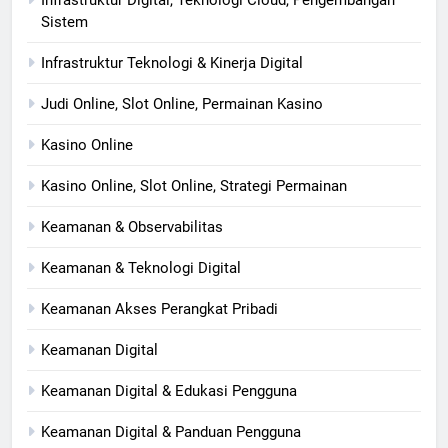
Infrastruktur Digital, Teknologi Cloud, Pengembangan
Sistem
Infrastruktur Teknologi & Kinerja Digital
Judi Online, Slot Online, Permainan Kasino
Kasino Online
Kasino Online, Slot Online, Strategi Permainan
Keamanan & Observabilitas
Keamanan & Teknologi Digital
Keamanan Akses Perangkat Pribadi
Keamanan Digital
Keamanan Digital & Edukasi Pengguna
Keamanan Digital & Panduan Pengguna