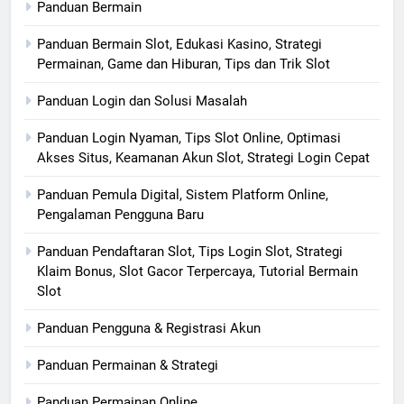
Panduan Bermain
Panduan Bermain Slot, Edukasi Kasino, Strategi
Permainan, Game dan Hiburan, Tips dan Trik Slot
Panduan Login dan Solusi Masalah
Panduan Login Nyaman, Tips Slot Online, Optimasi
Akses Situs, Keamanan Akun Slot, Strategi Login Cepat
Panduan Pemula Digital, Sistem Platform Online,
Pengalaman Pengguna Baru
Panduan Pendaftaran Slot, Tips Login Slot, Strategi
Klaim Bonus, Slot Gacor Terpercaya, Tutorial Bermain
Slot
Panduan Pengguna & Registrasi Akun
Panduan Permainan & Strategi
Panduan Permainan Online