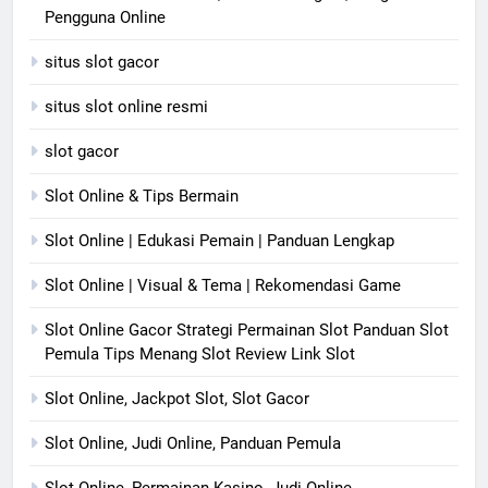
Pengguna Online
situs slot gacor
situs slot online resmi
slot gacor
Slot Online & Tips Bermain
Slot Online | Edukasi Pemain | Panduan Lengkap
Slot Online | Visual & Tema | Rekomendasi Game
Slot Online Gacor Strategi Permainan Slot Panduan Slot
Pemula Tips Menang Slot Review Link Slot
Slot Online, Jackpot Slot, Slot Gacor
Slot Online, Judi Online, Panduan Pemula
Slot Online, Permainan Kasino, Judi Online