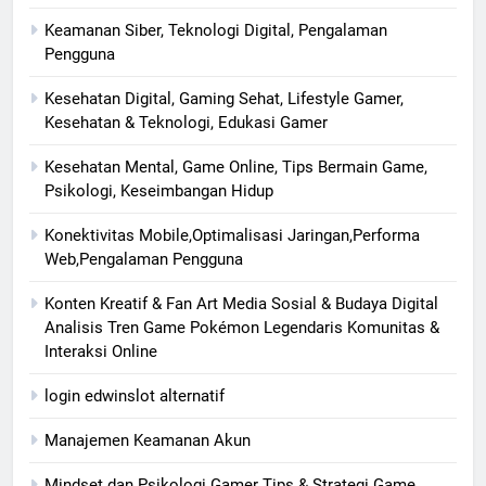
Keamanan Siber, Teknologi Digital, Pengalaman
Pengguna
Kesehatan Digital, Gaming Sehat, Lifestyle Gamer,
Kesehatan & Teknologi, Edukasi Gamer
Kesehatan Mental, Game Online, Tips Bermain Game,
Psikologi, Keseimbangan Hidup
Konektivitas Mobile,Optimalisasi Jaringan,Performa
Web,Pengalaman Pengguna
Konten Kreatif & Fan Art Media Sosial & Budaya Digital
Analisis Tren Game Pokémon Legendaris Komunitas &
Interaksi Online
login edwinslot alternatif
Manajemen Keamanan Akun
Mindset dan Psikologi Gamer Tips & Strategi Game