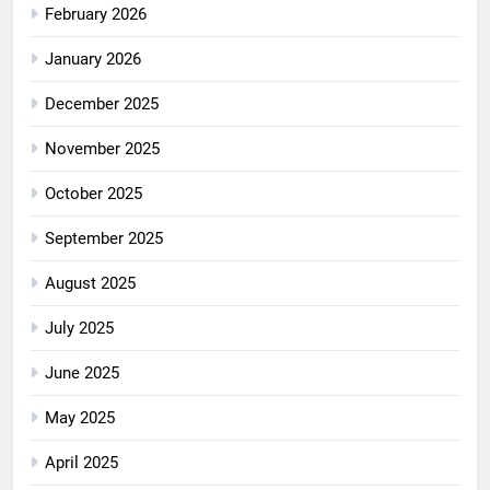
February 2026
January 2026
December 2025
November 2025
October 2025
September 2025
August 2025
July 2025
June 2025
May 2025
April 2025