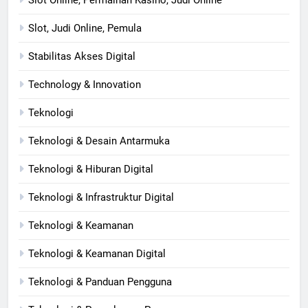
Slot, Judi Online, Pemula
Stabilitas Akses Digital
Technology & Innovation
Teknologi
Teknologi & Desain Antarmuka
Teknologi & Hiburan Digital
Teknologi & Infrastruktur Digital
Teknologi & Keamanan
Teknologi & Keamanan Digital
Teknologi & Panduan Pengguna