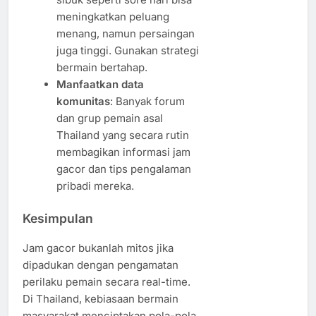
meningkatkan peluang
menang, namun persaingan
juga tinggi. Gunakan strategi
bermain bertahap.
Manfaatkan data
komunitas
: Banyak forum
dan grup pemain asal
Thailand yang secara rutin
membagikan informasi jam
gacor dan tips pengalaman
pribadi mereka.
Kesimpulan
Jam gacor bukanlah mitos jika
dipadukan dengan pengamatan
perilaku pemain secara real-time.
Di Thailand, kebiasaan bermain
masyarakat menciptakan pola-pola