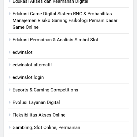
Edukasi Akses dan Keamanan Digital
Edukasi Game Digital Sistem RNG & Probabilitas
Manajemen Risiko Gaming Psikologi Pemain Dasar
Game Online
Edukasi Permainan & Analisis Simbol Slot
edwinslot
edwinslot alternatif
edwinslot login
Esports & Gaming Competitions
Evolusi Layanan Digital
Fleksibilitas Akses Online
Gambling, Slot Online, Permainan