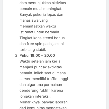
data menunjukkan aktivitas
pemain mulai meningkat.
Banyak pekerja lepas dan
mahasiswa yang
memanfaatkan waktu
istirahat untuk bermain.
Tingkat konsistensi bonus
dan free spin pada jam ini
terbilang stabil.
Pukul 18.00 – 20.00
Waktu setelah jam kerja
menjadi puncak aktivitas
pemain. Inilah saat di mana
server memiliki traffic tinggi
dan algoritma permainan
cenderung “aktif” karena
lonjakan interaksi.
Menariknya, banyak laporan
dari komunitas mengatakan