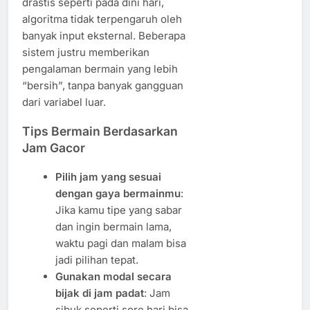
drastis seperti pada dini hari,
algoritma tidak terpengaruh oleh
banyak input eksternal. Beberapa
sistem justru memberikan
pengalaman bermain yang lebih
“bersih”, tanpa banyak gangguan
dari variabel luar.
Tips Bermain Berdasarkan
Jam Gacor
Pilih jam yang sesuai
dengan gaya bermainmu
:
Jika kamu tipe yang sabar
dan ingin bermain lama,
waktu pagi dan malam bisa
jadi pilihan tepat.
Gunakan modal secara
bijak di jam padat
: Jam
sibuk seperti sore hari bisa