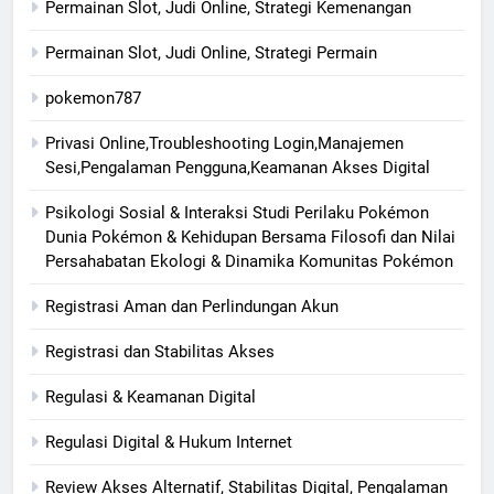
Permainan Slot, Judi Online, Strategi Kemenangan
Permainan Slot, Judi Online, Strategi Permain
pokemon787
Privasi Online,Troubleshooting Login,Manajemen
Sesi,Pengalaman Pengguna,Keamanan Akses Digital
Psikologi Sosial & Interaksi Studi Perilaku Pokémon
Dunia Pokémon & Kehidupan Bersama Filosofi dan Nilai
Persahabatan Ekologi & Dinamika Komunitas Pokémon
Registrasi Aman dan Perlindungan Akun
Registrasi dan Stabilitas Akses
Regulasi & Keamanan Digital
Regulasi Digital & Hukum Internet
Review Akses Alternatif, Stabilitas Digital, Pengalaman