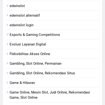
edwinslot
edwinslot alternatif
edwinslot login
Esports & Gaming Competitions
Evolusi Layanan Digital
Fleksibilitas Akses Online
Gambling, Slot Online, Permainan
Gambling, Slot Online, Rekomendasi Situs
Game & Hiburan
Game Online, Mesin Slot, Judi Online, Rekomendasi
Game, Slot Online