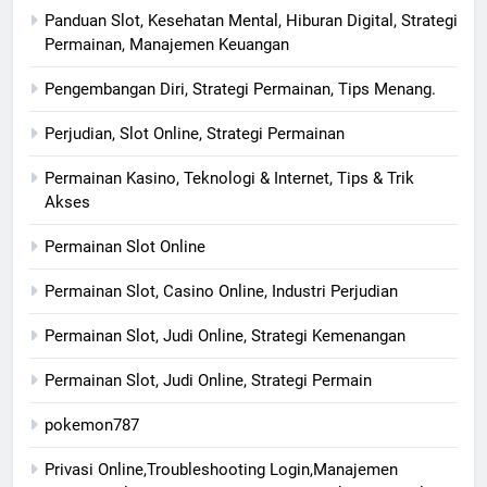
Panduan Slot, Kesehatan Mental, Hiburan Digital, Strategi
Permainan, Manajemen Keuangan
Pengembangan Diri, Strategi Permainan, Tips Menang.
Perjudian, Slot Online, Strategi Permainan
Permainan Kasino, Teknologi & Internet, Tips & Trik
Akses
Permainan Slot Online
Permainan Slot, Casino Online, Industri Perjudian
Permainan Slot, Judi Online, Strategi Kemenangan
Permainan Slot, Judi Online, Strategi Permain
pokemon787
Privasi Online,Troubleshooting Login,Manajemen