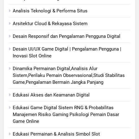
Analisis Teknologi & Performa Situs
Arsitektur Cloud & Rekayasa Sistem
Desain Responsif dan Pengalaman Pengguna Digital
Desain UI/UX Game Digital | Pengalaman Pengguna |
Inovasi Slot Online
Dinamika Permainan Digital,Analisis Alur
Sistem,Perilaku Pemain Observasional,Studi Stabilitas
Game,Pengalaman Bermain Jangka Panjang
Edukasi Akses dan Keamanan Digital
Edukasi Game Digital Sistem RNG & Probabilitas
Manajemen Risiko Gaming Psikologi Pemain Dasar
Game Online
Edukasi Permainan & Analisis Simbol Slot