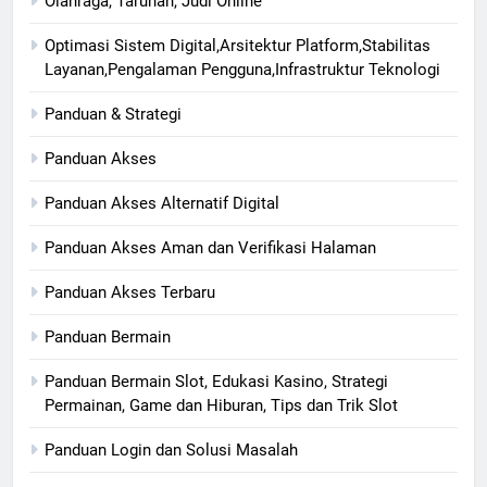
Olahraga, Taruhan, Judi Online
Optimasi Sistem Digital,Arsitektur Platform,Stabilitas
Layanan,Pengalaman Pengguna,Infrastruktur Teknologi
Panduan & Strategi
Panduan Akses
Panduan Akses Alternatif Digital
Panduan Akses Aman dan Verifikasi Halaman
Panduan Akses Terbaru
Panduan Bermain
Panduan Bermain Slot, Edukasi Kasino, Strategi
Permainan, Game dan Hiburan, Tips dan Trik Slot
Panduan Login dan Solusi Masalah