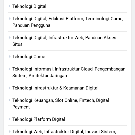
Teknologi Digital
Teknologi Digital, Edukasi Platform, Terminologi Game,
Panduan Pengguna
Teknologi Digital, Infrastruktur Web, Panduan Akses
Situs
Teknologi Game
Teknologi Informasi, Infrastruktur Cloud, Pengembangan
Sistem, Arsitektur Jaringan
Teknologi Infrastruktur & Keamanan Digital
Teknologi Keuangan, Slot Online, Fintech, Digital
Payment
Teknologi Platform Digital
Teknologi Web, Infrastruktur Digital, Inovasi Sistem,