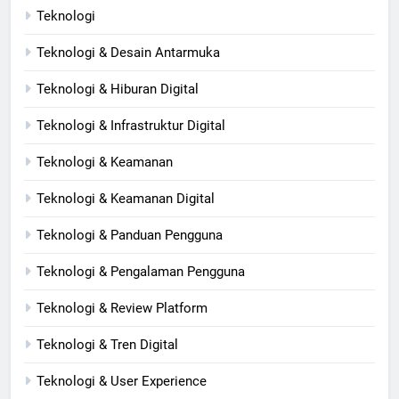
Teknologi
Teknologi & Desain Antarmuka
Teknologi & Hiburan Digital
Teknologi & Infrastruktur Digital
Teknologi & Keamanan
Teknologi & Keamanan Digital
Teknologi & Panduan Pengguna
Teknologi & Pengalaman Pengguna
Teknologi & Review Platform
Teknologi & Tren Digital
Teknologi & User Experience