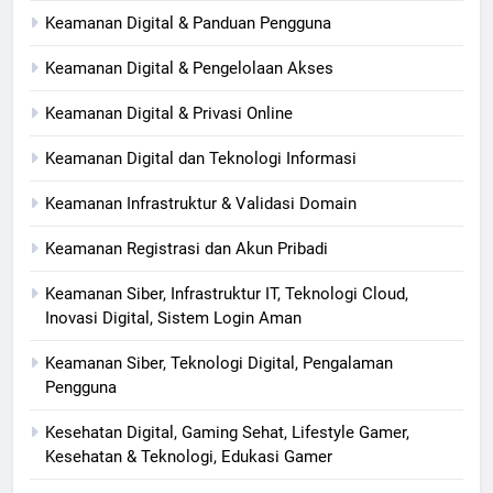
Keamanan Digital & Panduan Pengguna
Keamanan Digital & Pengelolaan Akses
Keamanan Digital & Privasi Online
Keamanan Digital dan Teknologi Informasi
Keamanan Infrastruktur & Validasi Domain
Keamanan Registrasi dan Akun Pribadi
Keamanan Siber, Infrastruktur IT, Teknologi Cloud,
Inovasi Digital, Sistem Login Aman
Keamanan Siber, Teknologi Digital, Pengalaman
Pengguna
Kesehatan Digital, Gaming Sehat, Lifestyle Gamer,
Kesehatan & Teknologi, Edukasi Gamer