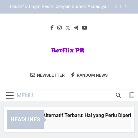
Skip
Daftar Edwinslot Resmi dengan Fokus pada
to
Keamanan Akun
content
Daftar Lebah4D Resmi untuk Akses Akun yang
Lebih Stabil
EDWINSLOT Link Alternatif Terbaru: Hal yang
Perlu Diperhatikan Pengguna
Lebah4D Login Resmi dengan Sistem Akses yang
Lebih Terarah
Daftar Edwinslot Resmi dengan Fokus pada
Keamanan Akun
Betflix PR
Nikmati Film Dan Acara TV Terbaik Dengan
Daftar Lebah4D Resmi untuk Akses Akun yang
NEWSLETTER
RANDOM NEWS
Lebih Stabil
Betflix PR.
MENU
WINSLOT Link Alternatif Terbaru: Hal yang Perlu Diperhatika
HEADLINES
Month Ago