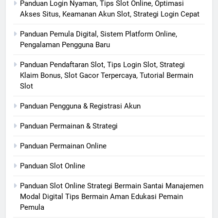
Panduan Login Nyaman, Tips Slot Online, Optimasi
Akses Situs, Keamanan Akun Slot, Strategi Login Cepat
Panduan Pemula Digital, Sistem Platform Online,
Pengalaman Pengguna Baru
Panduan Pendaftaran Slot, Tips Login Slot, Strategi
Klaim Bonus, Slot Gacor Terpercaya, Tutorial Bermain
Slot
Panduan Pengguna & Registrasi Akun
Panduan Permainan & Strategi
Panduan Permainan Online
Panduan Slot Online
Panduan Slot Online Strategi Bermain Santai Manajemen
Modal Digital Tips Bermain Aman Edukasi Pemain
Pemula