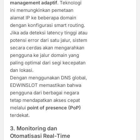
management adaptif
. Teknologi
ini memungkinkan pemetaan
alamat IP ke beberapa domain
dengan konfigurasi smart routing.
Jika ada deteksi latency tinggi atau
potensi error dari satu jalur, sistem
secara cerdas akan mengarahkan
pengguna ke jalur domain yang
paling optimal dari segi kecepatan
dan lokasi.
Dengan menggunakan DNS global,
EDWINSLOT memastikan bahwa
pengguna dari berbagai negara
tetap mendapatkan akses cepat
melalui
point of presence (PoP)
terdekat.
3. Monitoring dan
Otomatisasi Real-Time