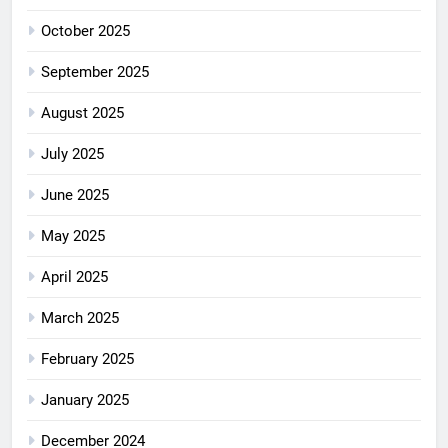
October 2025
September 2025
August 2025
July 2025
June 2025
May 2025
April 2025
March 2025
February 2025
January 2025
December 2024