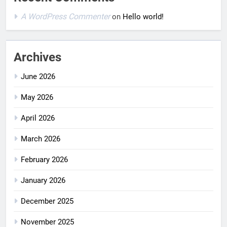
A WordPress Commenter
on
Hello world!
Archives
June 2026
May 2026
April 2026
March 2026
February 2026
January 2026
December 2025
November 2025