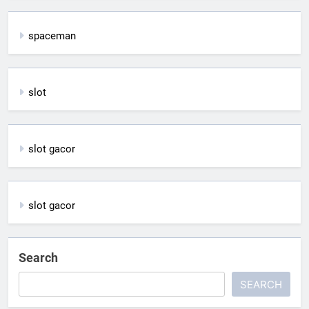
spaceman
slot
slot gacor
slot gacor
Search
SEARCH