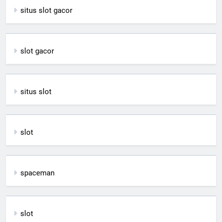
situs slot gacor
slot gacor
situs slot
slot
spaceman
slot