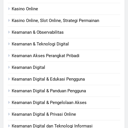
Kasino Online
Kasino Online, Slot Online, Strategi Permainan
Keamanan & Observabilitas
Keamanan & Teknologi Digital
Keamanan Akses Perangkat Pribadi
Keamanan Digital
Keamanan Digital & Edukasi Pengguna
Keamanan Digital & Panduan Pengguna
Keamanan Digital & Pengelolaan Akses
Keamanan Digital & Privasi Online
Keamanan Digital dan Teknologi Informasi