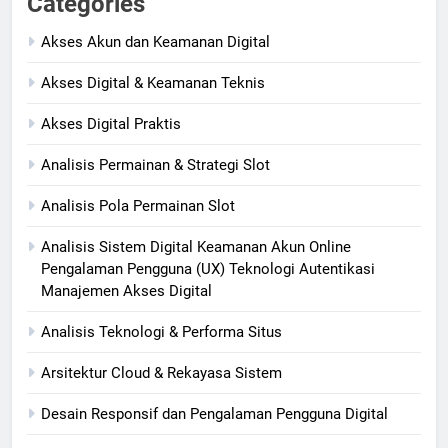
Categories
Akses Akun dan Keamanan Digital
Akses Digital & Keamanan Teknis
Akses Digital Praktis
Analisis Permainan & Strategi Slot
Analisis Pola Permainan Slot
Analisis Sistem Digital Keamanan Akun Online
Pengalaman Pengguna (UX) Teknologi Autentikasi
Manajemen Akses Digital
Analisis Teknologi & Performa Situs
Arsitektur Cloud & Rekayasa Sistem
Desain Responsif dan Pengalaman Pengguna Digital