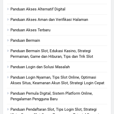
Panduan Akses Alternatif Digital
Panduan Akses Aman dan Verifikasi Halaman
Panduan Akses Terbaru
Panduan Bermain
Panduan Bermain Slot, Edukasi Kasino, Strategi
Permainan, Game dan Hiburan, Tips dan Trik Slot
Panduan Login dan Solusi Masalah
Panduan Login Nyaman, Tips Slot Online, Optimasi
Akses Situs, Keamanan Akun Slot, Strategi Login Cepat
Panduan Pemula Digital, Sistem Platform Online,
Pengalaman Pengguna Baru
Panduan Pendaftaran Slot, Tips Login Slot, Strategi