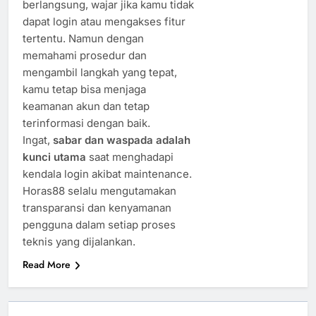
berlangsung, wajar jika kamu tidak
dapat login atau mengakses fitur
tertentu. Namun dengan
memahami prosedur dan
mengambil langkah yang tepat,
kamu tetap bisa menjaga
keamanan akun dan tetap
terinformasi dengan baik.
Ingat,
sabar dan waspada adalah
kunci utama
saat menghadapi
kendala login akibat maintenance.
Horas88 selalu mengutamakan
transparansi dan kenyamanan
pengguna dalam setiap proses
teknis yang dijalankan.
Read More