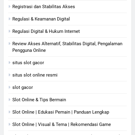
Registrasi dan Stabilitas Akses
Regulasi & Keamanan Digital
Regulasi Digital & Hukum Internet
Review Akses Alternatif, Stabilitas Digital, Pengalaman
Pengguna Online
situs slot gacor
situs slot online resmi
slot gacor
Slot Online & Tips Bermain
Slot Online | Edukasi Pemain | Panduan Lengkap
Slot Online | Visual & Tema | Rekomendasi Game